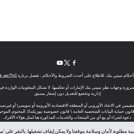
(opens in a new tab)
(opens in a new tab)
(opens in a new tab)
حكام سيتي بنك. للاطلاع على أحدث الشروط والأحكام ، تفضل بزيارة
k.ae/TnC
بالضرورة وجهات نظر سيتي بنك الإمارات أو تعكسها. لا تشكل المعلومات الواردة في 
إدارية وتخضع للتعديل دون إشعار مسبق.
مقيمين في الاتحاد الأوروبي أو المنطقة الاقتصادية الأوروبية أو سويسرا أو غيرنس
\ قانون حماية البيانات الشخصية العامة \ قانون خصوصية نيوزيلندا). المحتوى ال
دعوة لشراء أو بيع أي من المنتجات والخدمات المذكورة هنا لمثل هؤلاء الأفراد.
ة مطلوبة لأمان وسلامة موقعنا ولا يمكن إيقاف تشغيلها. بالنقر على 'مو