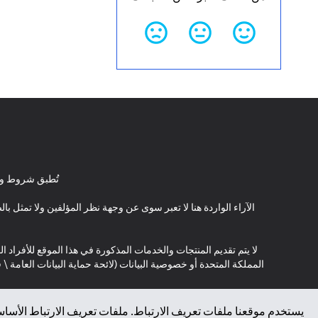
تُطبق شروط وأ
الآراء الواردة هنا لا تعبر سوى عن وجهة نظر المؤلفين ولا تمثل 
لا يتم تقديم المنتجات والخدمات المذكورة في هذا الموقع للأفراد ال
المملكة المتحدة أو خصوصية البيانات (لائحة حماية البيانات العامة 
*GDPR – اللائحة العامة لحماية البيانات؛ * LGPD – Lei Geral de Proteção de Dados Pessoais ; *NZPA – قانون الخصوصية النيوزيلندي
يستخدم موقعنا ملفات تعريف الارتباط. ملفات تعريف الارتباط الأساسي