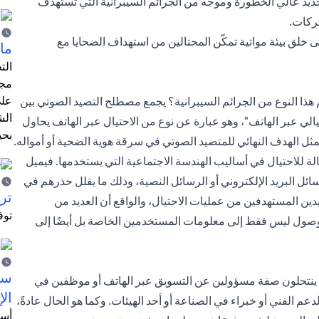
ديد عالي الخطورة وموجه من الجرائم السيبرانية التي تستهدف
ركات.
تحوّل إلى العمل عن بُعد، نتيجةً لتفشي جائحة كوفيد-19، إلى خلق بيئة مواتية تمكّن المحتالين من استهداف الضحايا مع
ما 
الت
مجر
على
م هذا النوع من الجرائم السيبرانية؟ يجمع مصطلح التصيد الصوتي بين
الش
لي عبر الهاتف"، وهو عبارة عن نوع من الاحتيال عبر الهاتف يحاول
بحي
ل الهدف النهائي للمتصيد الصوتي في سرقة هوية الضحية أو أمواله.
ة للاحتيال في أساليب الهندسة الاجتماعية التي يستخدمها. فيميل
ئل البريد الإلكتروني أو الرسائل النصية، وذلك ما يقلل حذرهم في
ترش
دين المستهدفين من عمليات الاحتيال، والواقع أن العديد من
توف
وصول ليس فقط إلى معلومات المستخدمين الخاصة بل أيضًا إلى
سيت
ن ينتحلون صفة مسؤولين عن التسويق عبر الهاتف أو موظفين في
الإ
 الفني أو خبراء في الصناعة أو أحد الهيئات. وكما هو الحال عادةً،
أسل