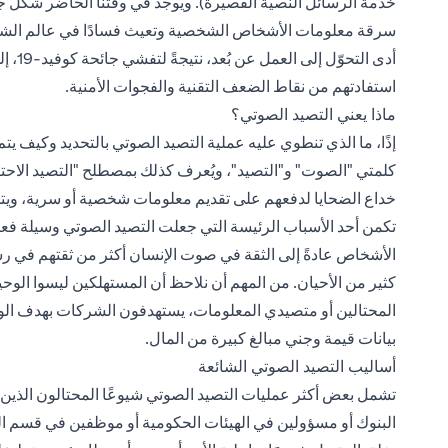
خدمة الرسائل النصية القصيرة). ويوجد في وقتنا الحاضر شكل ج
سرقة معلومات الأشخاص الشخصية وتعيث فسادًا في عالم الش
أدى ال
استفادتهم من نقاط الضعف التقنية والفجوات الأمنية.
ماذا يعني التصيد الصوتي؟
إذًا، ما الذي تنطوي عليه عملية التصيد الصوتي بالتحديد وكيف يت
كلمتي "الصوت" و"التصيد"، ويُعرف كذلك بمصطلح "التصيد الاحتيا
خداع الضحايا لدفعهم على تقديم معلومات شخصية أو سرية، ويتمث
تكمن أحد الأسباب الرئيسة التي جعلت التصيد الصوتي وسيلة فعال
الأشخاص عادةً إلى الثقة في صوت الإنسان أكثر من ثقتهم في رسا
كثير من الأحيان. من المهم أن نلاحظ أن المستهلكين ليسوا الوحي
المحتالين أو متصيدي المعلومات، يستهدفون الشركات بهدف ال
بيانات قيمة وجني مبالغ كبيرة من المال.
أساليب التصيد الصوتي الشائعة
تشمل بعض أكثر عمليات التصيد الصوتي شيوعًا المحتالون الذي
البنوك أو مسؤولين في الهيئات الحكومية أو موظفين في قسم الدعم