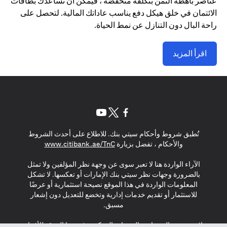
عناصر باهظة الثمن بتكلفة منخفضة ، فيمكن أن تساعدك بطاقات
الائتمان في خلق هيكل دفع يناسب عاداتك المالية. لتحصل على
راحة البال دون التنازل عن نمط الحياة.
اقرأ المزيد
opens in a new tab
opens in a new tab
opens in a new tab
تُطبق شروط وأحكام سيتي بنك. للاطلاع على أحدث الشروط
s in a new tab
والأحكام ، تفضل بزيارة
www.citibank.ae/TnC
الآراء الواردة هنا لا تعبر سوى عن وجهة نظر المؤلفين ولا تمثل
بالضرورة وجهات نظر سيتي بنك الإمارات أو تعكسها. لا تشكل
المعلومات الواردة في هذا الموقع نصيحة استثمارية أو عرضًا
للاستثمار أو تقديم خدمات إدارية وتخضع للتعديل دون إشعار
مسبق.
لا يتم تقديم المنتجات والخدمات المذكورة في هذا الموقع للأفراد