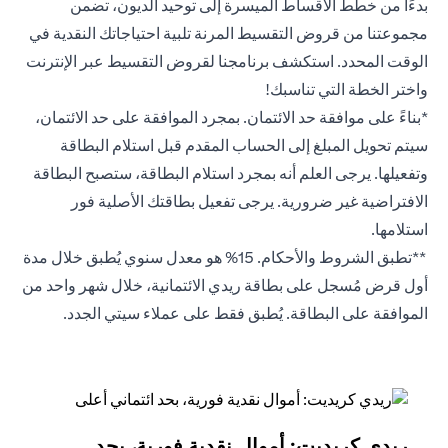
بدءًا من خطط الأقساط الميسرة إلى توحيد الديون، تضمن
مجموعتنا من قروض التقسيط المرنة تلبية احتياجاتك النقدية في
الوقت المحدد. استكشف برنامجنا لقروض التقسيط عبر الإنترنت
واختر الخطة التي تناسبك!
*بناءً على موافقة حد الائتمان. بمجرد الموافقة على حد الائتمان،
سيتم تحويل المبلغ إلى الحساب المقدم قبل استلام البطاقة
وتفعيلها. يرجى العلم أنه بمجرد استلام البطاقة، ستصبح البطاقة
الافتراضية غير ضرورية. يرجى تفعيل بطاقتك الأصلية فور
استلامها.
**تطبق الشروط والأحكام. 15% هو معدل سنوي يُطبق خلال مدة
أول قرض مُسجل على بطاقة ريدي الائتمانية، خلال شهر واحد من
الموافقة على البطاقة. يُطبق فقط على عملاء سيتي الجدد.
ريدي كريديت: أموال نقدية فورية، بحد