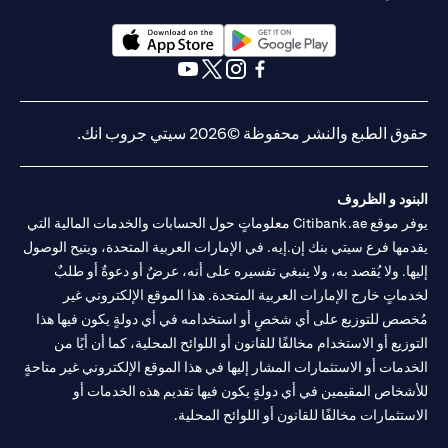
opens in a new tab
opens in a new tab
opens in a new tab
opens in a new tab
opens in a new tab
opens in a new tab
حقوق الطبع والنشر محفوظة ©2026 سيتي جروب انك.
البنود و الظروف
يوفر موقع Citibank.ae معلوماتٍ حول الحسابات والخدمات المالية التي
يقدمها فرع سيتي بنك إن.إيه. في الإمارات العربية المتحدة، ويتيح الوصول
إليها. ولا يُقصد به، ولا ينبغي تفسيره على أنه، عرضٌ أو دعوةٌ أو طلبٌ
لخدماتٍ خارج الإمارات العربية المتحدة. هذا الموقع الإلكتروني غير
مُخصص للتوزيع على أي شخصٍ أو استخدامه في أي دولةٍ يكون فيها هذا
التوزيع أو الاستخدام مخالفًا للقانون أو اللوائح المحلية، كما أن أيًا من
الخدمات أو الاستثمارات المشار إليها في هذا الموقع الإلكتروني غير متاحةٍ
للأشخاص المقيمين في أي دولةٍ يكون فيها تقديم هذه الخدمات أو
الاستثمارات مخالفًا للقانون أو اللوائح المحلية.