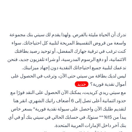
ندرك أن الحياة مليئة بالفرص. ولهذا يقدم لك سيتي بنك مجموعة
واسعة من قروض التقسيط المريحة لتلبية كل احتياجاتك. سواء
كنت ترغب في ترقية جهازك المفضل، أو توحيد رصيد بطاقتك
الائتمانية، أو دفع الرسوم المدرسية، أو شراء تلفزيون جديد، فنحن
ندعمك لتلبية جميع احتياجاتك النقدية دون إجهاد ميزانيتك.
ليس لديك بطاقة من سيتي حتى الآن، وترغب في الحصول على
أموال نقدية فورية؟
جديد
مع سيتي ريدي كريديت، يمكنك الآن الحصول على النقد فورًا مع
new tab
حدود ائتمانية أعلى تصل إلى 6 أضعاف راتبك الشهري.
انقر هنا
لتقديم طلبك الآن واحصل على سيولة نقدية فورية* بسعر خاص
يبدأ من 15%** سنويًا، في حسابك الحالي في سيتي بنك أو في أي
بنك آخر داخل الإمارات العربية المتحدة.