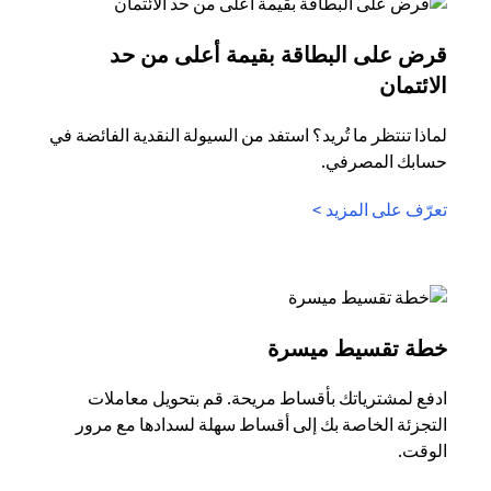
قرض على البطاقة بقيمة أعلى من حد
opens in a new tab
الائتمان
لماذا تنتظر ما تُريد؟ استفد من السيولة النقدية الفائضة في
حسابك المصرفي.
opens in a new tab
تعرّف على المزيد >
opens in a new tab
خطة تقسيط ميسرة
ادفع لمشترياتك بأقساط مريحة. قم بتحويل معاملات
التجزئة الخاصة بك إلى أقساط سهلة لسدادها مع مرور
الوقت.