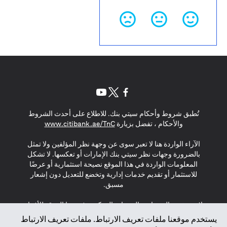
(opens in a new tab)
(opens in a new tab)
(opens in a new tab)
تُطبق شروط وأحكام سيتي بنك. للاطلاع على أحدث الشروط
(opens in a new tab)
والأحكام ، تفضل بزيارة
www.citibank.ae/TnC
الآراء الواردة هنا لا تعبر سوى عن وجهة نظر المؤلفين ولا تمثل
بالضرورة وجهات نظر سيتي بنك الإمارات أو تعكسها. لا تشكل
المعلومات الواردة في هذا الموقع نصيحة استثمارية أو عرضًا
للاستثمار أو تقديم خدمات إدارية وتخضع للتعديل دون إشعار
مسبق.
لا يتم تقديم المنتجات والخدمات المذكورة في هذا الموقع للأفراد
المقيمين في الاتحاد الأوروبي أو المنطقة الاقتصادية الأوروبية أو
يستخدم موقعنا ملفات تعريف الارتباط. ملفات تعريف الارتباط
سويسرا أو غيرنسي أو جيرسي أو موناكو أو سان مارينو أو