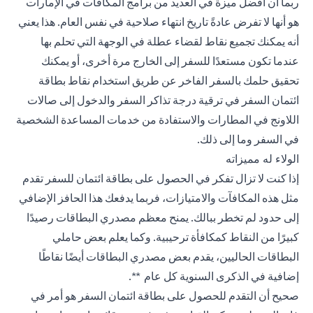
ربما أن أفضل ميزة في العديد من برامج المكافآت في الإمارات
هو أنها لا تفرض عادةً تاريخ انتهاء صلاحية في نفس العام. هذا يعني
أنه يمكنك تجميع نقاط لقضاء عطلة في الوجهة التي تحلم بها
عندما تكون مستعدًا للسفر إلى الخارج مرة أخرى، أو يمكنك
تحقيق حلمك بالسفر الفاخر عن طريق استخدام نقاط بطاقة
ائتمان السفر في ترقية درجة تذاكر السفر والدخول إلى صالات
اللاونج في المطارات والاستفادة من خدمات المساعدة الشخصية
في السفر وما إلى ذلك.
الولاء له مميزاته
إذا كنت لا تزال تفكر في الحصول على بطاقة ائتمان للسفر تقدم
مثل هذه المكافآت والامتيازات، فربما يدفعك هذا الحافز الإضافي
إلى حدود لم تخطر ببالك. يمنح معظم مصدري البطاقات رصيدًا
كبيرًا من النقاط كمكافأة ترحيبية. وكما يعلم بعض حاملي
البطاقات الحاليين، يقدم بعض مصدري البطاقات أيضًا نقاطًا
إضافية في الذكرى السنوية كل عام **.
صحيح أن التقدم للحصول على بطاقة ائتمان السفر هو أمر في