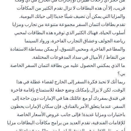
قريب، إلا أن هذه البطاقات لا تزال تقدم الكثير من المكافآت
والمزايا التي يمكن أن تضيف شيئًا جديدًا إلى حياتك اليومية.
تقدم
بطاقات ائتمان السفر
مجموعة متنوعة من تجارب ومزايا
أسلوب الحياة، فهناك الكثير الذي توفره هذه البطاقات لمحبي
رياضة الجولف وعشاق التجارب الفاخرة، ورواد السينما
والمطاعم الفاخرة، ومحبي التسوق، أو يمكن ببساطة الاستفادة
من النقاط / الأميال في سداد المدفوعات المختلفة.
ما الذي يمكنني الحصول عليه من بطاقة ائتمان السفر الخاصة
بي؟
ربما أنك لا تحبذ فكرة السفر إلى الخارج لقضاء عطلة في هذا
الوقت، لكن لا يزال بإمكانك وضع خطة للاستمتاع بإقامة فاخرة
في فندق بمفردك أو مع عائلتك هنا في الإمارات دون حاجة إلى
السفر. عندما يتعلق الأمر بالفنادق، فإن سكان الإمارات يحظون
باختيارات ومزايا عديدة! فإلى جانب عروض الأسعار الخاصة
للإقامات الفندقية، تقدم العديد من برامج مكافآت البطاقات مزايا
أخرى مثل الإقامة في الفندق لليلة رابعة مجانًا بعد قضاء ثلاث