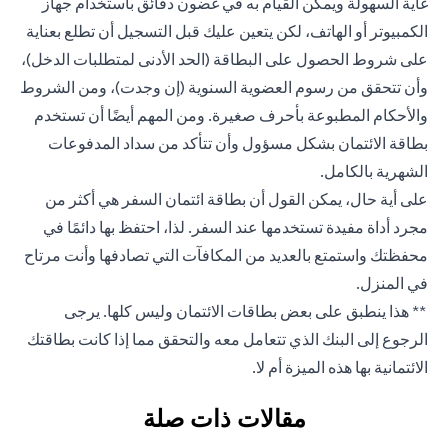
غاية السهولة ويمكن القيام به في غضون دقائق باستخدام جهاز
الكمبيوتر أو الهاتف، لكن يتعين عليك قبل التسجيل أن تطلع بعناية
على شروط الحصول على البطاقة (الحد الأدنى لمتطلبات الدخل)،
وأن تتحقق من رسوم العضوية السنوية (إن وجدت)، ومن الشروط
والأحكام المطبوعة بأحرف صغيرة. ومن المهم أيضًا أن تستخدم
بطاقة الائتمان بشكل مسؤول وأن تتأكد من سداد المدفوعات
الشهرية بالكامل.
على أية حال، يمكن القول أن بطاقة ائتمان السفر هي أكثر من
مجرد أداة مفيدة تستخدمها عند السفر. لذا، احتفظ بها دائمًا في
محفظتك واستمتع بالعديد من المكافآت التي تصادفها وأنت مرتاح
في المنزل.
** هذا ينطبق على بعض بطاقات الائتمان وليس كلها. يرجى
الرجوع إلى البنك الذي تتعامل معه والتحقق مما إذا كانت بطاقتك
الائتمانية بها هذه الميزة أم لا.
مقالات ذات صلة