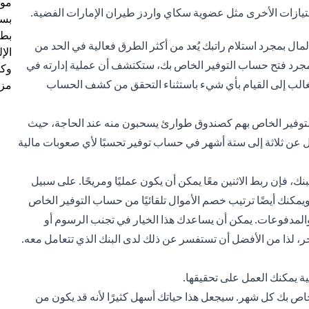
موظ
امتيازات الأخرى مثل عضوية سكاي واردز طيران الإمارات الفضية.
بسب
بطا
ال بمجرد استلام راتبك يُعد من أكثر الطرق فعالية في الحد من
الإ
مجرد فتح حساب التوفير الخاص بك، ستكتشف أن عملية إدارته في
وكل
لغالب إلى القيام بأي شيء باستثناء التحقق من كشف الحساب
مزي
توفير الخاص بهم كصندوق طوارئ يسحبون منه عند الحاجة، حيث
ل عن ثلاثة إلى ستة أشهر في حساب توفير تحسبًا لأي صعوبات مالية
ك، فإن ربط الاثنين معًا يمكن أن يكون عمليًا ومريحًا. على سبيل
ويمكنك أيضًا ترتيب خصم الأموال تلقائيًا من حساب التوفير الخاص
ر والمدفوعات. يمكن أن يساعدك هذا الخيار في تجنب الرسوم أو
خر، لذا من الأفضل أن تستفسر عن ذلك لدى البنك الذي تتعامل معه.
ية يمكنك العمل على تحقيقها.
الخاص بك كل شهر. سيجعل هذا حياتك أسهل كثيرًا لأنه قد يكون من