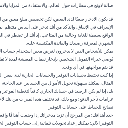
صالة لاونج في مطارات حول العالم، والاستفادة من المزايا وال
قد يكون الادخار صعبًا لدى البعض، لكن تخصيص مبلغ معين من الم
الإسراف في الإنفاق، والتأكد من أنك تدخر على أساس منتظم. ب
الواقع بسيطة للغاية وخالية من المتاعب، إذ أنك لن تضطر في ا
الشهري لمعرفة رصيدك والفائدة المكتسبة عليه.
يمكن للأشخاص الذين لا يدخرون لغرض معين استخدام حساب ال
يُوصي خبراء التمويل الشخصي بإدخار نفقات المعيشة لمدة لا تق
قد يتم مواجهتها في أي وقت.
إذا كنت تحتفظ بحسابات التوفير والحسابات الجارية لدى نفس البن
المثال، يمكنك بسهولة تحويل الأموال بين الحسابين عند الحاجة، 
بك، إذا لم يكن الرصيد في حسابك الجاري كافياً لتغطية الفواتي
غرامات تأخر الدفع؛ ومع ذلك، قد تختلف هذه الميزات من بنك لآ
نصائح للحفاظ على حسابات التوفير
حدد أهدافك: من المرجح أن تزيد مدخراتك إذا وضعت أهدافًا واقع
التوفير الآلي: يمكنك إعداد تحويلات تلقائية إلى حساب التوفير 