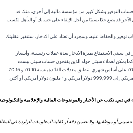
ساب التوفير بشكل كبير من مؤسسة مالية إلى أخرى. مثلا، قد
لآخر قد يضع حدًا نسبيًا من أجل الإبقاء على حسابك أو التأهل لكسب
اب توفير والحفاظ عليه. وبمجرد أن تعتاد على الادخار، ستتغير عقليتك
في سيتي الاستمتاع بميزة الادخار بعدة عملات رئيسية، وأسعار
كما يمكن لعملاء سيتي جولد الذين يفتحون حساب سيتي بيست
برصيد يبدأ من 0 دولار إلى 9,999 دولار، كسب فائدة بمعدل 0.05٪ على أساس شهري. تنطبق معدلات الفائدة بنسبة 0.10٪ و 0.15٪
بأرصدة تتراوح ما بين 10,000 دولار أمريكي إلى 999,999 دولار أمريكي و 1 مليون دولار أمريكي أو أكثر،
 دبي. تكتب عن الأخبار والموضوعات المالية والإعلامية والتكنولوجية
تي أو موظفيها، ولا نضمن دقة أو كفاية المعلومات الواردة في المقالة 