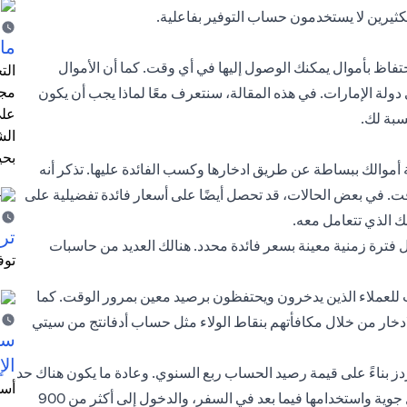
الكثيرين لا يستخدمون حساب التوفير بفاعلية.
ما 
فاظ بأموال يمكنك الوصول إليها في أي وقت. كما أن الأموال
الت
مجر
ة الإمارات. في هذه المقالة، سنتعرف معًا لماذا يجب أن يكون
على
سبة لك.
الش
بحي
ة أموالك ببساطة عن طريق ادخارها وكسب الفائدة عليها. تذكر أنه
وقت. في بعض الحالات، قد تحصل أيضًا على أسعار فائدة تفضيلية على
نك الذي تتعامل معه.
ترش
فترة زمنية معينة بسعر فائدة محدد. هنالك العديد من حاسبات
توف
 للعملاء الذين يدخرون ويحتفظون برصيد معين بمرور الوقت. كما
ادخار من خلال مكافأتهم بنقاط الولاء مثل
حساب أدفانتج من سيتي
سيت
الإ
 بناءً على قيمة رصيد الحساب ربع السنوي. وعادة ما يكون هناك حد
أسل
أدنى للرصيد الذي يجب الاحتفاظ به من أجل التأهل لكسب أميال جوية واستخدامها فيما بعد في السفر، والدخول إلى أكثر من 900