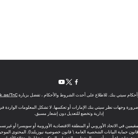
(opens in a new tab)
(opens in a new tab)
(opens in a new tab)
حكام سيتي بنك. للاطلاع على أحدث الشروط والأحكام ، تفضل بزيارة
k.ae/TnC
بالضرورة وجهات نظر سيتي بنك الإمارات أو تعكسها. لا تشكل المعلومات الواردة في 
إدارية وتخضع للتعديل دون إشعار مسبق.
مقيمين في الاتحاد الأوروبي أو المنطقة الاقتصادية الأوروبية أو سويسرا أو غيرنس
\ قانون حماية البيانات الشخصية العامة \ قانون خصوصية نيوزيلندا). المحتوى ال