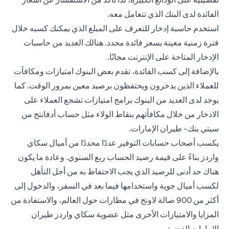
الفائدة لدى البنك الذي تتعامل معه.
استخدم حاسبة إدخار للتعرف على المبلغ الذي يمكنك كسبه خلال
فترة زمنية معينة بسعر فائدة محدد. هنالك العديد من حاسبات
الإدخار المتاحة على الإنترنت مجانًا.
بالإضافة إلى كسب الفائدة، تقدم بعض البنوك امتيازات ومكافآت
للعملاء الذين يدخرون ويحتفظون برصيد معين بمرور الوقت. كما
يوجد لدى العديد من البنوك برامج امتيازات تشجع العملاء على
الادخار من خلال مكافأتهم بنقاط الولاء مثل
حساب أدفانتج من
سيتي بنك- طيران الإمارات.
يكسب أصحاب حسابات التوفير عددًا محددًا من أميال سكاي
واردز بناءً على قيمة رصيد الحساب ربع السنوي. وعادة ما يكون
هناك حد أدنى للرصيد الذي يجب الاحتفاظ به من أجل التأهل
لكسب أميال جوية واستخدامها فيما بعد في السفر، والدخول إلى
أكثر من 900 صالة لاونج في مطارات حول العالم، والاستفادة من
المزايا والامتيازات الأخرى مثل عضوية سكاي واردز طيران
الإمارات الفضية.