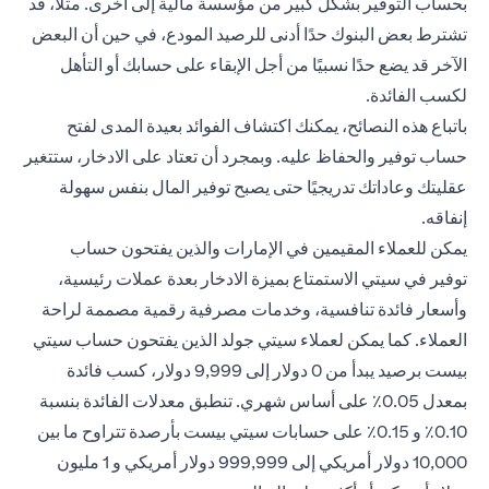
بحساب التوفير بشكل كبير من مؤسسة مالية إلى أخرى. مثلا، قد
تشترط بعض البنوك حدًا أدنى للرصيد المودع، في حين أن البعض
الآخر قد يضع حدًا نسبيًا من أجل الإبقاء على حسابك أو التأهل
لكسب الفائدة.
باتباع هذه النصائح، يمكنك اكتشاف الفوائد بعيدة المدى لفتح
حساب توفير والحفاظ عليه. وبمجرد أن تعتاد على الادخار، ستتغير
عقليتك وعاداتك تدريجيًا حتى يصبح توفير المال بنفس سهولة
إنفاقه.
يمكن للعملاء المقيمين في الإمارات والذين يفتحون
حساب
توفير
في سيتي الاستمتاع بميزة الادخار بعدة عملات رئيسية،
وأسعار فائدة تنافسية، وخدمات مصرفية رقمية مصممة لراحة
العملاء. كما يمكن لعملاء سيتي جولد الذين يفتحون حساب سيتي
بيست برصيد يبدأ من 0 دولار إلى 9,999 دولار، كسب فائدة
بمعدل 0.05٪ على أساس شهري. تنطبق معدلات الفائدة بنسبة
0.10٪ و 0.15٪ على حسابات
سيتي بيست
بأرصدة تتراوح ما بين
10,000 دولار أمريكي إلى 999,999 دولار أمريكي و 1 مليون