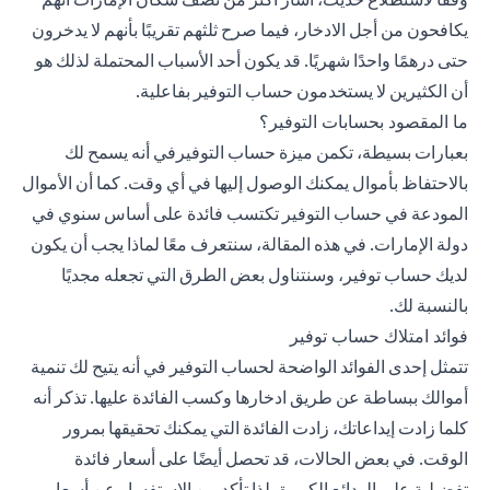
يكافحون من أجل الادخار، فيما صرح ثلثهم تقريبًا بأنهم لا يدخرون
حتى درهمًا واحدًا شهريًا. قد يكون أحد الأسباب المحتملة لذلك هو
أن الكثيرين لا يستخدمون حساب التوفير بفاعلية.
ما المقصود بحسابات التوفير؟
بعبارات بسيطة، تكمن ميزة حساب التوفيرفي أنه يسمح لك
بالاحتفاظ بأموال يمكنك الوصول إليها في أي وقت. كما أن الأموال
المودعة في حساب التوفير تكتسب فائدة على أساس سنوي في
دولة الإمارات. في هذه المقالة، سنتعرف معًا لماذا يجب أن يكون
لديك حساب توفير، وسنتناول بعض الطرق التي تجعله مجديًا
بالنسبة لك.
فوائد امتلاك حساب توفير
تتمثل إحدى الفوائد الواضحة لحساب التوفير في أنه يتيح لك تنمية
أموالك ببساطة عن طريق ادخارها وكسب الفائدة عليها. تذكر أنه
كلما زادت إيداعاتك، زادت الفائدة التي يمكنك تحقيقها بمرور
الوقت. في بعض الحالات، قد تحصل أيضًا على أسعار فائدة
تفضيلية على الودائع الكبيرة، لذا تأكد من الاستفسار عن أسعار