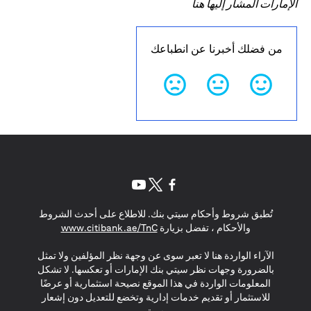
الإمارات المشار إليها هنا
من فضلك أخبرنا عن انطباعك
opens in a new tab
opens in a new tab
opens in a new tab
تُطبق شروط وأحكام سيتي بنك. للاطلاع على أحدث الشروط
s in a new tab
والأحكام ، تفضل بزيارة
www.citibank.ae/TnC
الآراء الواردة هنا لا تعبر سوى عن وجهة نظر المؤلفين ولا تمثل
بالضرورة وجهات نظر سيتي بنك الإمارات أو تعكسها. لا تشكل
المعلومات الواردة في هذا الموقع نصيحة استثمارية أو عرضًا
للاستثمار أو تقديم خدمات إدارية وتخضع للتعديل دون إشعار