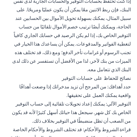
إذا كنت تحتفظ بحسابات التوفير والحسابات الجارية لدى نفس
البنك، فإن ربط الاثنين معًا يمكن أن يكون عمليًا ومريحًا. على
سبيل المثال، يمكنك بسهولة تحويل الأموال بين الحسابين عند
الحاجة، ويمكنك أيضًا ترتيب خصم الأموال تلقائيًا من حساب
التوفير الخاص بك، إذا لم يكن الرصيد في حسابك الجاري كافياً
لتغطية الفواتير والمدفوعات. يمكن أن يساعدك هذا الخيار في
تجنب الرسوم أو غرامات تأخر الدفع؛ ومع ذلك، قد تختلف هذه
الميزات من بنك لآخر، لذا من الأفضل أن تستفسر عن ذلك لدى
البنك الذي تتعامل معه.
نصائح للحفاظ على حسابات التوفير
حدد أهدافك: من المرجح أن تزيد مدخراتك إذا وضعت أهدافًا
واقعية يمكنك العمل على تحقيقها.
التوفير الآلي: يمكنك إعداد تحويلات تلقائية إلى حساب التوفير
الخاص بك كل شهر. سيجعل هذا حياتك أسهل كثيرًا لأنه قد يكون
من الصعب أن تظل منضبطًا في التوفير بخلاف ذلك.
قراءة الشروط والأحكام: قد تختلف الشروط والأحكام الخاصة