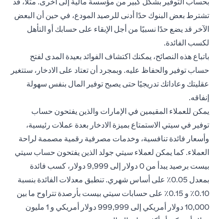
بحساب التوفير بشكل كبير من مؤسسة مالية إلى أخرى. مثلا، قد
تشترط بعض البنوك حدًا أدنى للرصيد المودع، في حين أن البعض
الآخر قد يضع حدًا نسبيًا من أجل الإبقاء على حسابك أو التأهل
لكسب الفائدة.
باتباع هذه النصائح، يمكنك اكتشاف الفوائد بعيدة المدى لفتح
حساب توفير والحفاظ عليه. وبمجرد أن تعتاد على الادخار، ستتغير
عقليتك وعاداتك تدريجيًا حتى يصبح توفير المال بنفس سهولة
إنفاقه.
يمكن للعملاء المقيمين في الإمارات والذين يفتحون
حساب
توفير
في سيتي الاستمتاع بميزة الادخار بعدة عملات رئيسية،
وأسعار فائدة تنافسية، وخدمات مصرفية رقمية مصممة لراحة
العملاء. كما يمكن لعملاء سيتي جولد الذين يفتحون حساب سيتي
بيست برصيد يبدأ من 0 دولار إلى 9,999 دولار، كسب فائدة
بمعدل 0.05٪ على أساس شهري. تنطبق معدلات الفائدة بنسبة
0.10٪ و 0.15٪ على حسابات
سيتي بيست
بأرصدة تتراوح ما بين
10,000 دولار أمريكي إلى 999,999 دولار أمريكي و 1 مليون