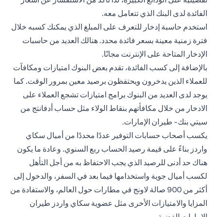
الفائدة لدى البنك الذي تتعامل معه.
استخدم حاسبة إدخار للتعرف على المبلغ الذي يمكنك كسبه خلال
فترة زمنية معينة بسعر فائدة محدد. هنالك العديد من حاسبات
الإدخار المتاحة على الإنترنت مجانًا.
بالإضافة إلى كسب الفائدة، تقدم بعض البنوك امتيازات ومكافآت
للعملاء الذين يدخرون ويحتفظون برصيد معين بمرور الوقت. كما
يوجد لدى العديد من البنوك برامج امتيازات تشجع العملاء على
الادخار من خلال مكافأتهم بنقاط الولاء مثل
حساب أدفانتج من
سيتي بنك- طيران الإمارات.
يكسب أصحاب حسابات التوفير عددًا محددًا من أميال سكاي
واردز بناءً على قيمة رصيد الحساب ربع السنوي. وعادة ما يكون
هناك حد أدنى للرصيد الذي يجب الاحتفاظ به من أجل التأهل
لكسب أميال جوية واستخدامها فيما بعد في السفر، والدخول إلى
أكثر من 900 صالة لاونج في مطارات حول العالم، والاستفادة من
المزايا والامتيازات الأخرى مثل عضوية سكاي واردز طيران
الإمارات الفضية.