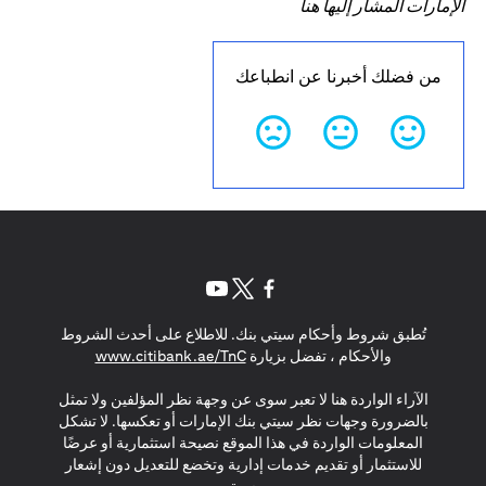
الإمارات المشار إليها هنا
من فضلك أخبرنا عن انطباعك
opens in a new tab
opens in a new tab
opens in a new tab
تُطبق شروط وأحكام سيتي بنك. للاطلاع على أحدث الشروط
s in a new tab
والأحكام ، تفضل بزيارة
www.citibank.ae/TnC
الآراء الواردة هنا لا تعبر سوى عن وجهة نظر المؤلفين ولا تمثل
بالضرورة وجهات نظر سيتي بنك الإمارات أو تعكسها. لا تشكل
المعلومات الواردة في هذا الموقع نصيحة استثمارية أو عرضًا
للاستثمار أو تقديم خدمات إدارية وتخضع للتعديل دون إشعار