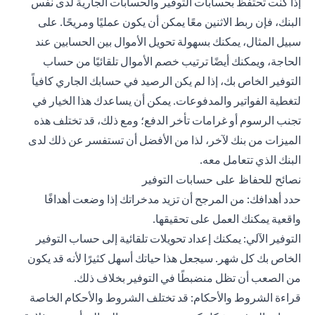
إذا كنت تحتفظ بحسابات التوفير والحسابات الجارية لدى نفس
البنك، فإن ربط الاثنين معًا يمكن أن يكون عمليًا ومريحًا. على
سبيل المثال، يمكنك بسهولة تحويل الأموال بين الحسابين عند
الحاجة، ويمكنك أيضًا ترتيب خصم الأموال تلقائيًا من حساب
التوفير الخاص بك، إذا لم يكن الرصيد في حسابك الجاري كافياً
لتغطية الفواتير والمدفوعات. يمكن أن يساعدك هذا الخيار في
تجنب الرسوم أو غرامات تأخر الدفع؛ ومع ذلك، قد تختلف هذه
الميزات من بنك لآخر، لذا من الأفضل أن تستفسر عن ذلك لدى
البنك الذي تتعامل معه.
نصائح للحفاظ على حسابات التوفير
حدد أهدافك: من المرجح أن تزيد مدخراتك إذا وضعت أهدافًا
واقعية يمكنك العمل على تحقيقها.
التوفير الآلي: يمكنك إعداد تحويلات تلقائية إلى حساب التوفير
الخاص بك كل شهر. سيجعل هذا حياتك أسهل كثيرًا لأنه قد يكون
من الصعب أن تظل منضبطًا في التوفير بخلاف ذلك.
قراءة الشروط والأحكام: قد تختلف الشروط والأحكام الخاصة