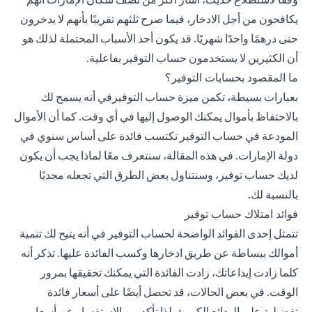
يكافحون من أجل الادخار، فيما صرح ثلثهم تقريبًا بأنهم لا يدخرون
حتى درهمًا واحدًا شهريًا. قد يكون أحد الأسباب المحتملة لذلك هو
أن الكثيرين لا يستخدمون حساب التوفير بفاعلية.
ما المقصود بحسابات التوفير؟
بعبارات بسيطة، تكمن ميزة حساب التوفيرفي أنه يسمح لك
بالاحتفاظ بأموال يمكنك الوصول إليها في أي وقت. كما أن الأموال
المودعة في حساب التوفير تكتسب فائدة على أساس سنوي في
دولة الإمارات. في هذه المقالة، سنتعرف معًا لماذا يجب أن يكون
لديك حساب توفير، وسنتناول بعض الطرق التي تجعله مجديًا
بالنسبة لك.
فوائد امتلاك حساب توفير
تتمثل إحدى الفوائد الواضحة لحساب التوفير في أنه يتيح لك تنمية
أموالك ببساطة عن طريق ادخارها وكسب الفائدة عليها. تذكر أنه
كلما زادت إيداعاتك، زادت الفائدة التي يمكنك تحقيقها بمرور
الوقت. في بعض الحالات، قد تحصل أيضًا على أسعار فائدة
تفضيلية على الودائع الكبيرة، لذا تأكد من الاستفسار عن أسعار