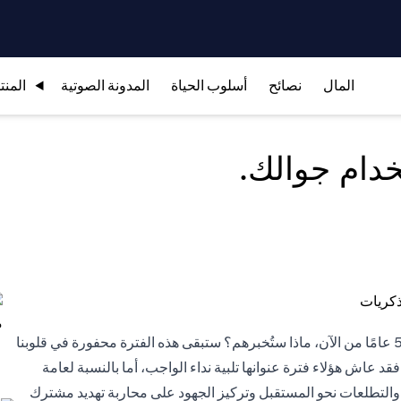
المال
نصائح
أسلوب الحياة
المدونة الصوتية
المنت
دام جوالك.
تخيل أنك تحكي لأطفالك أو أحفادك عن فترة الإغلاق بعد مضي 50 عامًا من الآن، ماذا ستُخبرهم؟ ستبقى هذه الفترة محفورة في قلوبنا
د عاش هؤلاء فترة عنوانها تلبية نداء الواجب، أما بالنسبة لعامة
ية والتطلعات نحو المستقبل وتركيز الجهود على محاربة تهديد مشترك