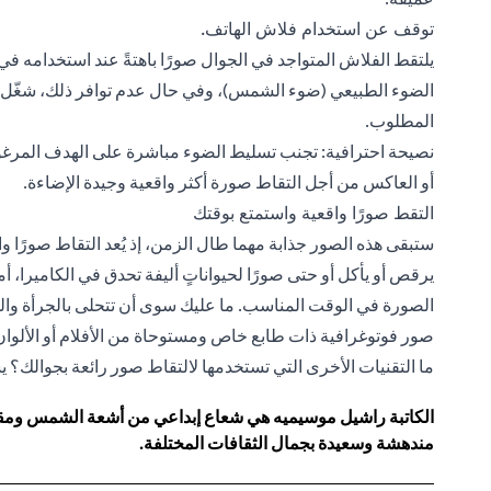
توقف عن استخدام فلاش الهاتف.
يلتقط الفلاش المتواجد في الجوال صورًا باهتةً عند استخدامه ف
الضوء الطبيعي (ضوء الشمس)، وفي حال عدم توافر ذلك، شغّل إ
المطلوب.
نصيحة احترافية: تجنب تسليط الضوء مباشرة على الهدف المرغو
أو العاكس من أجل التقاط صورة أكثر واقعية وجيدة الإضاءة.
التقط صورًا واقعية واستمتع بوقتك
ستبقى هذه الصور جذابة مهما طال الزمن، إذ يُعد التقاط صورًا 
يرقص أو يأكل أو حتى صورًا لحيواناتٍ أليفة تحدق في الكاميرا، أم
الصورة في الوقت المناسب. ما عليك سوى أن تتحلى بالجرأة والش
صور فوتوغرافية ذات طابع خاص ومستوحاة من الأفلام أو الألوان 
ما التقنيات الأخرى التي تستخدمها لالتقاط صور رائعة بجوالك؟ ي
الكاتبة راشيل موسيميه هي شعاع إبداعي من أشعة الشمس ومقره
مندهشة وسعيدة بجمال الثقافات المختلفة.