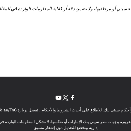
تي أو موظفيها، ولا نضمن دقة أو كفاية المعلومات الواردة في المقالة 
(opens in a new tab)
(opens in a new tab)
(opens in a new tab)
حكام سيتي بنك. للاطلاع على أحدث الشروط والأحكام ، تفضل بزيارة
k.ae/TnC
بالضرورة وجهات نظر سيتي بنك الإمارات أو تعكسها. لا تشكل المعلومات الواردة في 
إدارية وتخضع للتعديل دون إشعار مسبق.