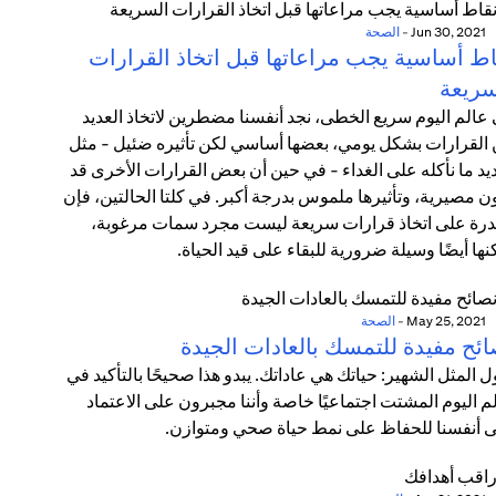
Jun 30, 2021
-
الصحة
اط أساسية يجب مراعاتها قبل اتخاذ القرارات
سريعة
عالم اليوم سريع الخطى، نجد أنفسنا مضطرين لاتخاذ العديد
القرارات بشكل يومي، بعضها أساسي لكن تأثيره ضئيل - مثل
يد ما نأكله على الغداء - في حين أن بعض القرارات الأخرى قد
ن مصيرية، وتأثيرها ملموس بدرجة أكبر. في كلتا الحالتين، فإن
درة على اتخاذ قرارات سريعة ليست مجرد سمات مرغوبة،
نها أيضًا وسيلة ضرورية للبقاء على قيد الحياة.
May 25, 2021
-
الصحة
ائح مفيدة للتمسك بالعادات الجيدة
ل المثل الشهير: حياتك هي عاداتك. يبدو هذا صحيحًا بالتأكيد في
م اليوم المشتت اجتماعيًا خاصة وأننا مجبرون على الاعتماد
 أنفسنا للحفاظ على نمط حياة صحي ومتوازن.