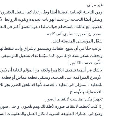
غير مرئي.
ومن الناحية الإيجابية، قضينا أيضًا وقتًا رائعًا، كما استغل الكثير
ويمكن أيضًا التحدث عن تعلم الهوايات الجديدة وتقوية الروابط الأسر
تقضيها مع عائلتك باستخدام جوالك. لذا دعونا نتعمق أكثر في الت
نسمع أن الصورة تساوي ألف كلمة.
شغّل الموسيقى المفضلة لديك.
أترغب حقًا في أن يبتهج أطفالك ويبتسموا بإشراق وأنت تلتقط
وتجعلك تشعر بسعادةٍ غامرةٍ. كما سيُساعدك تشغيل الموسيقى على
نظّف عدسة الكاميرا.
لا شك في أهمية تنظيف الكاميرا ولكنه من المؤلم للغاية أن ي
الأوساخ المتراكمة على العدسة. وستفي قطعة قماش أو قطعة قطن
للتنظيف المنزلي في تنظيف العدسة لأنها قد تلحق الضرر بجوالك
نافذة مليئة بالأوساخ.
تجهيز مكان مناسب لالتقاط الصور.
إذا كنت تُخطط لالتقاط صورة لأطفالك وهم يلعبون أو حتى صورة
وضع في اعتبارك الطبيعة السرية لمكان العمل والمعلومات الشخص