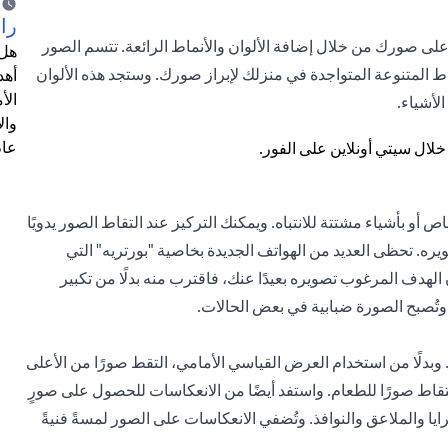
را
على صورك من خلال إضافة الألوان والأنماط الرائعة. تتسم الصور
هل 
أنماط المتنوعة المتواجدة في منزلك لإبراز صورك. وستجد هذه الألوان
أهد
الأ
لأشياء.
وال
عام
ص أو بأشياء مشتتة للانتباه. ويمكنك التركيز عند التقاط الصور يدويًا
ه. تحظى العديد من الهواتف الجديدة بخاصية "بورتريه" التي
 الهدف المرغوب تصويره بعيدًا عنك، فاقترب منه بدلًا من تكبير
 وبدلًا من استخدام العرض القياسي الأمامي، التقط صورًا من الأعلى
التقاط صورًا للطعام. واستفد أيضًا من الانعكاسات للحصول على صورٍ
ايا والملاعق والنوافذ. وتُضفي الانعكاسات على الصور لمسةً فنيةً