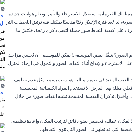
ون منا تلك الفترة أيما استغلال للاسترخاء والتأمل وتعلم هوايات جديدة.
نق
ية، لذا تُعد فترة الإغلاق وقتًا مناسبًا يمكنك فيه توثيق اللحظات التي
ال
عرف على كيفية التقاط صور جميلة لتبقى ذكرى رائعة، فكثيرًا ما
في 
من 
تحد
تكو
 لهم الصور؟ شغّل بعض الموسيقى! يمكن للموسيقى أن تُحسن مزاجك
الق
 الاسترخاء والإبداع أثناء التقاط الصور والتجول في أرجاء المنزل.
ولك
كون العيب الوحيد في صورة مثالية هو سبب بسيط مثل عدم تنظيف
 مبللة بهذا الغرض. لا تستخدم المواد الكيميائية المخصصة
نص
. وأخيرًا، تذكر أن العدسة المتسخة تشبه التقاط صورة من خلال
يقو
عال
على
ً لمكان عملك، فخصص بضع دقائق لترتيب المكان وإعادة تنظيمه،
ية التي قد تظهر في الصور التي تنوي التقاطها.