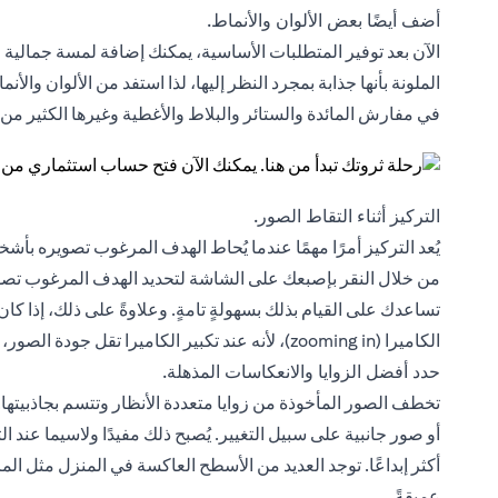
أضف أيضًا بعض الألوان والأنماط.
الآن بعد توفير المتطلبات الأساسية، يمكنك إضافة لمسة جمالية 
الملونة بأنها جذابة بمجرد النظر إليها، لذا استفد من الألوان وال
في مفارش المائدة والستائر والبلاط والأغطية وغيرها الكثير من ا
التركيز أثناء التقاط الصور.
يُعد التركيز أمرًا مهمًا عندما يُحاط الهدف المرغوب تصويره بأشخا
من خلال النقر بإصبعك على الشاشة لتحديد الهدف المرغوب تصوير
تساعدك على القيام بذلك بسهولةٍ تامةٍ. وعلاوةً على ذلك، إذا كان
الكاميرا (zooming in)، لأنه عند تكبير الكاميرا تقل جودة الصور، وتُصبح الصورة ضبابية في بعض الحالات.
حدد أفضل الزوايا والانعكاسات المذهلة.
تخطف الصور المأخوذة من زوايا متعددة الأنظار وتتسم بجاذبيتها.
أو صور جانبية على سبيل التغيير. يُصبح ذلك مفيدًا ولاسيما عند 
أكثر إبداعًا. توجد العديد من الأسطح العاكسة في المنزل مثل المر
عميقةً.