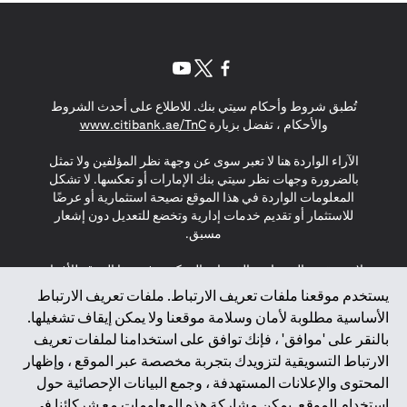
opens in a new tab
opens in a new tab
opens in a new tab
تُطبق شروط وأحكام سيتي بنك. للاطلاع على أحدث الشروط
s in a new tab
والأحكام ، تفضل بزيارة
www.citibank.ae/TnC
الآراء الواردة هنا لا تعبر سوى عن وجهة نظر المؤلفين ولا تمثل
بالضرورة وجهات نظر سيتي بنك الإمارات أو تعكسها. لا تشكل
المعلومات الواردة في هذا الموقع نصيحة استثمارية أو عرضًا
للاستثمار أو تقديم خدمات إدارية وتخضع للتعديل دون إشعار
مسبق.
لا يتم تقديم المنتجات والخدمات المذكورة في هذا الموقع للأفراد
المقيمين في الاتحاد الأوروبي أو المنطقة الاقتصادية الأوروبية أو
يستخدم موقعنا ملفات تعريف الارتباط. ملفات تعريف الارتباط
سويسرا أو غيرنسي أو جيرسي أو موناكو أو سان مارينو أو
الأساسية مطلوبة لأمان وسلامة موقعنا ولا يمكن إيقاف تشغيلها.
الفاتيكان أو جزيرة مان أو المملكة المتحدة أو خصوصية البيانات
بالنقر على 'موافق' ، فإنك توافق على استخدامنا لملفات تعريف
(لائحة حماية البيانات العامة \ قانون حماية البيانات الشخصية
الارتباط التسويقية لتزويدك بتجربة مخصصة عبر الموقع ، وإظهار
العامة \ قانون خصوصية نيوزيلندا). المحتوى الموجود في هذه
الصفحة ليس ولا ينبغي تفسيره على أنه عرض أو دعوة أو دعوة
المحتوى والإعلانات المستهدفة ، وجمع البيانات الإحصائية حول
لشراء أو بيع أي من المنتجات والخدمات المذكورة هنا لمثل هؤلاء
استخدام الموقع. يمكن مشاركة هذه المعلومات مع شركائنا في