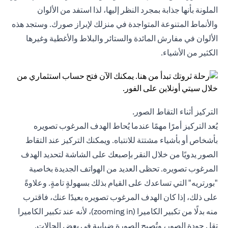
الملونة بأنها جذابة بمجرد النظر إليها، لذا استفد من الألوان
والأنماط المتنوعة المتواجدة في منزلك لإبراز صورك. وستجد هذه
الألوان في مفارش المائدة والستائر والبلاط والأغطية وغيرها
الكثير من الأشياء.
التركيز أثناء التقاط الصور.
يُعد التركيز أمرًا مهمًا عندما يُحاط الهدف المرغوب تصويره
بأشخاص أو بأشياء مشتتة للانتباه. ويمكنك التركيز عند التقاط
الصور يدويًا من خلال النقر بإصبعك على الشاشة لتحديد الهدف
المرغوب تصويره. تحظى العديد من الهواتف الجديدة بخاصية
"بورتريه" التي تساعدك على القيام بذلك بسهولةٍ تامةٍ. وعلاوةً
على ذلك، إذا كان الهدف المرغوب تصويره بعيدًا عنك، فاقترب
منه بدلًا من تكبير الكاميرا (zooming in)، لأنه عند تكبير الكاميرا
تقل جودة الصور، وتُصبح الصورة ضبابية في بعض الحالات.