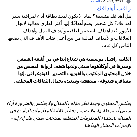
Apr 21, 2021
-
الصحة
راقب أهدافك
هل أهدافك متسقة؟ لماذا لا يكون لديك بطاقة أداء لمراقبة سير
أهدافك؟ كل شخص يضع أهدافًا؛ إنها أكثر الطرق فعالية لإنجاز
الأمور. تُعد أهداف الصحة والعافية وأهداف العمل وأهداف
العلاقات والأهداف المالية من بين أعلى فئات الأهداف التي يضعها
الناس كل عام.
الكاتبة راشيل موسيميه هي شعاع إبداعي من أشعة الشمس
ومقرها في أوكلاهوما سيتي ولديها شغف لرواية القصص من
خلال المحتوى المكتوب والفيديو والتصوير الفوتوغرافي. إنها
مسافرة شغوفة ، مندهشة وسعيدة بجمال الثقافات المختلفة.
يعكس المحتوى وجهة نظر مؤلف المقال ولا يعكس بالضرورة آراء
سيتي أو موظفيها، ولا نضمن دقة أو كفاية المعلومات الواردة في
المقالة باستثناء المعلومات المتعلقة بمنتجات سيتي بنك إن.إيه-
الإمارات المشار إليها هنا