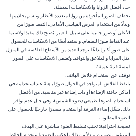
حدد أفضل الزوايا والانعكاسات المذهلة.
تخطف الصور المأخوذة من زوايا متعددة الأنظار وتتسم بجاذبيتها.
وبدلًا من استخدام العرض القياسي الأمامي، التقط صورًا من
الأعلى أو صور جانبية على سبيل التغيير. يُصبح ذلك مفيدًا ولاسيما
عند التقاط صورًا للطعام. واستفد أيضًا من الانعكاسات للحصول
على صورٍ أكثر إبداعًا. توجد العديد من الأسطح العاكسة في المنزل
مثل المرايا والملاعق والنوافذ. وتُضفي الانعكاسات على الصور
لمسةً فنيةً عميقةً.
توقف عن استخدام فلاش الهاتف.
يلتقط الفلاش المتواجد في الجوال صورًا باهتةً عند استخدامه في
أماكن خافتة الإضاءة أو ذات إضاءة غير مناسبة. من الأفضل
استخدام الضوء الطبيعي (ضوء الشمس)، وفي حال عدم توافر
ذلك، شغّل إضاءة الغرفة أو استخدم مصدرًا خارجيًا للحصول على
الضوء المطلوب.
نصيحة احترافية: تجنب تسليط الضوء مباشرة على الهدف
المرغوب تصويره. وبدلاً من ذلك، اعكس الضوء باستخدام الحائط