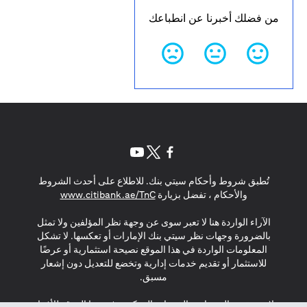
من فضلك أخبرنا عن انطباعك
(opens in a new tab)
(opens in a new tab)
(opens in a new tab)
تُطبق شروط وأحكام سيتي بنك. للاطلاع على أحدث الشروط
(opens in a new tab)
والأحكام ، تفضل بزيارة
www.citibank.ae/TnC
الآراء الواردة هنا لا تعبر سوى عن وجهة نظر المؤلفين ولا تمثل
بالضرورة وجهات نظر سيتي بنك الإمارات أو تعكسها. لا تشكل
المعلومات الواردة في هذا الموقع نصيحة استثمارية أو عرضًا
للاستثمار أو تقديم خدمات إدارية وتخضع للتعديل دون إشعار
مسبق.
لا يتم تقديم المنتجات والخدمات المذكورة في هذا الموقع للأفراد