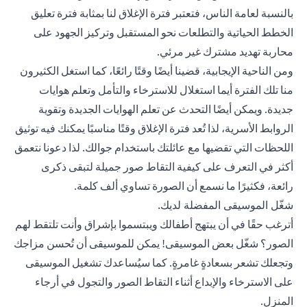
بالنسبة لعامة الناس، فتعتبر فترة الإغلاق لنا بمثابة فترة تعليق
الخطط الحياتية والتطلعات نحو المستقبل وتركيز الجهود على
محاربة تهديد مشترك غير مرئي.
ومن الناحية الإيجابية، قضينا أيضًا وقتًا رائعًا، كما استغل الكثيرون
منا تلك الفترة أيما استغلال للاسترخاء والتأمل وتعلم هوايات
جديدة. ويمكن أيضًا التحدث عن تعلم الهوايات الجديدة وتقوية
الروابط الأسرية، لذا تُعد فترة الإغلاق وقتًا مناسبًا يمكنك فيه توثيق
اللحظات التي تقضيها مع عائلتك باستخدام جوالك. لذا دعونا نتعمق
أكثر في التعرف على كيفية التقاط صور جميلة لتبقى ذكرى
رائعة، فكثيرًا ما نسمع أن الصورة تساوي ألف كلمة.
شغّل الموسيقى المفضلة لديك.
أترغب حقًا في أن يبتهج أطفالك ويبتسموا بإشراق وأنت تلتقط لهم
الصور؟ شغّل بعض الموسيقى! يمكن للموسيقى أن تُحسن مزاجك
وتجعلك تشعر بسعادةٍ غامرةٍ. كما سيُساعدك تشغيل الموسيقى
على الاسترخاء والإبداع أثناء التقاط الصور والتجول في أرجاء
المنزل.