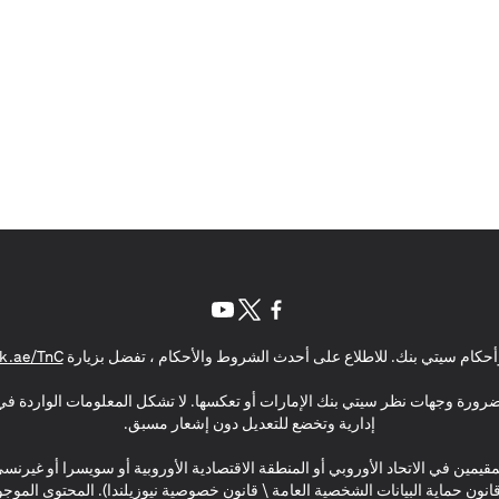
(opens in a new tab)
(opens in a new tab)
(opens in a new tab)
حكام سيتي بنك. للاطلاع على أحدث الشروط والأحكام ، تفضل بزيارة
k.ae/TnC
بالضرورة وجهات نظر سيتي بنك الإمارات أو تعكسها. لا تشكل المعلومات الواردة في 
إدارية وتخضع للتعديل دون إشعار مسبق.
مقيمين في الاتحاد الأوروبي أو المنطقة الاقتصادية الأوروبية أو سويسرا أو غيرنس
\ قانون حماية البيانات الشخصية العامة \ قانون خصوصية نيوزيلندا). المحتوى ال