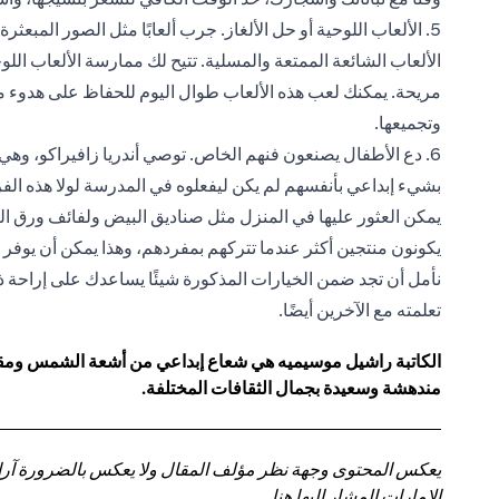
5. الألعاب اللوحية أو حل الألغاز. جرب ألعابًا مثل الصور المبع
الألعاب الشائعة الممتعة والمسلية. تتيح لك ممارسة الألعاب اللوح
مريحة. يمكنك لعب هذه الألعاب طوال اليوم للحفاظ على هدوء مز
وتجميعها.
6. دع الأطفال يصنعون فنهم الخاص. توصي أندريا زافيراكو، وهي
بشيء إبداعي بأنفسهم لم يكن ليفعلوه في المدرسة لولا هذه الفر
يمكن العثور عليها في المنزل مثل صناديق البيض ولفائف ورق ال
يكونون منتجين أكثر عندما تتركهم بمفردهم، وهذا يمكن أن يوفر 
نأمل أن تجد ضمن الخيارات المذكورة شيئًا يساعدك على إراحة ذ
تعلمته مع الآخرين أيضًا.
الكاتبة راشيل موسيميه هي شعاع إبداعي من أشعة الشمس ومقره
مندهشة وسعيدة بجمال الثقافات المختلفة.
يعكس المحتوى وجهة نظر مؤلف المقال ولا يعكس بالضرورة آراء سي
الإمارات المشار إليها هنا