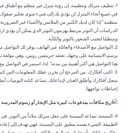
1. تنظيف منزلك وتنظيمه. إن رؤية منزل غير منظم مع أطباق غ
في جميع أنحاء المنزل لن يؤدي بك إلى شيء سوى تعكير صفوك ال
منظمة." إذا كان لديك الكثير من الملابس والأشياء غير الضروري
الدراسات أن التوتر مرتبط بهرمون التوتر الذي يمكن أن يؤدي ارتف
ومنظمًا لتجنب الشعور بالتوتر والكآبة.
2. التواصل مع الأصدقاء والعائلة عبر الهاتف. يوفر لك التواص
يرسم الابتسامة على وجهك. تعتقد جريتشن روبين، وهي مؤلفة تقيم
هذا التواصل هي أكثر أهمية من مدته". لذا، استمر في التواصل مع
3. اكتب أفكارك. من المرجح أن يخزن عقلك المعلومات التي كتبتها
سجل أفكارك وأطلق العنان لإبداعاتك. تساعد كتابة اليوميات أي
إحباطات تواجهها.
4. البستنة. تساعد البستنة على جعل منزلك ملاذاً من التوتر. في
الطبيعة. الشيء نفسه ينطبق على البستنة، فهي تهدف إلى إعادة الج
وقتًا مع نباتاتك وأشجارك، خذ الوقت الكافي لتشعر بنسيجها، واس