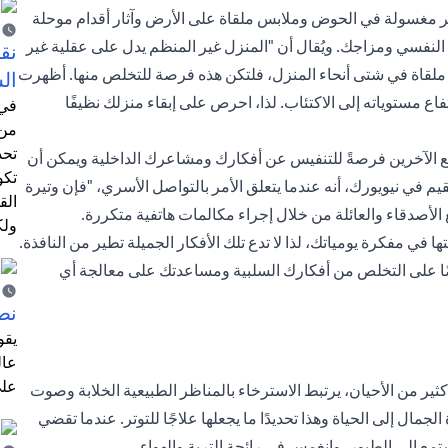
ير مغسولة في الحوض وملابس ملقاة على الأرض وآثار أقدام موحلة
نفسي ومزاجك. ويُقال أن "المنزل غير المنظم يدل على عقلية غير
نق
ة ملقاة في شتى أنحاء المنزل، فلتكن هذه فرصة للتخلص منها. أظهرت
ال
اع مستوياته إلى الاكتئاب. لذا، احرص على إبقاء منزلك نظيفًا
في 
من 
تحد
ل مع الآخرين فرصةً للتنفيس عن أفكارك ومشاعرك الداخلية ويمكن أن
تكو
 في نيويورك، أنه عندما يتعلق الأمر بالتواصل الأسري، "فإن وتيرة
الق
 الأصدقاء والعائلة من خلال إجراء مكالمات هاتفية متكررة.
ولك
 في مفكرة يومياتك، لذا لا تدع تلك الأفكار الجميلة تطير من النافذة.
ضًا على التخلص من أفكارك السلبية ومساعدتك على معالجة أي
نص
يقو
عال
على
 كثير من الأحيان، يرتبط الاسترخاء بالمناظر الطبيعية الخلابة وصوت
مال إلى الحياة وهذا تحديدًا ما يجعلها علاجًا للتوتر. عندما تقضي
تمع إلى الطيور، وانغمس في رائحة التربة والهواء.