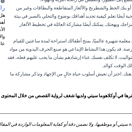
را
ثرة أو بنك الحظ والشطرنج والألغاز المتقاطعة والبطاقات وغير من
هل 
ية أيضًا تعلم كيفية تحديد أهدافك بوضوح والتحلي بالصبر في بيئة
أهد
اجك وبهجتك. يمكنك أيضًا مشاركة العائلة في تخطيط الألغاز
الأ
وال
 معلمة شهيرة عالميًا، بمنح أطفالك استراحة لمدة ساعتين للقيام
عام
صة. قد يكون هذا النشاط الإبداعي هو صنع الحرف اليدوية من مواد
تواليت. لا تكلف نفسك عناء إرشادهم بشأن ما يجب عليهم فعله، فقد
لك الوقت كوالد.
هنك. اختر أن تعيش أسلوب حياة خالٍ من الإجهاد وتذكر مشاركة ما
ا في أوكلاهوما سيتي ولديها شغف لرواية القصص من خلال المحتوى المك
تي أو موظفيها، ولا نضمن دقة أو كفاية المعلومات الواردة في المقالة 