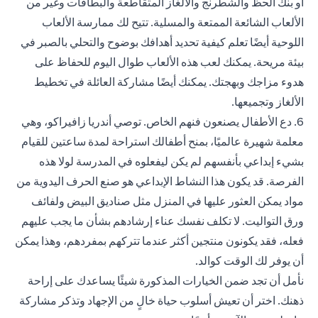
أو بنك الحظ والشطرنج والألغاز المتقاطعة والبطاقات وغير من
الألعاب الشائعة الممتعة والمسلية. تتيح لك ممارسة الألعاب
اللوحية أيضًا تعلم كيفية تحديد أهدافك بوضوح والتحلي بالصبر في
بيئة مريحة. يمكنك لعب هذه الألعاب طوال اليوم للحفاظ على
هدوء مزاجك وبهجتك. يمكنك أيضًا مشاركة العائلة في تخطيط
الألغاز وتجميعها.
6. دع الأطفال يصنعون فنهم الخاص. توصي أندريا زافيراكو، وهي
معلمة شهيرة عالميًا، بمنح أطفالك استراحة لمدة ساعتين للقيام
بشيء إبداعي بأنفسهم لم يكن ليفعلوه في المدرسة لولا هذه
الفرصة. قد يكون هذا النشاط الإبداعي هو صنع الحرف اليدوية من
مواد يمكن العثور عليها في المنزل مثل صناديق البيض ولفائف
ورق التواليت. لا تكلف نفسك عناء إرشادهم بشأن ما يجب عليهم
فعله، فقد يكونون منتجين أكثر عندما تتركهم بمفردهم، وهذا يمكن
أن يوفر لك الوقت كوالد.
نأمل أن تجد ضمن الخيارات المذكورة شيئًا يساعدك على إراحة
ذهنك. اختر أن تعيش أسلوب حياة خالٍ من الإجهاد وتذكر مشاركة