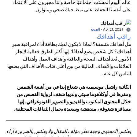
عالم اليوم المشتت اجتماعيًا خاصة وأننا مجبرون على الاعتماد
على أنفسنا للحفاظ على نمط حياة صحي ومتوازن.
Apr 21, 2021
-
الصحة
راقب أهدافك
هل أهدافك متسقة؟ لماذا لا يكون لديك بطاقة أداء لمراقبة سير
أهدافك؟ كل شخص يضع أهدافًا؛ إنها أكثر الطرق فعالية لإنجاز
الأمور. تُعد أهداف الصحة والعافية وأهداف العمل وأهداف
العلاقات والأهداف المالية من بين أعلى فئات الأهداف التي يضعها
الناس كل عام.
الكاتبة راشيل موسيميه هي شعاع إبداعي من أشعة الشمس
ومقرها في أوكلاهوما سيتي ولديها شغف لرواية القصص من
خلال المحتوى المكتوب والفيديو والتصوير الفوتوغرافي. إنها
مسافرة شغوفة ، مندهشة وسعيدة بجمال الثقافات المختلفة.
يعكس المحتوى وجهة نظر مؤلف المقال ولا يعكس بالضرورة آراء