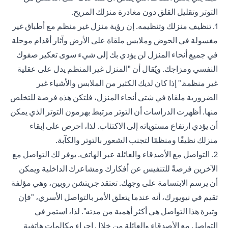
التوتر وتقليل القلق دون مغادرة منزلك المريح.
1. تنظيف منزلك وتنظيمه. إن رؤية منزل غير منظم مع أطباق غير
مغسولة في الحوض وملابس ملقاة على الأرض وآثار أقدام موحلة
في جميع أنحاء المنزل لن يؤدي بك إلى شيء سوى تعكير صفوك
النفسي ومزاجك. ويُقال أن "المنزل غير المنظم يدل على عقلية
غير منظمة." إذا كان لديك الكثير من الملابس والأشياء غير
الضرورية ملقاة في شتى أنحاء المنزل، فلتكن هذه فرصة للتخلص
منها. أظهرت الدراسات أن التوتر مرتبط بهرمون التوتر الذي يمكن
أن يؤدي ارتفاع مستوياته إلى الاكتئاب. لذا، احرص على إبقاء
منزلك نظيفًا ومنظمًا لتجنب الشعور بالتوتر والكآبة.
2. التواصل مع الأصدقاء والعائلة عبر الهاتف. يوفر لك التواصل مع
الآخرين فرصةً للتنفيس عن أفكارك ومشاعرك الداخلية ويمكن
أن يرسم الابتسامة على وجهك. تعتقد جريتشن روبين، وهي مؤلفة
تقيم في نيويورك، أنه عندما يتعلق الأمر بالتواصل الأسري، "فإن
وتيرة هذا التواصل هي أكثر أهمية من مدته". لذا، استمر في
التواصل مع الأصدقاء والعائلة من خلال إجراء مكالمات هاتفية