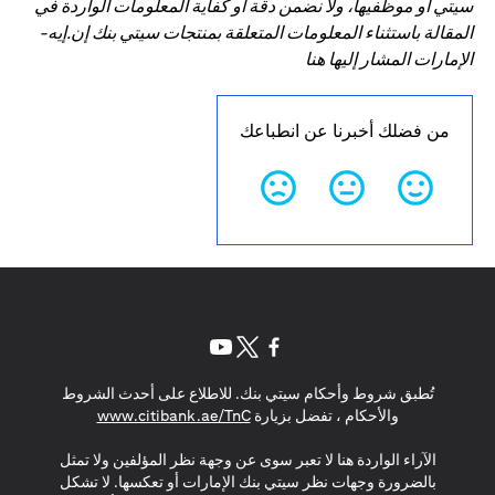
سيتي أو موظفيها، ولا نضمن دقة أو كفاية المعلومات الواردة في
المقالة باستثناء المعلومات المتعلقة بمنتجات سيتي بنك إن.إيه-
الإمارات المشار إليها هنا
من فضلك أخبرنا عن انطباعك
opens in a new tab
opens in a new tab
opens in a new tab
تُطبق شروط وأحكام سيتي بنك. للاطلاع على أحدث الشروط
s in a new tab
والأحكام ، تفضل بزيارة
www.citibank.ae/TnC
الآراء الواردة هنا لا تعبر سوى عن وجهة نظر المؤلفين ولا تمثل
بالضرورة وجهات نظر سيتي بنك الإمارات أو تعكسها. لا تشكل