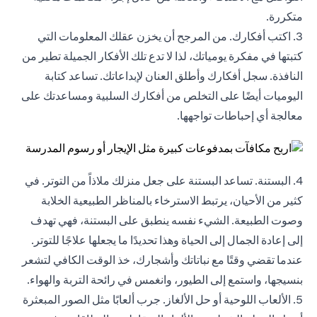
متكررة.
3. اكتب أفكارك. من المرجح أن يخزن عقلك المعلومات التي
كتبتها في مفكرة يومياتك، لذا لا تدع تلك الأفكار الجميلة تطير من
النافذة. سجل أفكارك وأطلق العنان لإبداعاتك. تساعد كتابة
اليوميات أيضًا على التخلص من أفكارك السلبية ومساعدتك على
معالجة أي إحباطات تواجهها.
4. البستنة. تساعد البستنة على جعل منزلك ملاذاً من التوتر. في
كثير من الأحيان، يرتبط الاسترخاء بالمناظر الطبيعية الخلابة
وصوت الطبيعة. الشيء نفسه ينطبق على البستنة، فهي تهدف
إلى إعادة الجمال إلى الحياة وهذا تحديدًا ما يجعلها علاجًا للتوتر.
عندما تقضي وقتًا مع نباتاتك وأشجارك، خذ الوقت الكافي لتشعر
بنسيجها، واستمع إلى الطيور، وانغمس في رائحة التربة والهواء.
5. الألعاب اللوحية أو حل الألغاز. جرب ألعابًا مثل الصور المبعثرة