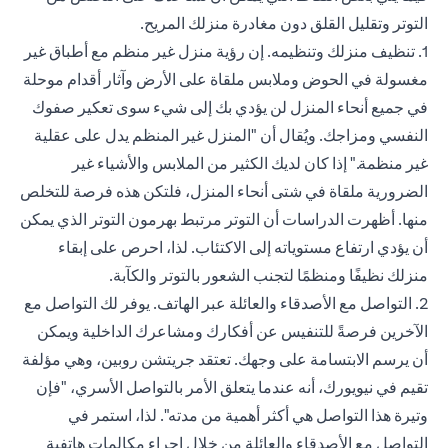
التوتر وتقليل القلق دون مغادرة منزلك المريح.
1. تنظيف منزلك وتنظيمه. إن رؤية منزل غير منظم مع أطباق غير
مغسولة في الحوض وملابس ملقاة على الأرض وآثار أقدام موحلة
في جميع أنحاء المنزل لن يؤدي بك إلى شيء سوى تعكير صفوك
النفسي ومزاجك. ويُقال أن "المنزل غير المنظم يدل على عقلية
غير منظمة." إذا كان لديك الكثير من الملابس والأشياء غير
الضرورية ملقاة في شتى أنحاء المنزل، فلتكن هذه فرصة للتخلص
منها. أظهرت الدراسات أن التوتر مرتبط بهرمون التوتر الذي يمكن
أن يؤدي ارتفاع مستوياته إلى الاكتئاب. لذا، احرص على إبقاء
منزلك نظيفًا ومنظمًا لتجنب الشعور بالتوتر والكآبة.
2. التواصل مع الأصدقاء والعائلة عبر الهاتف. يوفر لك التواصل مع
الآخرين فرصةً للتنفيس عن أفكارك ومشاعرك الداخلية ويمكن
أن يرسم الابتسامة على وجهك. تعتقد جريتشن روبين، وهي مؤلفة
تقيم في نيويورك، أنه عندما يتعلق الأمر بالتواصل الأسري، "فإن
وتيرة هذا التواصل هي أكثر أهمية من مدته". لذا، استمر في
التواصل مع الأصدقاء والعائلة من خلال إجراء مكالمات هاتفية