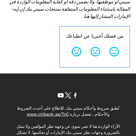
سيتي أو موظفيها، ولا نضمن دقة أو كفاية المعلومات الواردة في
المقالة باستثناء المعلومات المتعلقة بمنتجات سيتي بنك إن.إيه-
الإمارات المشار إليها هنا
من فضلك أخبرنا عن انطباعك
(opens in a new tab)
(opens in a new tab)
(opens in a new tab)
تُطبق شروط وأحكام سيتي بنك. للاطلاع على أحدث الشروط
(opens in a new tab)
والأحكام ، تفضل بزيارة
www.citibank.ae/TnC
الآراء الواردة هنا لا تعبر سوى عن وجهة نظر المؤلفين ولا تمثل
بالضرورة وجهات نظر سيتي بنك الإمارات أو تعكسها. لا تشكل