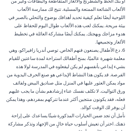
أو بنك الحظ والشطرنج والألغاز المتقاطعة والبطاقات وغير من
الألعاب الشائعة الممتعة والمسلية. تتيح لك ممارسة الألعاب
اللوحية أيضًا تعلم كيفية تحديد أهدافك بوضوح والتحلي بالصبر في
بيئة مريحة. يمكنك لعب هذه الألعاب طوال اليوم للحفاظ على
هدوء مزاجك وبهجتك. يمكنك أيضًا مشاركة العائلة في تخطيط
الألغاز وتجميعها.
6. دع الأطفال يصنعون فنهم الخاص. توصي أندريا زافيراكو، وهي
معلمة شهيرة عالميًا، بمنح أطفالك استراحة لمدة ساعتين للقيام
بشيء إبداعي بأنفسهم لم يكن ليفعلوه في المدرسة لولا هذه
الفرصة. قد يكون هذا النشاط الإبداعي هو صنع الحرف اليدوية من
مواد يمكن العثور عليها في المنزل مثل صناديق البيض ولفائف
ورق التواليت. لا تكلف نفسك عناء إرشادهم بشأن ما يجب عليهم
فعله، فقد يكونون منتجين أكثر عندما تتركهم بمفردهم، وهذا يمكن
أن يوفر لك الوقت كوالد.
نأمل أن تجد ضمن الخيارات المذكورة شيئًا يساعدك على إراحة
ذهنك. اختر أن تعيش أسلوب حياة خالٍ من الإجهاد وتذكر مشاركة