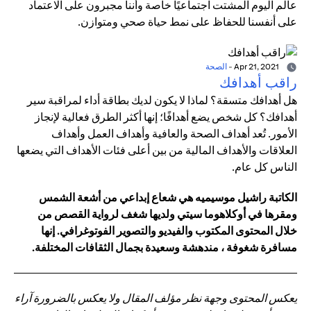
عالم اليوم المشتت اجتماعيًا خاصة وأننا مجبرون على الاعتماد
على أنفسنا للحفاظ على نمط حياة صحي ومتوازن.
Apr 21, 2021
-
الصحة
راقب أهدافك
هل أهدافك متسقة؟ لماذا لا يكون لديك بطاقة أداء لمراقبة سير
أهدافك؟ كل شخص يضع أهدافًا؛ إنها أكثر الطرق فعالية لإنجاز
الأمور. تُعد أهداف الصحة والعافية وأهداف العمل وأهداف
العلاقات والأهداف المالية من بين أعلى فئات الأهداف التي يضعها
الناس كل عام.
الكاتبة راشيل موسيميه هي شعاع إبداعي من أشعة الشمس
ومقرها في أوكلاهوما سيتي ولديها شغف لرواية القصص من
خلال المحتوى المكتوب والفيديو والتصوير الفوتوغرافي. إنها
مسافرة شغوفة ، مندهشة وسعيدة بجمال الثقافات المختلفة.
يعكس المحتوى وجهة نظر مؤلف المقال ولا يعكس بالضرورة آراء