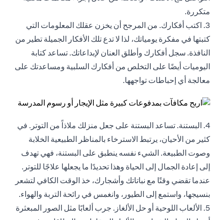
متكررة.
3. اكتب أفكارك. من المرجح أن يخزن عقلك المعلومات التي
كتبتها في مفكرة يومياتك، لذا لا تدع تلك الأفكار الجميلة تطير من
النافذة. سجل أفكارك وأطلق العنان لإبداعاتك. تساعد كتابة
اليوميات أيضًا على التخلص من أفكارك السلبية ومساعدتك على
معالجة أي إحباطات تواجهها.
4. البستنة. تساعد البستنة على جعل منزلك ملاذاً من التوتر. في
كثير من الأحيان، يرتبط الاسترخاء بالمناظر الطبيعية الخلابة
وصوت الطبيعة. الشيء نفسه ينطبق على البستنة، فهي تهدف
إلى إعادة الجمال إلى الحياة وهذا تحديدًا ما يجعلها علاجًا للتوتر.
عندما تقضي وقتًا مع نباتاتك وأشجارك، خذ الوقت الكافي لتشعر
بنسيجها، واستمع إلى الطيور، وانغمس في رائحة التربة والهواء.
5. الألعاب اللوحية أو حل الألغاز. جرب ألعابًا مثل الصور المبعثرة