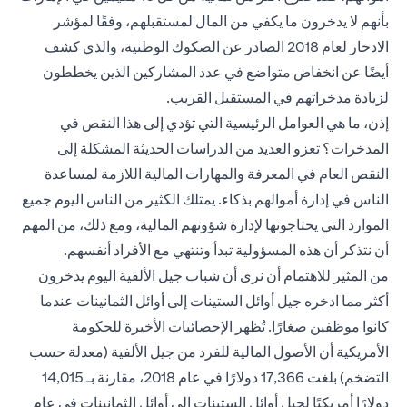
بأنهم لا يدخرون ما يكفي من المال لمستقبلهم، وفقًا لمؤشر
الادخار لعام 2018 الصادر عن الصكوك الوطنية، والذي كشف
أيضًا عن انخفاض متواضع في عدد المشاركين الذين يخططون
لزيادة مدخراتهم في المستقبل القريب.
إذن، ما هي العوامل الرئيسية التي تؤدي إلى هذا النقص في
المدخرات؟ تعزو العديد من الدراسات الحديثة المشكلة إلى
النقص العام في المعرفة والمهارات المالية اللازمة لمساعدة
الناس في إدارة أموالهم بذكاء. يمتلك الكثير من الناس اليوم جميع
الموارد التي يحتاجونها لإدارة شؤونهم المالية، ومع ذلك، من المهم
أن نتذكر أن هذه المسؤولية تبدأ وتنتهي مع الأفراد أنفسهم.
من المثير للاهتمام أن نرى أن شباب جيل الألفية اليوم يدخرون
أكثر مما ادخره جيل أوائل الستينات إلى أوائل الثمانينات عندما
كانوا موظفين صغارًا. تُظهر الإحصائيات الأخيرة للحكومة
الأمريكية أن الأصول المالية للفرد من جيل الألفية (معدلة حسب
التضخم) بلغت 17,366 دولارًا في عام 2018، مقارنة بـ 14,015
دولارًا أمريكيًا لجيل أوائل الستينات إلى أوائل الثمانينات في عام