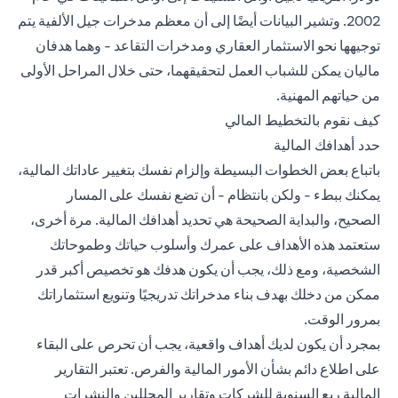
2002. وتشير البيانات أيضًا إلى أن معظم مدخرات جيل الألفية يتم
توجيهها نحو الاستثمار العقاري ومدخرات التقاعد - وهما هدفان
ماليان يمكن للشباب العمل لتحقيقهما، حتى خلال المراحل الأولى
من حياتهم المهنية.
كيف نقوم بالتخطيط المالي
حدد أهدافك المالية
باتباع بعض الخطوات البسيطة وإلزام نفسك بتغيير عاداتك المالية،
يمكنك ببطء - ولكن بانتظام - أن تضع نفسك على المسار
الصحيح، والبداية الصحيحة هي تحديد أهدافك المالية. مرة أخرى،
ستعتمد هذه الأهداف على عمرك وأسلوب حياتك وطموحاتك
الشخصية، ومع ذلك، يجب أن يكون هدفك هو تخصيص أكبر قدر
ممكن من دخلك بهدف بناء مدخراتك تدريجيًا وتنويع استثماراتك
بمرور الوقت.
بمجرد أن يكون لديك أهداف واقعية، يجب أن تحرص على البقاء
على اطلاع دائم بشأن الأمور المالية والفرص. تعتبر التقارير
المالية ربع السنوية للشركات وتقارير المحللين والنشرات