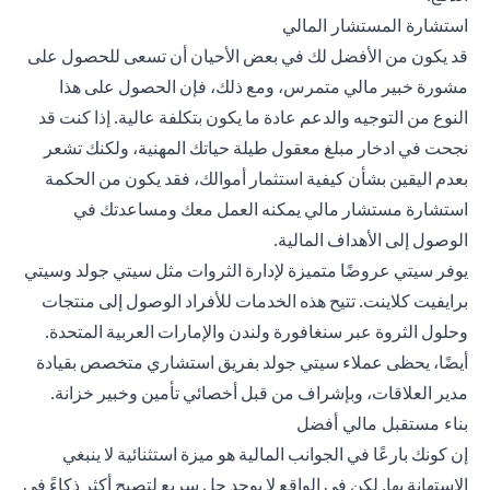
استشارة المستشار المالي
قد يكون من الأفضل لك في بعض الأحيان أن تسعى للحصول على
مشورة خبير مالي متمرس، ومع ذلك، فإن الحصول على هذا
النوع من التوجيه والدعم عادة ما يكون بتكلفة عالية. إذا كنت قد
نجحت في ادخار مبلغ معقول طيلة حياتك المهنية، ولكنك تشعر
بعدم اليقين بشأن كيفية استثمار أموالك، فقد يكون من الحكمة
استشارة مستشار مالي يمكنه العمل معك ومساعدتك في
الوصول إلى الأهداف المالية.
يوفر سيتي عروضًا متميزة لإدارة الثروات مثل سيتي جولد وسيتي
برايفيت كلاينت. تتيح هذه الخدمات للأفراد الوصول إلى منتجات
وحلول الثروة عبر سنغافورة ولندن والإمارات العربية المتحدة.
أيضًا، يحظى عملاء سيتي جولد بفريق استشاري متخصص بقيادة
مدير العلاقات، وبإشراف من قبل أخصائي تأمين وخبير خزانة.
بناء مستقبل مالي أفضل
إن كونك بارعًا في الجوانب المالية هو ميزة استثنائية لا ينبغي
الاستهانة بها. لكن في الواقع لا يوجد حل سريع لتصبح أكثر ذكاءً في