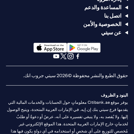
المساعدة والدعم
اتصل بنا
الخصوصية والأمن
عن سيتي
(opens in a new tab)
(opens in a new tab)
(opens in a new tab)
(opens in a new tab)
(opens in a new tab)
(opens in a new tab)
حقوق الطبع والنشر محفوظة ©2026 سيتي جروب انك.
البنود و الظروف
يوفر موقع Citibank.ae معلوماتٍ حول الحسابات والخدمات المالية التي
يقدمها فرع سيتي بنك إن.إيه. في الإمارات العربية المتحدة، ويتيح الوصول
إليها. ولا يُقصد به، ولا ينبغي تفسيره على أنه، عرضٌ أو دعوةٌ أو طلبٌ
لخدماتٍ خارج الإمارات العربية المتحدة. هذا الموقع الإلكتروني غير
مُخصص للتوزيع على أي شخصٍ أو استخدامه في أي دولةٍ يكون فيها هذا