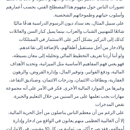
تصورات الناس حول مفهوم هذا المصطلح الفني، بحسب أعمارهم
وأسلوب حياتهم وطموحاتهم الشخصية.
على سبيل المثال، يعد سداد ديون الرسوم الدراسية هدفًا ماليًا
شائعًا للمهنيين الشباب والعزاب، بينما يميل كبار السن والعائلات
كذلك إلى التركيز بشكل أكبر على الاستثمار في الممتلكات
والادخار من أجل مستقبل أطفالهم، بالإضافة إلى تقاعدهم.
ولو أننا أردنا تعريف التخطيط المالي وتحليله إلى معان بسيطة،
فهو يعني فهم المفاهيم الأساسية مثل الميزانية، وتحديد الأهداف
المالية، ودفع الفواتير، وتوفير المال، وإدارة القروض، والرهون
العقارية، وبطاقات الائتمان، ودرجات الائتمان، وصناديق التقاعد،
وغيرها من الموارد المالية الأخرى. فكر في الأمر على أنه مجموعة
مهارات يجب تعلمها على مر السنين من خلال التعليم والخبرة.
نقص المدخرات
على الرغم من أن معظم الناس يناضلون من أجل الحرية المالية،
إلا أن الغالبية العظمى منهم يعانون في الواقع من ادخار وإدارة
أموالهم، فقد صرح أكثر من ثمانية من كل 10 مقيمين في الإمارات