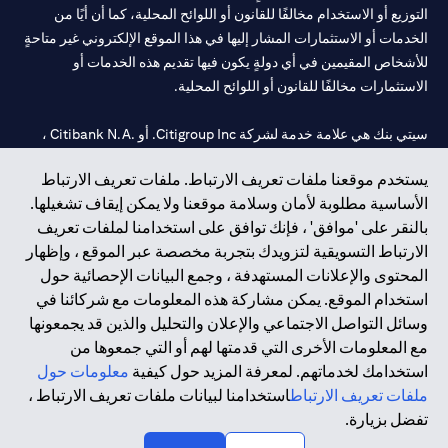
التوزيع أو الاستخدام مخالفًا للقانون أو اللوائح المحلية، كما أن أيًا من
الخدمات أو الاستثمارات المشار إليها في هذا الموقع الإلكتروني غير متاحةٍ
للأشخاص المقيمين في أي دولةٍ يكون فيها تقديم هذه الخدمات أو
الاستثمارات مخالفًا للقانون أو اللوائح المحلية.
سيتي بنك هي علامة خدمة لشركة Citigroup Inc. أو .Citibank N.A ،
مستخدمة ومسجلة في جميع أنحاء العالم.
يستخدم موقعنا ملفات تعريف الارتباط. ملفات تعريف الارتباط
الأساسية مطلوبة لأمان وسلامة موقعنا ولا يمكن إيقاف تشغيلها.
سيتي بنك إن. إيه. الإمارات مسجل لدى مصرف الإمارات المركزي تحت
بالنقر على 'موافق' ، فإنك توافق على استخدامنا لملفات تعريف
أرقام التراخيص 202563 لفرع الوصل في دبي، 531989 لفرع مول
الارتباط التسويقية لتزويدك بتجربة مخصصة عبر الموقع ، وإظهار
الإمارات في دبي، و
CN-1002019
لفرع أبوظبي. هاتف: 4000 311 04.
المحتوى والإعلانات المستهدفة ، وجمع البيانات الإحصائية حول
فرع سيتي بنك إن إيه - الإمارات العربية المتحدة مرخص من مصرف
استخدام الموقع. يمكن مشاركة هذه المعلومات مع شركائنا في
الإمارات العربية المتحدة المركزي كفرع لبنك أجنبي.
وسائل التواصل الاجتماعي والإعلان والتحليل والذين قد يجمعونها
سيتي بنك إن إيه الإمارات العربية المتحدة مرخص من هيئة الأوراق المالية
مع المعلومات الأخرى التي قدمتها لهم أو التي جمعوها من
والسلع في الإمارات العربية المتحدة ("SCA") للقيام بالنشاط المالي لـ أ)
استخدامك لخدماتهم. لمعرفة المزيد حول كيفية
معلومات حول
الاستشارات المالية والتعريف والترويج بموجب ترخيص رقم
ملفات تعريف الارتباط
استخدامنا لبيانات ملفات تعريف الارتباط ،
20200000097 ب) وسيط تداول في الأسواق الدولية بموجب ترخيص
تفضل بزيارة.
رقم 20200000198 ج) إدارة المحافظ بموجب ترخيص رقم
20200000240 د) الحفظ بموجب ترخيص رقم 602003.