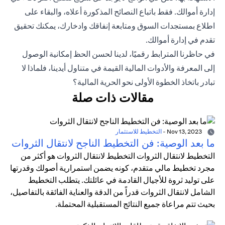
إدارة أموالك. فقط باتباع النصائح المذكورة أعلاه، والبقاء على
اطلاع بمستجدات السوق ومتابعة إنفاقك وادخارك، يمكنك تحقيق
تقدم في إدارة أموالك.
في حاظرنا المترابط رقميًا، لدينا لحسن الحظ إمكانية الوصول
إلى المعرفة والأدوات المالية القيمة في متناول أيدينا، فلماذا لا
تبادر باتخاذ الخطوة الأولى نحو الحرية المالية؟
مقالات ذات صلة
Nov 13, 2023
-
التخطيط للاستثمار
ما بعد الوصية: فن التخطيط الناجح لانتقال الثروات
التخطيط لانتقال الثروات التخطيط لانتقال الثروات هو أكثر من
مجرد تخطيط مالي متقدم، كونه يضمن استمرارية أصولك وقدرتها
على توليد ثروة للأجيال القادمة في عائلتك. يتطلب التخطيط
الشامل لانتقال الثروات قدراً من الدقة والعناية الفائقة بالتفاصيل،
بحيث تتم مراعاة جميع النتائج المستقبلية المحتملة.