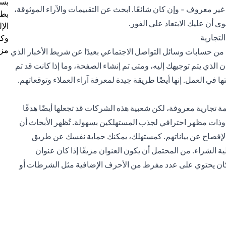
بسب
ير معروف - وإن كان شائعًا. ابحث عن التقييمات والآراء الموثوقة،
بطا
ى أن عليك الابتعاد على الفور.
الإ
لتجارية
وكل
مزي
 حسابات وسائل التواصل الاجتماعي بعيدًا عن شريط الأخبار الذي
ن الذي يتم توجيهك إليه، ومتى تم إنشاء الصفحة، وما إذا كانت قد تم
في العمل. إنها أيضًا طريقة جيدة لمعرفة آراء العملاء وتوقعاتهم.
امة تجارية معروفة، لكن شعبية هذه الشركات قد تجعلها أيضًا هدفًا
ة وذات مظهر احترافي لجذب المستهلكين بسهولة. تُظهر الأبحاث أن
ي إقناع المستخدمين بالإفصاح عن بياناتهم. كمستهلك، يمكنك حماية نفسك عن طريق
موقع قبل إجراء عملية الشراء. من المحتمل أن يكون العنوان مزيفًا إذا كان عنوان
، أو إذا كان يحتوي على عدد مفرط من الأحرف الإضافية مثل الشرطات أو