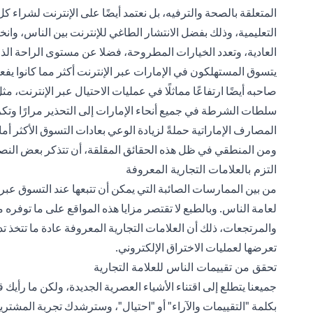
المتعلقة بالصحة والترفيه، بل نعتمد أيضًا على الإنترنت لشراء كل 
التعليمية، وذلك بفضل الانتشار الطاغي للإنترنت بين الناس، وانخ
العادية، وتعدد الخيارات المطروحة، فضلا عن مستوى الراحة الذي
يتسوق المستهلكون في الإمارات عبر الإنترنت أكثر مما كانوا يفع
صاحبه أيضًا ارتفاعًا مماثلًا في عمليات الاحتيال عبر الإنترنت، م
سلطات الشرطة في جميع أنحاء الإمارات إلى التحذير مرارًا وتكرارً
المصارف الإماراتية حملةً لزيادة الوعي بعادات التسوق الأكثر أمانًا
ومن المنطقي في ظل هذه الحقائق المقلقة، أن تتذكر بعض النصائ
التزم بالعلامات التجارية المعروفة
من بين الممارسات الصائبة التي يمكن أن تتبعها عند التسوق عبر 
لعامة الناس. وبالطبع لا تقتصر مزايا هذه المواقع على ما تو
والمرتجعات، ذلك أن العلامات التجارية المعروفة عادة ما تتخذ تد
تعرضها لعمليات الاختراق الإلكتروني.
تحقق من تقييمات الناس للعلامة التجارية
جميعنا يتطلع إلى اقتناء الأشياء العصرية الجديدة، ولكن ما رأي
بكلمة "التقييمات والآراء" أو "احتيال"، وسترشدك تجربة المشتري