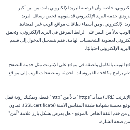
كتروني، خاصة وأن قرصنة البريد الإلكتروني باتت من بين أكبر
ودي خدمة البريد الإلكتروني قد يفوتهم فحص رسائل البريد
لبريد الإلكتروني، ومن أسماء نطاقات مواقع الويب غير المعتادة.
يب بدلاً من النقر على الرابط المرفق في البريد الإلكتروني، وتحقق
 إلكتروني لعضوية الشخصيات الهامة، فقم بتسجيل الدخول إلى قسم
يد الإلكتروني احتياليًا.
ك بعض الشكوك، فقم بقص عنوان الإنترنت (URL) لموقع الويب بالكامل ولصقه في موقع على الإنترنت مثل خدمة التصفح
 معظم برامج مكافحة الفيروسات الحديثة ومتصفحات الويب إلى مواقع
هناك عدة طرق للتحقق من بيانات اعتماد الموقع. إذا كان عنوان الإنترنت (URL) يبدأ بـ "https" بدلاً من "http" فقط، ويمكنك رؤية قفل
بجواره، فهذه إشارة جيدة إلى أن أي معلومات يتم إدخالها في الموقع محمية بشهادة طبقة المقابس الآمنة (SSL certificate)، فبدون
حقق من ختم الثقة الخاص بالموقع - هل يعرض بشكل بارز علامة "آمن"
 من صحة الشارة.