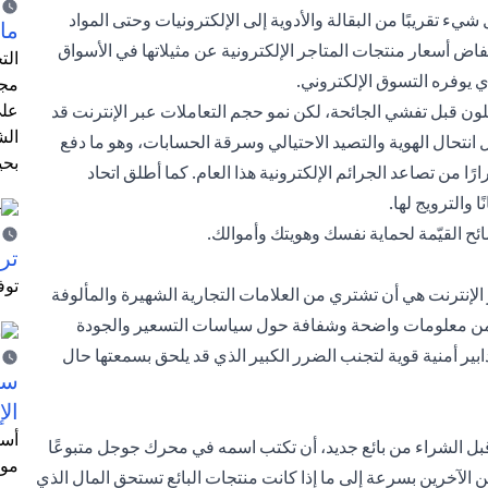
شيء تقريبًا من البقالة والأدوية إلى الإلكترونيات وحتى المواد
ما 
فاض أسعار منتجات المتاجر الإلكترونية عن مثيلاتها في الأسواق
الت
 يوفره التسوق الإلكتروني.
مجر
على
لون قبل تفشي الجائحة، لكن نمو حجم التعاملات عبر الإنترنت قد
الش
ثل انتحال الهوية والتصيد الاحتيالي وسرقة الحسابات، وهو ما دفع
بحي
ا من تصاعد الجرائم الإلكترونية هذا العام. كما أطلق اتحاد
 والترويج لها.
ح القيّمة لحماية نفسك وهويتك وأموالك.
ترش
توف
الإنترنت هي أن تشتري من العلامات التجارية الشهيرة والمألوفة
فره من معلومات واضحة وشفافة حول سياسات التسعير والجودة
ابير أمنية قوية لتجنب الضرر الكبير الذي قد يلحق بسمعتها حال
سيت
الإ
أسل
ك قبل الشراء من بائع جديد، أن تكتب اسمه في محرك جوجل متبوعًا
موظ
ن الآخرين بسرعة إلى ما إذا كانت منتجات البائع تستحق المال الذي