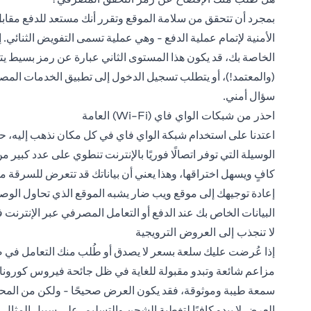
بمجرد أن تتحقق من سلامة الموقع وتقرر أنك مستعد للدفع مقاب
الأمنية لإتمام عملية الدفع - وهي عملية تسمى التفويض الثنائي.
الخاصة بك، قد يكون هذا المستوى الثاني عبارة عن رمز بسيط ي
(والمعتمد!)، أو يتطلب تسجيل الدخول إلى تطبيق الخدمات المصر
سؤال أمني.
احذر من شبكات الواي فاي (Wi-Fi) العامة
اعتدنا على استخدام شبكة الواي فاي في كل مكان نذهب إليه، حت
الوسيلة التي توفر اتصالًا فوريًا بالإنترنت تنطوي على عدد كبير
كافٍ ويسهل اختراقها، وهذا يعني أن بياناتك قد تتعرض للسرقة من
إعادة توجيهك إلى موقع ويب ضار يشبه الموقع الذي تحاول الوصول 
البيانات الخاص بك عند الدفع أو التعامل المصرفي عبر الإنترنت ف
لا تنجذب إلى العروض الترويجية
إذا عُرضت عليك سلعة بسعر لا يصدق أو طُلب منك التعامل في ص
مزاعم شائعة وتبدو مقبولة للغاية في ظل جائحة فيروس كورونا – 
سمعة طيبة وموثوقة، فقد يكون العرض صحيحًا - ولكن من المح
العرض لا يبدو كافيًا لتغطية الشحن والتسليم، على سبيل المثال،