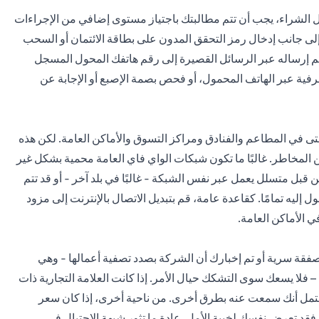
ل الشراء، يجب أن تتم مطالبتك باجتياز مستوى إضافي من الإجراءات
 إلى جانب إدخال رمز التحقق المدون على بطاقة الائتمان أو السحب
تم إرساله عبر الرسائل القصيرة إلى رقم هاتفك المحول المسجل
فية عبر الهاتف المحمول، أو فحص بصمة الإصبع أو الإجابة عن
ى في المطاعم والفنادق ومراكز التسوق والأماكن العامة. لكن هذه
 من المخاطر. غالبًا ما تكون شبكات الواي فاي العامة محمية بشكل غير
 قبل متسلل يعمل عبر نفس الشبكة - غالبًا في بلد آخر - أو قد تتم
إليه تمامًا. كقاعدة عامة، قم بتبديل الاتصال بالإنترنت إلى مزود
ي الأماكن العامة.
فقة سرية أو تم إخبارك أن الشركة بصدد تصفية أعمالها - وهي
فلا يسعك سوى التشكك حيال الأمر. إذا كانت العلامة التجارية ذات
تمل أنك سمعت عنه بطرق أخرى. من ناحية أخرى، إذا كان سعر
 فقد تعرض نفسك لخيبة الأمل. عادة ما تثور شبهة الاحتيال في