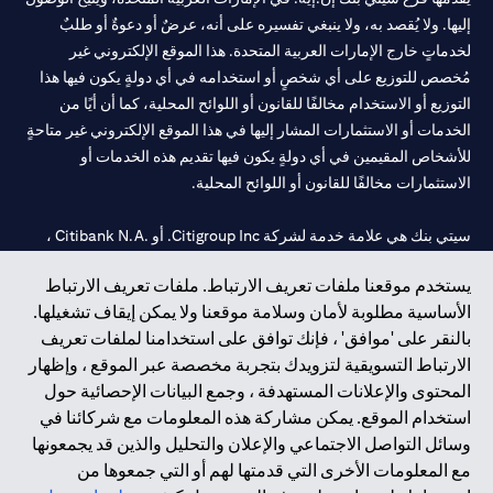
إليها. ولا يُقصد به، ولا ينبغي تفسيره على أنه، عرضٌ أو دعوةٌ أو طلبٌ
لخدماتٍ خارج الإمارات العربية المتحدة. هذا الموقع الإلكتروني غير
مُخصص للتوزيع على أي شخصٍ أو استخدامه في أي دولةٍ يكون فيها هذا
التوزيع أو الاستخدام مخالفًا للقانون أو اللوائح المحلية، كما أن أيًا من
الخدمات أو الاستثمارات المشار إليها في هذا الموقع الإلكتروني غير متاحةٍ
للأشخاص المقيمين في أي دولةٍ يكون فيها تقديم هذه الخدمات أو
الاستثمارات مخالفًا للقانون أو اللوائح المحلية.
سيتي بنك هي علامة خدمة لشركة Citigroup Inc. أو .Citibank N.A ،
مستخدمة ومسجلة في جميع أنحاء العالم.
يستخدم موقعنا ملفات تعريف الارتباط. ملفات تعريف الارتباط
الأساسية مطلوبة لأمان وسلامة موقعنا ولا يمكن إيقاف تشغيلها.
سيتي بنك إن. إيه. الإمارات مسجل لدى مصرف الإمارات المركزي تحت
بالنقر على 'موافق' ، فإنك توافق على استخدامنا لملفات تعريف
أرقام التراخيص 202563 لفرع الوصل في دبي، 531989 لفرع مول
الارتباط التسويقية لتزويدك بتجربة مخصصة عبر الموقع ، وإظهار
الإمارات في دبي، و
CN-1002019
لفرع أبوظبي. هاتف: 4000 311 04.
المحتوى والإعلانات المستهدفة ، وجمع البيانات الإحصائية حول
فرع سيتي بنك إن إيه - الإمارات العربية المتحدة مرخص من مصرف
استخدام الموقع. يمكن مشاركة هذه المعلومات مع شركائنا في
الإمارات العربية المتحدة المركزي كفرع لبنك أجنبي.
وسائل التواصل الاجتماعي والإعلان والتحليل والذين قد يجمعونها
سيتي بنك إن إيه الإمارات العربية المتحدة مرخص من هيئة الأوراق المالية
مع المعلومات الأخرى التي قدمتها لهم أو التي جمعوها من
والسلع في الإمارات العربية المتحدة ("SCA") للقيام بالنشاط المالي لـ أ)