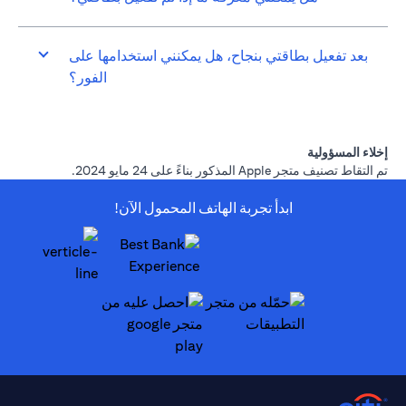
بعد تفعيل بطاقتي بنجاح، هل يمكنني استخدامها على
الفور؟
إخلاء المسؤولية
تم التقاط تصنيف متجر Apple المذكور بناءً على 24 مايو 2024.
ابدأ تجربة الهاتف المحمول الآن!
(opens in a new tab)
(opens in a new tab)