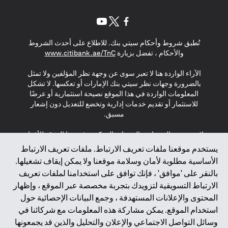
(opens in a new tab)
(opens in a new tab)
(opens in a new tab)
تُطبق شروط وأحكام سيتي بنك. للاطلاع على أحدث الشروط
(opens in a new tab)
والأحكام ، تفضل بزيارة
www.citibank.ae/TnC
الآراء الواردة هنا لا تعبر سوى عن وجهة نظر المؤلفين ولا تمثل
بالضرورة وجهات نظر سيتي بنك الإمارات أو تعكسها. لا تشكل
المعلومات الواردة في هذا الموقع نصيحة استثمارية أو عرضًا
للاستثمار أو تقديم خدمات إدارية وتخضع للتعديل دون إشعار
مسبق.
لا يتم تقديم المنتجات والخدمات المذكورة في هذا الموقع للأفراد
المقيمين في الاتحاد الأوروبي أو المنطقة الاقتصادية الأوروبية أو
يستخدم موقعنا ملفات تعريف الارتباط. ملفات تعريف الارتباط
سويسرا أو غيرنسي أو جيرسي أو موناكو أو سان مارينو أو
الأساسية مطلوبة لأمان وسلامة موقعنا ولا يمكن إيقاف تشغيلها.
الفاتيكان أو جزيرة مان أو المملكة المتحدة أو خصوصية البيانات
بالنقر على 'موافق' ، فإنك توافق على استخدامنا لملفات تعريف
(لائحة حماية البيانات العامة \ قانون حماية البيانات الشخصية
الارتباط التسويقية لتزويدك بتجربة مخصصة عبر الموقع ، وإظهار
العامة \ قانون خصوصية نيوزيلندا). المحتوى الموجود في هذه
الصفحة ليس ولا ينبغي تفسيره على أنه عرض أو دعوة أو دعوة
المحتوى والإعلانات المستهدفة ، وجمع البيانات الإحصائية حول
لشراء أو بيع أي من المنتجات والخدمات المذكورة هنا لمثل هؤلاء
استخدام الموقع. يمكن مشاركة هذه المعلومات مع شركائنا في
الأفراد.
وسائل التواصل الاجتماعي والإعلان والتحليل والذين قد يجمعونها