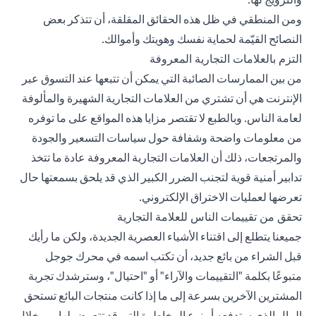
ومن المنطقي في ظل هذه الحقائق المقلقة، أن تتذكر بعض
النصائح القيّمة لحماية نفسك وهويتك وأموالك.
التزم بالعلامات التجارية المعروفة
من بين الممارسات الصائبة التي يمكن أن تتبعها عند التسوق عبر
الإنترنت هي أن تشتري من العلامات التجارية الشهيرة والمألوفة
لعامة الناس. وبالطبع لا تقتصر مزايا هذه المواقع على ما توفره
من معلومات واضحة وشفافة حول سياسات التسعير والجودة
والمرتجعات، ذلك أن العلامات التجارية المعروفة عادة ما تتخذ
تدابير أمنية قوية لتجنب الضرر الكبير الذي قد يلحق بسمعتها حال
تعرضها لعمليات الاختراق الإلكتروني.
تحقق من تقييمات الناس للعلامة التجارية
جميعنا يتطلع إلى اقتناء الأشياء العصرية الجديدة، ولكن ما رأيك
قبل الشراء من بائع جديد، أن تكتب اسمه في محرك جوجل
متبوعًا بكلمة "التقييمات والآراء" أو "احتيال"، وسترشدك تجربة
المشترين الآخرين بسرعة إلى ما إذا كانت منتجات البائع تستحق
المال الذي ستدفعه أو نوع المخاطرة التي قد تتعرض لها من خلال