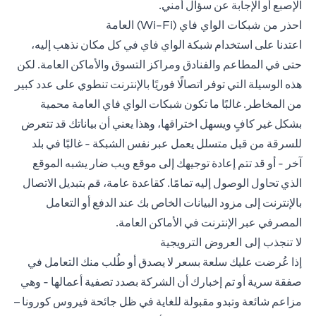
الإصبع أو الإجابة عن سؤال أمني.
احذر من شبكات الواي فاي (Wi-Fi) العامة
اعتدنا على استخدام شبكة الواي فاي في كل مكان نذهب إليه،
حتى في المطاعم والفنادق ومراكز التسوق والأماكن العامة. لكن
هذه الوسيلة التي توفر اتصالًا فوريًا بالإنترنت تنطوي على عدد كبير
من المخاطر. غالبًا ما تكون شبكات الواي فاي العامة محمية
بشكل غير كافٍ ويسهل اختراقها، وهذا يعني أن بياناتك قد تتعرض
للسرقة من قبل متسلل يعمل عبر نفس الشبكة - غالبًا في بلد
آخر - أو قد تتم إعادة توجيهك إلى موقع ويب ضار يشبه الموقع
الذي تحاول الوصول إليه تمامًا. كقاعدة عامة، قم بتبديل الاتصال
بالإنترنت إلى مزود البيانات الخاص بك عند الدفع أو التعامل
المصرفي عبر الإنترنت في الأماكن العامة.
لا تنجذب إلى العروض الترويجية
إذا عُرضت عليك سلعة بسعر لا يصدق أو طُلب منك التعامل في
صفقة سرية أو تم إخبارك أن الشركة بصدد تصفية أعمالها - وهي
مزاعم شائعة وتبدو مقبولة للغاية في ظل جائحة فيروس كورونا –