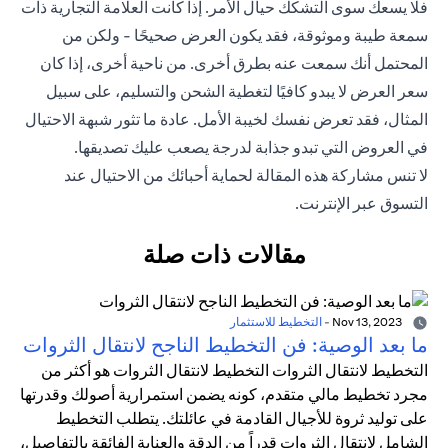
فلا يسعك سوى التشكك حيال الأمر. إذا كانت العلامة التجارية ذات
سمعة طيبة وموثوقة، فقد يكون العرض صحيحًا - ولكن من
المحتمل أنك سمعت عنه بطرق أخرى. من ناحية أخرى، إذا كان
سعر العرض لا يبدو كافيًا لتغطية الشحن والتسليم، على سبيل
المثال، فقد تعرض نفسك لخيبة الأمل. عادة ما تثور شبهة الاحتيال
في العروض التي تبدو جذابة لدرجة يصعب عليك تصديقها.
لا تنس مشاركة هذه المقالة لحماية أحبائك من الاحتيال عند
التسوق عبر الإنترنت.
مقالات ذات صلة
Nov 13, 2023
-
التخطيط للاستثمار
ما بعد الوصية: فن التخطيط الناجح لانتقال الثروات
التخطيط لانتقال الثروات التخطيط لانتقال الثروات هو أكثر من
مجرد تخطيط مالي متقدم، كونه يضمن استمرارية أصولك وقدرتها
على توليد ثروة للأجيال القادمة في عائلتك. يتطلب التخطيط
الشامل لانتقال الثروات قدراً من الدقة والعناية الفائقة بالتفاصيل،