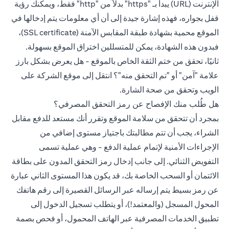
الإنترنت (URL) يبدأ بـ "https" بدلاً من "http" فقط، ويمكنك رؤية
قفل بجواره، فهذه إشارة جيدة إلى أن أي معلومات يتم إدخالها في
الموقع محمية بشهادة طبقة المقابس الآمنة (SSL certificate)،
فبدون هذه الشهادة، يمكن للمتسللين اختراق الموقع بسهولة.
ثانيًا، تحقق من ختم الثقة الخاص بالموقع - هل يعرض بشكل بارز
علامة "آمن" أو "تم التحقق منه"؟ انتقل إلى موقع الشركة على
الويب وتحقق من صحة الشارة.
هل طُلب منك الإفصاح عن رمز التحقق المصرفي؟
بمجرد أن تتحقق من سلامة الموقع وتقرر أنك مستعد للدفع مقابل
الشراء، يجب أن تتم مطالبتك باجتياز مستوى إضافي من
الإجراءات الأمنية لإتمام عملية الدفع - وهي عملية تسمى
التفويض الثنائي. إلى جانب إدخال رمز التحقق المدون على بطاقة
الائتمان أو السحب الخاصة بك، قد يكون هذا المستوى الثاني عبارة
عن رمز بسيط يتم إرساله عبر الرسائل القصيرة إلى رقم هاتفك
المحول المسجل (والمعتمد!)، أو يتطلب تسجيل الدخول إلى
تطبيق الخدمات المصرفية عبر الهاتف المحمول، أو فحص بصمة