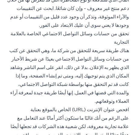
دعم منتج غير معروف - وإن كان شائعًا. ابحث عن التقييمات
والآراء الموثوقة، وتذكر أن وجود عدد قليل من التقييمات أو عدم
وجودها لا يعني سوى أن عليك الابتعاد على الفور.
تحقق من حسابات وسائل التواصل الاجتماعي الخاصة بالعلامة
التجارية
هناك طريقة سريعة للتحقق من شركة ما، وهي التحقق عن كثب
من حسابات وسائل التواصل الاجتماعي بعيدًا عن شريط الأخبار
الذي يظهر به الإعلان. بدلا عن ذلك، انقر على اسم الناشر وشاهد
المكان الذي يتم توجيهك إليه، ومتى تم إنشاء الصفحة، وما إذا
كانت قد تم التحقق منها بواسطة شبكة التواصل الاجتماعي،
والمدة التي قضتها في العمل. إنها أيضًا طريقة جيدة لمعرفة آراء
العملاء وتوقعاتهم.
افحص عنوان الإنترنت (URL) الخاص بالموقع بعناية
على الرغم من أنك غالبًا ما ستكون أكثر أمانًا عند التعامل مع
علامة تجارية معروفة، لكن شعبية هذه الشركات قد تجعلها أيضًا
هدفًا جذابًا للمتسللين عبر الإنترنت، الذين يصممون مواقع ويب