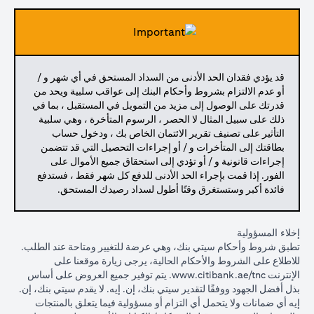
قد يؤدي فقدان الحد الأدنى من السداد المستحق في أي شهر و /
أو عدم الالتزام بشروط وأحكام البنك إلى عواقب سلبية ويحد من
قدرتك على الوصول إلى مزيد من التمويل في المستقبل ، بما في
ذلك على سبيل المثال لا الحصر ، الرسوم المتأخرة ، وهي سلبية
التأثير على تصنيف تقرير الائتمان الخاص بك ، ودخول حساب
بطاقتك إلى المتأخرات و / أو إجراءات التحصيل التي قد تتضمن
إجراءات قانونية و / أو تؤدي إلى استحقاق جميع الأموال على
الفور. إذا قمت بإجراء الحد الأدنى للدفع كل شهر فقط ، فستدفع
فائدة أكبر وستستغرق وقتًا أطول لسداد رصيدك المستحق.
إخلاء المسؤولية
تطبق شروط وأحكام سيتي بنك، وهي عرضة للتغيير ومتاحة عند الطلب.
للاطلاع على الشروط والأحكام الحالية، يرجى زيارة موقعنا على
(opens in a new tab)
الإنترنت
www.citibank.ae/tnc
. يتم توفير جميع العروض على أساس
بذل أفضل الجهود ووفقًا لتقدير سيتي بنك، إن. إيه. لا يقدم سيتي بنك، إن.
إيه أي ضمانات ولا يتحمل أي التزام أو مسؤولية فيما يتعلق بالمنتجات