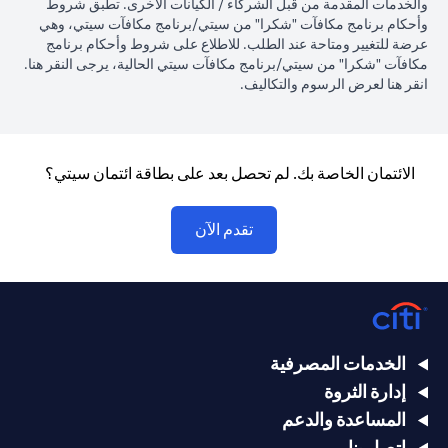
والخدمات المقدمة من قبل الشركاء / الكيانات الأخرى. تطبق شروط
وأحكام برنامج مكافآت "شكرا" من سيتي/برنامج مكافآت سيتي، وهي
عرضة للتغيير ومتاحة عند الطلب. للاطلاع على شروط وأحكام برنامج
(opens in a new tab)
مكافآت "شكرا" من سيتي/برنامج مكافآت سيتي الحالية، يرجى النقر
هنا
.
(opens in a new tab)
انقر
هنا لعرض الرسوم والتكاليف.
الائتمان الخاصة بك. لم تحصل بعد على بطاقة ائتمان سيتي؟
(opens in a new tab)
تقدم الآن
الخدمات المصرفية
إدارة الثروة
المساعدة والدعم
اتصل بنا