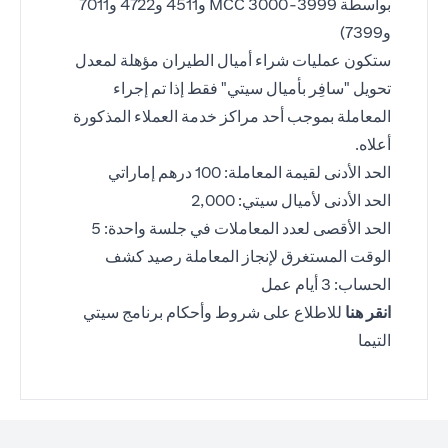
بواسطة MCC 3000-3999 و4511 و4722 و7011
و7399)
ستكون عمليات شراء أميال الطيران مؤهلة لمعدل
تحويل "سافِر بأميال سيتي" فقط إذا تم إجراء
المعاملة بموجب أحد مراكز خدمة العملاء المذكورة
أعلاه.
الحد الأدنى لقيمة المعاملة: 100 درهم إماراتي
الحد الأدنى لأميال سيتي: 2,000
الحد الأقصى لعدد المعاملات في جلسة واحدة: 5
الوقت المستغرق لإنجاز المعاملة رصيد كشف
الحساب: 3 أيام عمل
(opens in a new tab)
انقر هنا
للاطلاع على شروط وأحكام برنامج سيتي
التيما