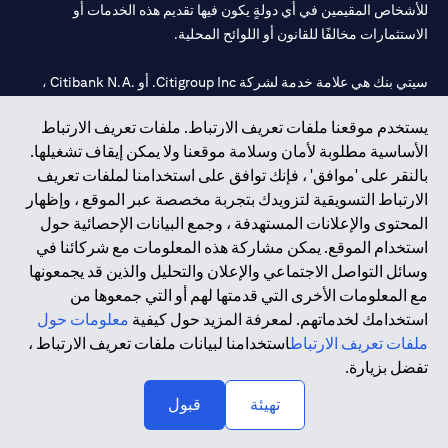
للأشخاص المقيمين في أي دولةٍ يكون فيها تقديم هذه الخدمات أو
الاستثمارات مخالفًا للقانون أو اللوائح المحلية.
سيتي بنك هي علامة خدمة لشركة Citigroup Inc. أو .Citibank N.A ،
مستخدمة ومسجلة في جميع أنحاء العالم.
يستخدم موقعنا ملفات تعريف الارتباط. ملفات تعريف الارتباط
الأساسية مطلوبة لأمان وسلامة موقعنا ولا يمكن إيقاف تشغيلها.
سيتي بنك إن. إيه. الإمارات مسجل لدى مصرف الإمارات المركزي تحت
بالنقر على 'موافق' ، فإنك توافق على استخدامنا لملفات تعريف
أرقام التراخيص 202563 لفرع الوصل في دبي، 531989 لفرع مول
الارتباط التسويقية لتزويدك بتجربة مخصصة عبر الموقع ، وإظهار
الإمارات في دبي، و
CN-1002019
لفرع أبوظبي. هاتف: 4000 311 04.
المحتوى والإعلانات المستهدفة ، وجمع البيانات الإحصائية حول
فرع سيتي بنك إن إيه - الإمارات العربية المتحدة مرخص من مصرف
استخدام الموقع. يمكن مشاركة هذه المعلومات مع شركائنا في
الإمارات العربية المتحدة المركزي كفرع لبنك أجنبي.
وسائل التواصل الاجتماعي والإعلان والتحليل والذين قد يجمعونها
سيتي بنك إن إيه الإمارات العربية المتحدة مرخص من هيئة الأوراق المالية
مع المعلومات الأخرى التي قدمتها لهم أو التي جمعوها من
والسلع في الإمارات العربية المتحدة ("SCA") للقيام بالنشاط المالي لـ أ)
استخدامك لخدماتهم. لمعرفة المزيد حول كيفية
معلومات حول
الاستشارات المالية والتعريف والترويج بموجب ترخيص رقم
ملفات تعريف الارتباط
استخدامنا لبيانات ملفات تعريف الارتباط ،
20200000097 ب) وسيط تداول في الأسواق الدولية بموجب ترخيص
تفضل بزيارة.
رقم 20200000198 ج) إدارة المحافظ بموجب ترخيص رقم
20200000240 د) الحفظ بموجب ترخيص رقم 602003.
تهيئة
قبول
حقوق الطبع والنشر محفوظة ©2026 سيتي جروب انك.