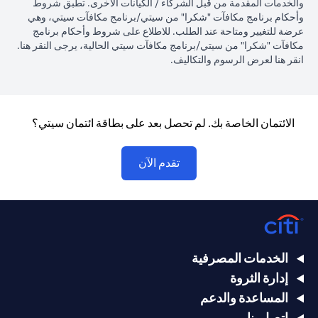
والخدمات المقدمة من قبل الشركاء / الكيانات الأخرى. تطبق شروط
وأحكام برنامج مكافآت "شكرا" من سيتي/برنامج مكافآت سيتي، وهي
عرضة للتغيير ومتاحة عند الطلب. للاطلاع على شروط وأحكام برنامج
w tab
مكافآت "شكرا" من سيتي/برنامج مكافآت سيتي الحالية، يرجى النقر
هنا
.
opens in a new tab
انقر
هنا لعرض الرسوم والتكاليف.
الائتمان الخاصة بك. لم تحصل بعد على بطاقة ائتمان سيتي؟
opens in a new tab
تقدم الآن
الخدمات المصرفية
إدارة الثروة
المساعدة والدعم
اتصل بنا