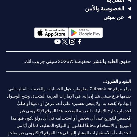
الخصوصية والأمن
عن سيتي
opens in a new tab
opens in a new tab
opens in a new tab
opens in a new tab
opens in a new tab
opens in a new tab
حقوق الطبع والنشر محفوظة ©2026 سيتي جروب انك.
البنود و الظروف
يوفر موقع Citibank.ae معلوماتٍ حول الحسابات والخدمات المالية التي
يقدمها فرع سيتي بنك إن.إيه. في الإمارات العربية المتحدة، ويتيح الوصول
إليها. ولا يُقصد به، ولا ينبغي تفسيره على أنه، عرضٌ أو دعوةٌ أو طلبٌ
لخدماتٍ خارج الإمارات العربية المتحدة. هذا الموقع الإلكتروني غير
مُخصص للتوزيع على أي شخصٍ أو استخدامه في أي دولةٍ يكون فيها هذا
التوزيع أو الاستخدام مخالفًا للقانون أو اللوائح المحلية، كما أن أيًا من
الخدمات أو الاستثمارات المشار إليها في هذا الموقع الإلكتروني غير متاحةٍ