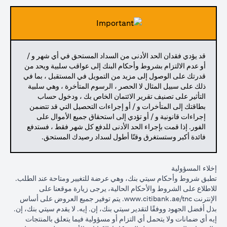
قد يؤدي فقدان الحد الأدنى من السداد المستحق في أي شهر و /
أو عدم الالتزام بشروط وأحكام البنك إلى عواقب سلبية ويحد من
قدرتك على الوصول إلى مزيد من التمويل في المستقبل ، بما في
ذلك على سبيل المثال لا الحصر ، الرسوم المتأخرة ، وهي سلبية
التأثير على تصنيف تقرير الائتمان الخاص بك ، ودخول حساب
بطاقتك إلى المتأخرات و / أو إجراءات التحصيل التي قد تتضمن
إجراءات قانونية و / أو تؤدي إلى استحقاق جميع الأموال على
الفور. إذا قمت بإجراء الحد الأدنى للدفع كل شهر فقط ، فستدفع
فائدة أكبر وستستغرق وقتًا أطول لسداد رصيدك المستحق.
إخلاء المسؤولية
تطبق شروط وأحكام سيتي بنك، وهي عرضة للتغيير ومتاحة عند الطلب.
للاطلاع على الشروط والأحكام الحالية، يرجى زيارة موقعنا على
opens in a new tab
الإنترنت
www.citibank.ae/tnc
. يتم توفير جميع العروض على أساس
بذل أفضل الجهود ووفقًا لتقدير سيتي بنك، إن. إيه. لا يقدم سيتي بنك، إن.
إيه أي ضمانات ولا يتحمل أي التزام أو مسؤولية فيما يتعلق بالمنتجات