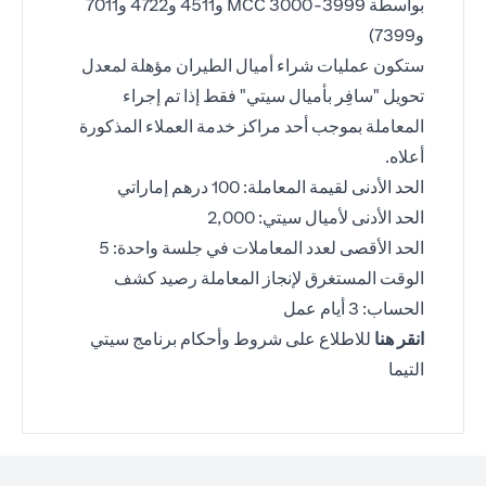
بواسطة MCC 3000-3999 و4511 و4722 و7011
و7399)
ستكون عمليات شراء أميال الطيران مؤهلة لمعدل
تحويل "سافِر بأميال سيتي" فقط إذا تم إجراء
المعاملة بموجب أحد مراكز خدمة العملاء المذكورة
أعلاه.
الحد الأدنى لقيمة المعاملة: 100 درهم إماراتي
الحد الأدنى لأميال سيتي: 2,000
الحد الأقصى لعدد المعاملات في جلسة واحدة: 5
الوقت المستغرق لإنجاز المعاملة رصيد كشف
الحساب: 3 أيام عمل
opens in a new tab
انقر هنا
للاطلاع على شروط وأحكام برنامج سيتي
التيما