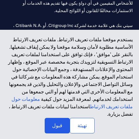
للأشخاص المقيمين في أي دولةٍ يكون فيها تقديم هذه الخدمات أو
الاستثمارات مخالفًا للقانون أو اللوائح المحلية.
سيتي بنك هي علامة خدمة لشركة Citigroup Inc. أو .Citibank N.A ،
مستخدمة ومسجلة في جميع أنحاء العالم.
يستخدم موقعنا ملفات تعريف الارتباط. ملفات تعريف الارتباط
الأساسية مطلوبة لأمان وسلامة موقعنا ولا يمكن إيقاف تشغيلها.
سيتي بنك إن. إيه. الإمارات مسجل لدى مصرف الإمارات المركزي تحت
بالنقر على 'موافق' ، فإنك توافق على استخدامنا لملفات تعريف
أرقام التراخيص 202563 لفرع الوصل في دبي، 531989 لفرع مول
الارتباط التسويقية لتزويدك بتجربة مخصصة عبر الموقع ، وإظهار
الإمارات في دبي، و CN-1002019 لفرع أبوظبي. هاتف: 4000 311 04.
المحتوى والإعلانات المستهدفة ، وجمع البيانات الإحصائية حول
فرع سيتي بنك إن إيه - الإمارات العربية المتحدة مرخص من مصرف
استخدام الموقع. يمكن مشاركة هذه المعلومات مع شركائنا في
الإمارات العربية المتحدة المركزي كفرع لبنك أجنبي.
وسائل التواصل الاجتماعي والإعلان والتحليل والذين قد يجمعونها
سيتي بنك إن إيه الإمارات العربية المتحدة مرخص من هيئة الأوراق المالية
مع المعلومات الأخرى التي قدمتها لهم أو التي جمعوها من
والسلع في الإمارات العربية المتحدة ("SCA") للقيام بالنشاط المالي لـ أ)
استخدامك لخدماتهم. لمعرفة المزيد حول كيفية
معلومات حول
الاستشارات المالية والتعريف والترويج بموجب ترخيص رقم
ملفات تعريف الارتباط
استخدامنا لبيانات ملفات تعريف الارتباط ،
20200000097 ب) وسيط تداول في الأسواق الدولية بموجب ترخيص
تفضل بزيارة.
رقم 20200000198 ج) إدارة المحافظ بموجب ترخيص رقم
20200000240 د) الحفظ بموجب ترخيص رقم 602003.
تهيئة
قبول
حقوق الطبع والنشر محفوظة ©2026 سيتي جروب انك.