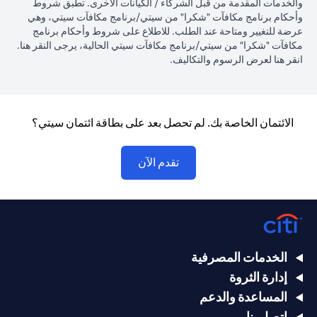
والخدمات المقدمة من قبل الشركاء / الكيانات الأخرى. تطبق شروط
وأحكام برنامج مكافآت "شكرا" من سيتي/برنامج مكافآت سيتي، وهي
عرضة للتغيير ومتاحة عند الطلب. للاطلاع على شروط وأحكام برنامج
(opens in a new tab)
مكافآت "شكرا" من سيتي/برنامج مكافآت سيتي الحالية، يرجى النقر
هنا
.
(opens in a new tab)
انقر
هنا لعرض الرسوم والتكاليف.
الائتمان الخاصة بك. لم تحصل بعد على بطاقة ائتمان سيتي؟
(opens in a new tab)
تقدم الآن
الخدمات المصرفية
إدارة الثروة
المساعدة والدعم
اتصل بنا