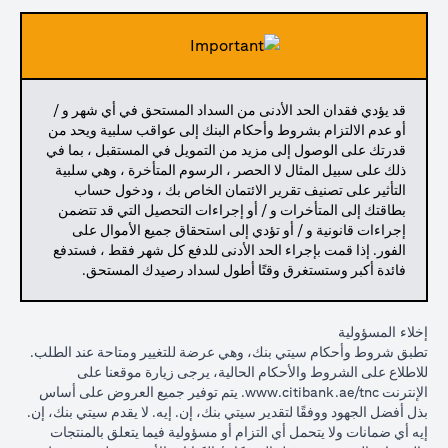
قد يؤدي فقدان الحد الأدنى من السداد المستحق في أي شهر و /
أو عدم الالتزام بشروط وأحكام البنك إلى عواقب سلبية ويحد من
قدرتك على الوصول إلى مزيد من التمويل في المستقبل ، بما في
ذلك على سبيل المثال لا الحصر ، الرسوم المتأخرة ، وهي سلبية
التأثير على تصنيف تقرير الائتمان الخاص بك ، ودخول حساب
بطاقتك إلى المتأخرات و / أو إجراءات التحصيل التي قد تتضمن
إجراءات قانونية و / أو تؤدي إلى استحقاق جميع الأموال على
الفور. إذا قمت بإجراء الحد الأدنى للدفع كل شهر فقط ، فستدفع
فائدة أكبر وستستغرق وقتًا أطول لسداد رصيدك المستحق.
إخلاء المسؤولية
تطبق شروط وأحكام سيتي بنك، وهي عرضة للتغيير ومتاحة عند الطلب.
للاطلاع على الشروط والأحكام الحالية، يرجى زيارة موقعنا على
(opens in a new tab)
الإنترنت
www.citibank.ae/tnc
. يتم توفير جميع العروض على أساس
بذل أفضل الجهود ووفقًا لتقدير سيتي بنك، إن. إيه. لا يقدم سيتي بنك، إن.
إيه أي ضمانات ولا يتحمل أي التزام أو مسؤولية فيما يتعلق بالمنتجات