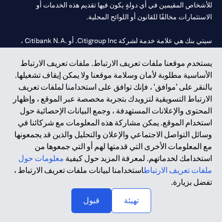
للأشخاص المقيمين في أي دولةٍ يكون فيها تقديم هذه الخدمات أو
الاستثمارات مخالفًا للقانون أو اللوائح المحلية.
سيتي بنك هي علامة خدمة لشركة Citigroup Inc. أو .Citibank N.A ،
مستخدمة ومسجلة في جميع أنحاء العالم.
يستخدم موقعنا ملفات تعريف الارتباط. ملفات تعريف الارتباط
الأساسية مطلوبة لأمان وسلامة موقعنا ولا يمكن إيقاف تشغيلها.
سيتي بنك إن. إيه. الإمارات مسجل لدى مصرف الإمارات المركزي تحت
بالنقر على 'موافق' ، فإنك توافق على استخدامنا لملفات تعريف
أرقام التراخيص 202563 لفرع الوصل في دبي، 531989 لفرع مول
الارتباط التسويقية لتزويدك بتجربة مخصصة عبر الموقع ، وإظهار
الإمارات في دبي، و
CN-1002019
لفرع أبوظبي. هاتف: 4000 311 04.
المحتوى والإعلانات المستهدفة ، وجمع البيانات الإحصائية حول
فرع سيتي بنك إن إيه - الإمارات العربية المتحدة مرخص من مصرف
استخدام الموقع. يمكن مشاركة هذه المعلومات مع شركائنا في
الإمارات العربية المتحدة المركزي كفرع لبنك أجنبي.
وسائل التواصل الاجتماعي والإعلان والتحليل والذين قد يجمعونها
سيتي بنك إن إيه الإمارات العربية المتحدة مرخص من هيئة الأوراق المالية
مع المعلومات الأخرى التي قدمتها لهم أو التي جمعوها من
والسلع في الإمارات العربية المتحدة ("SCA") للقيام بالنشاط المالي لـ أ)
استخدامك لخدماتهم. لمعرفة المزيد حول كيفية
معلومات حول
الاستشارات المالية والتعريف والترويج بموجب ترخيص رقم
ملفات تعريف الارتباط
استخدامنا لبيانات ملفات تعريف الارتباط ،
20200000097 ب) وسيط تداول في الأسواق الدولية بموجب ترخيص
تفضل بزيارة.
رقم 20200000198 ج) إدارة المحافظ بموجب ترخيص رقم
20200000240 د) الحفظ بموجب ترخيص رقم 602003.
تهيئة
قبول
حقوق الطبع والنشر محفوظة ©2026 سيتي جروب انك.