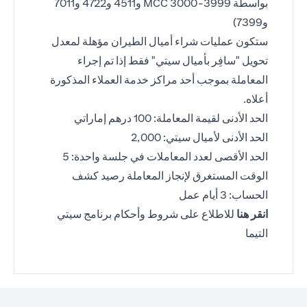
بواسطة MCC 3000-3999 و4511 و4722 و7011
و7399)
ستكون عمليات شراء أميال الطيران مؤهلة لمعدل
تحويل "سافِر بأميال سيتي" فقط إذا تم إجراء
المعاملة بموجب أحد مراكز خدمة العملاء المذكورة
أعلاه.
الحد الأدنى لقيمة المعاملة: 100 درهم إماراتي
الحد الأدنى لأميال سيتي: 2,000
الحد الأقصى لعدد المعاملات في جلسة واحدة: 5
الوقت المستغرق لإنجاز المعاملة رصيد كشف
الحساب: 3 أيام عمل
(opens in a new tab)
انقر هنا
للاطلاع على شروط وأحكام برنامج سيتي
التيما