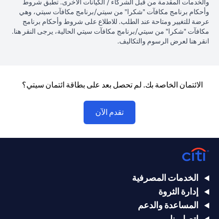
والخدمات المقدمة من قبل الشركاء / الكيانات الأخرى. تطبق شروط
وأحكام برنامج مكافآت "شكرا" من سيتي/برنامج مكافآت سيتي، وهي
عرضة للتغيير ومتاحة عند الطلب. للاطلاع على شروط وأحكام برنامج
(opens in a new tab)
مكافآت "شكرا" من سيتي/برنامج مكافآت سيتي الحالية، يرجى النقر
هنا
.
(opens in a new tab)
انقر
هنا لعرض الرسوم والتكاليف.
الائتمان الخاصة بك. لم تحصل بعد على بطاقة ائتمان سيتي؟
(opens in a new tab)
تقدم الآن
الخدمات المصرفية
إدارة الثروة
المساعدة والدعم
اتصل بنا