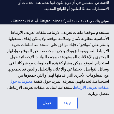
للأشخاص المقيمين في أي دولةٍ يكون فيها تقديم هذه الخدمات أو
الاستثمارات مخالفًا للقانون أو اللوائح المحلية.
سيتي بنك هي علامة خدمة لشركة Citigroup Inc. أو .Citibank N.A ،
مستخدمة ومسجلة في جميع أنحاء العالم.
يستخدم موقعنا ملفات تعريف الارتباط. ملفات تعريف الارتباط
الأساسية مطلوبة لأمان وسلامة موقعنا ولا يمكن إيقاف تشغيلها.
سيتي بنك إن. إيه. الإمارات مسجل لدى مصرف الإمارات المركزي تحت
بالنقر على 'موافق' ، فإنك توافق على استخدامنا لملفات تعريف
أرقام التراخيص 202563 لفرع الوصل في دبي، 531989 لفرع مول
الارتباط التسويقية لتزويدك بتجربة مخصصة عبر الموقع ، وإظهار
الإمارات في دبي، و
CN-1002019
لفرع أبوظبي. هاتف: 4000 311 04.
المحتوى والإعلانات المستهدفة ، وجمع البيانات الإحصائية حول
فرع سيتي بنك إن إيه - الإمارات العربية المتحدة مرخص من مصرف
استخدام الموقع. يمكن مشاركة هذه المعلومات مع شركائنا في
الإمارات العربية المتحدة المركزي كفرع لبنك أجنبي.
وسائل التواصل الاجتماعي والإعلان والتحليل والذين قد يجمعونها
سيتي بنك إن إيه الإمارات العربية المتحدة مرخص من هيئة الأوراق المالية
مع المعلومات الأخرى التي قدمتها لهم أو التي جمعوها من
والسلع في الإمارات العربية المتحدة ("SCA") للقيام بالنشاط المالي لـ أ)
استخدامك لخدماتهم. لمعرفة المزيد حول كيفية
معلومات حول
الاستشارات المالية والتعريف والترويج بموجب ترخيص رقم
ملفات تعريف الارتباط
استخدامنا لبيانات ملفات تعريف الارتباط ،
20200000097 ب) وسيط تداول في الأسواق الدولية بموجب ترخيص
تفضل بزيارة.
رقم 20200000198 ج) إدارة المحافظ بموجب ترخيص رقم
20200000240 د) الحفظ بموجب ترخيص رقم 602003.
تهيئة
قبول
حقوق الطبع والنشر محفوظة ©2026 سيتي جروب انك.