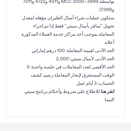
بواسطة MCC 3000-3999 و4511 و4722 و7011
و7399)
ستكون عمليات شراء أميال الطيران مؤهلة لمعدل
تحويل "سافِر بأميال سيتي" فقط إذا تم إجراء
المعاملة بموجب أحد مراكز خدمة العملاء المذكورة
أعلاه.
الحد الأدنى لقيمة المعاملة: 100 درهم إماراتي
الحد الأدنى لأميال سيتي: 2,000
الحد الأقصى لعدد المعاملات في جلسة واحدة: 5
الوقت المستغرق لإنجاز المعاملة رصيد كشف
الحساب: 3 أيام عمل
(opens in a new tab)
انقر هنا
للاطلاع على شروط وأحكام برنامج سيتي
التيما