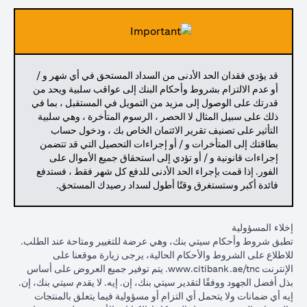
قد يؤدي فقدان الحد الأدنى من السداد المستحق في أي شهر و /
أو عدم الالتزام بشروط وأحكام البنك إلى عواقب سلبية ويحد من
قدرتك على الوصول إلى مزيد من التمويل في المستقبل ، بما في
ذلك على سبيل المثال لا الحصر ، الرسوم المتأخرة ، وهي سلبية
التأثير على تصنيف تقرير الائتمان الخاص بك ، ودخول حساب
بطاقتك إلى المتأخرات و / أو إجراءات التحصيل التي قد تتضمن
إجراءات قانونية و / أو تؤدي إلى استحقاق جميع الأموال على
الفور. إذا قمت بإجراء الحد الأدنى للدفع كل شهر فقط ، فستدفع
فائدة أكبر وستستغرق وقتًا أطول لسداد رصيدك المستحق.
إخلاء المسؤولية
تطبق شروط وأحكام سيتي بنك، وهي عرضة للتغيير ومتاحة عند الطلب.
للاطلاع على الشروط والأحكام الحالية، يرجى زيارة موقعنا على
(opens in a new tab)
الإنترنت
www.citibank.ae/tnc
. يتم توفير جميع العروض على أساس
بذل أفضل الجهود ووفقًا لتقدير سيتي بنك، إن. إيه. لا يقدم سيتي بنك، إن.
إيه أي ضمانات ولا يتحمل أي التزام أو مسؤولية فيما يتعلق بالمنتجات