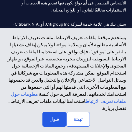
للأشخاص المقيمين في أي دولةٍ يكون فيها تقديم هذه الخدمات أو
الاستثمارات مخالفًا للقانون أو اللوائح المحلية.
سيتي بنك هي علامة خدمة لشركة Citigroup Inc. أو .Citibank N.A ،
مستخدمة ومسجلة في جميع أنحاء العالم.
يستخدم موقعنا ملفات تعريف الارتباط. ملفات تعريف الارتباط
الأساسية مطلوبة لأمان وسلامة موقعنا ولا يمكن إيقاف تشغيلها.
سيتي بنك إن. إيه. الإمارات مسجل لدى مصرف الإمارات المركزي تحت
بالنقر على 'موافق' ، فإنك توافق على استخدامنا لملفات تعريف
أرقام التراخيص 202563 لفرع الوصل في دبي، 531989 لفرع مول
الارتباط التسويقية لتزويدك بتجربة مخصصة عبر الموقع ، وإظهار
الإمارات في دبي، و
CN-1002019
لفرع أبوظبي. هاتف: 4000 311 04.
المحتوى والإعلانات المستهدفة ، وجمع البيانات الإحصائية حول
فرع سيتي بنك إن إيه - الإمارات العربية المتحدة مرخص من مصرف
استخدام الموقع. يمكن مشاركة هذه المعلومات مع شركائنا في
الإمارات العربية المتحدة المركزي كفرع لبنك أجنبي.
وسائل التواصل الاجتماعي والإعلان والتحليل والذين قد يجمعونها
سيتي بنك إن إيه الإمارات العربية المتحدة مرخص من هيئة الأوراق المالية
مع المعلومات الأخرى التي قدمتها لهم أو التي جمعوها من
والسلع في الإمارات العربية المتحدة ("SCA") للقيام بالنشاط المالي لـ أ)
استخدامك لخدماتهم. لمعرفة المزيد حول كيفية
معلومات حول
الاستشارات المالية والتعريف والترويج بموجب ترخيص رقم
ملفات تعريف الارتباط
استخدامنا لبيانات ملفات تعريف الارتباط ،
20200000097 ب) وسيط تداول في الأسواق الدولية بموجب ترخيص
تفضل بزيارة.
رقم 20200000198 ج) إدارة المحافظ بموجب ترخيص رقم
20200000240 د) الحفظ بموجب ترخيص رقم 602003.
تهيئة
قبول
حقوق الطبع والنشر محفوظة ©2026 سيتي جروب انك.