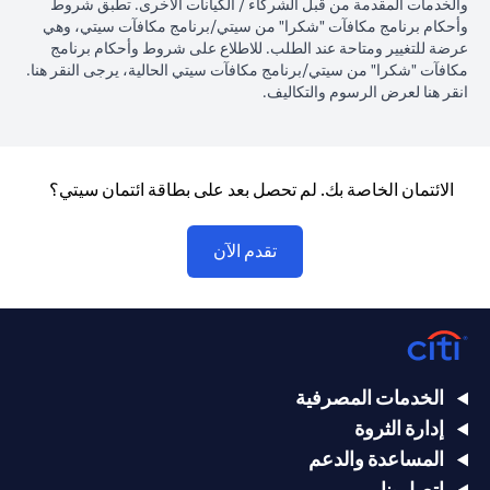
والخدمات المقدمة من قبل الشركاء / الكيانات الأخرى. تطبق شروط
وأحكام برنامج مكافآت "شكرا" من سيتي/برنامج مكافآت سيتي، وهي
عرضة للتغيير ومتاحة عند الطلب. للاطلاع على شروط وأحكام برنامج
(opens in a new tab)
مكافآت "شكرا" من سيتي/برنامج مكافآت سيتي الحالية، يرجى النقر
هنا
.
(opens in a new tab)
انقر
هنا لعرض الرسوم والتكاليف.
الائتمان الخاصة بك. لم تحصل بعد على بطاقة ائتمان سيتي؟
(opens in a new tab)
تقدم الآن
الخدمات المصرفية
إدارة الثروة
المساعدة والدعم
اتصل بنا