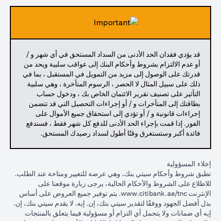
قد يؤدي فقدان الحد الأدنى من السداد المستحق في أي شهر و /
أو عدم الالتزام بشروط وأحكام البنك إلى عواقب سلبية ويحد من
قدرتك على الوصول إلى مزيد من التمويل في المستقبل ، بما في
ذلك على سبيل المثال لا الحصر ، الرسوم المتأخرة ، وهي سلبية
التأثير على تصنيف تقرير الائتمان الخاص بك ، ودخول حساب
بطاقتك إلى المتأخرات و / أو إجراءات التحصيل التي قد تتضمن
إجراءات قانونية و / أو تؤدي إلى استحقاق جميع الأموال على
الفور. إذا قمت بإجراء الحد الأدنى للدفع كل شهر فقط ، فستدفع
فائدة أكبر وستستغرق وقتًا أطول لسداد رصيدك المستحق.
إخلاء المسؤولية
تطبق شروط وأحكام سيتي بنك، وهي عرضة للتغيير ومتاحة عند الطلب.
للاطلاع على الشروط والأحكام الحالية، يرجى زيارة موقعنا على
(opens in a new tab)
الإنترنت
www.citibank.ae/tnc
. يتم توفير جميع العروض على أساس
بذل أفضل الجهود ووفقًا لتقدير سيتي بنك، إن. إيه. لا يقدم سيتي بنك، إن.
إيه أي ضمانات ولا يتحمل أي التزام أو مسؤولية فيما يتعلق بالمنتجات