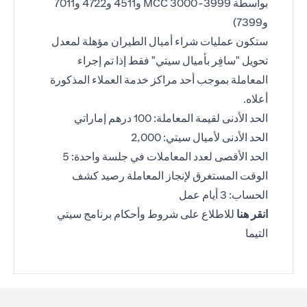
بواسطة MCC 3000-3999 و4511 و4722 و7011
و7399)
ستكون عمليات شراء أميال الطيران مؤهلة لمعدل
تحويل "سافِر بأميال سيتي" فقط إذا تم إجراء
المعاملة بموجب أحد مراكز خدمة العملاء المذكورة
أعلاه.
الحد الأدنى لقيمة المعاملة: 100 درهم إماراتي
الحد الأدنى لأميال سيتي: 2,000
الحد الأقصى لعدد المعاملات في جلسة واحدة: 5
الوقت المستغرق لإنجاز المعاملة رصيد كشف
الحساب: 3 أيام عمل
(opens in a new tab)
انقر هنا
للاطلاع على شروط وأحكام برنامج سيتي
التيما