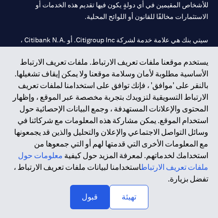
للأشخاص المقيمين في أي دولةٍ يكون فيها تقديم هذه الخدمات أو
الاستثمارات مخالفًا للقانون أو اللوائح المحلية.
سيتي بنك هي علامة خدمة لشركة Citigroup Inc. أو .Citibank N.A ،
مستخدمة ومسجلة في جميع أنحاء العالم.
يستخدم موقعنا ملفات تعريف الارتباط. ملفات تعريف الارتباط
الأساسية مطلوبة لأمان وسلامة موقعنا ولا يمكن إيقاف تشغيلها.
سيتي بنك إن. إيه. الإمارات مسجل لدى مصرف الإمارات المركزي تحت
بالنقر على 'موافق' ، فإنك توافق على استخدامنا لملفات تعريف
أرقام التراخيص 202563 لفرع الوصل في دبي، 531989 لفرع مول
الارتباط التسويقية لتزويدك بتجربة مخصصة عبر الموقع ، وإظهار
الإمارات في دبي، و
CN-1002019
لفرع أبوظبي. هاتف: 4000 311 04.
المحتوى والإعلانات المستهدفة ، وجمع البيانات الإحصائية حول
فرع سيتي بنك إن إيه - الإمارات العربية المتحدة مرخص من مصرف
استخدام الموقع. يمكن مشاركة هذه المعلومات مع شركائنا في
الإمارات العربية المتحدة المركزي كفرع لبنك أجنبي.
وسائل التواصل الاجتماعي والإعلان والتحليل والذين قد يجمعونها
سيتي بنك إن إيه الإمارات العربية المتحدة مرخص من هيئة الأوراق المالية
مع المعلومات الأخرى التي قدمتها لهم أو التي جمعوها من
والسلع في الإمارات العربية المتحدة ("SCA") للقيام بالنشاط المالي لـ أ)
استخدامك لخدماتهم. لمعرفة المزيد حول كيفية
معلومات حول
الاستشارات المالية والتعريف والترويج بموجب ترخيص رقم
ملفات تعريف الارتباط
استخدامنا لبيانات ملفات تعريف الارتباط ،
20200000097 ب) وسيط تداول في الأسواق الدولية بموجب ترخيص
تفضل بزيارة.
رقم 20200000198 ج) إدارة المحافظ بموجب ترخيص رقم
20200000240 د) الحفظ بموجب ترخيص رقم 602003.
تهيئة
قبول
حقوق الطبع والنشر محفوظة ©2026 سيتي جروب انك.