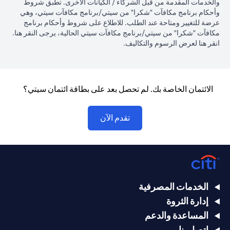
والخدمات المقدمة من قبل الشركاء / الكيانات الأخرى. تطبق شروط
وأحكام برنامج مكافآت "شكرا" من سيتي/برنامج مكافآت سيتي، وهي
عرضة للتغيير ومتاحة عند الطلب. للاطلاع على شروط وأحكام برنامج
(opens in a new tab)
مكافآت "شكرا" من سيتي/برنامج مكافآت سيتي الحالية، يرجى النقر
هنا
.
(opens in a new tab)
انقر
هنا لعرض الرسوم والتكاليف.
الائتمان الخاصة بك. لم تحصل بعد على بطاقة ائتمان سيتي؟
(opens in a new tab)
تقدم الآن
الخدمات المصرفية
إدارة الثروة
المساعدة والدعم
اتصل بنا