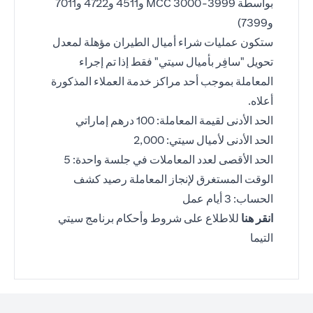
بواسطة MCC 3000-3999 و4511 و4722 و7011
و7399)
ستكون عمليات شراء أميال الطيران مؤهلة لمعدل
تحويل "سافِر بأميال سيتي" فقط إذا تم إجراء
المعاملة بموجب أحد مراكز خدمة العملاء المذكورة
أعلاه.
الحد الأدنى لقيمة المعاملة: 100 درهم إماراتي
الحد الأدنى لأميال سيتي: 2,000
الحد الأقصى لعدد المعاملات في جلسة واحدة: 5
الوقت المستغرق لإنجاز المعاملة رصيد كشف
الحساب: 3 أيام عمل
(opens in a new tab)
انقر هنا
للاطلاع على شروط وأحكام برنامج سيتي
التيما