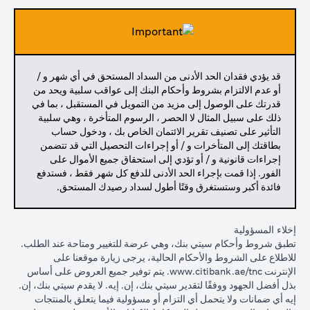
قد يؤدي فقدان الحد الأدنى من السداد المستحق في أي شهر و /
أو عدم الالتزام بشروط وأحكام البنك إلى عواقب سلبية ويحد من
قدرتك على الوصول إلى مزيد من التمويل في المستقبل ، بما في
ذلك على سبيل المثال لا الحصر ، الرسوم المتأخرة ، وهي سلبية
التأثير على تصنيف تقرير الائتمان الخاص بك ، ودخول حساب
بطاقتك إلى المتأخرات و / أو إجراءات التحصيل التي قد تتضمن
إجراءات قانونية و / أو تؤدي إلى استحقاق جميع الأموال على
الفور. إذا قمت بإجراء الحد الأدنى للدفع كل شهر فقط ، فستدفع
فائدة أكبر وستستغرق وقتًا أطول لسداد رصيدك المستحق.
إخلاء المسؤولية
تطبق شروط وأحكام سيتي بنك، وهي عرضة للتغيير ومتاحة عند الطلب.
للاطلاع على الشروط والأحكام الحالية، يرجى زيارة موقعنا على
(opens in a new tab)
الإنترنت
www.citibank.ae/tnc
. يتم توفير جميع العروض على أساس
بذل أفضل الجهود ووفقًا لتقدير سيتي بنك، إن. إيه. لا يقدم سيتي بنك، إن.
إيه أي ضمانات ولا يتحمل أي التزام أو مسؤولية فيما يتعلق بالمنتجات