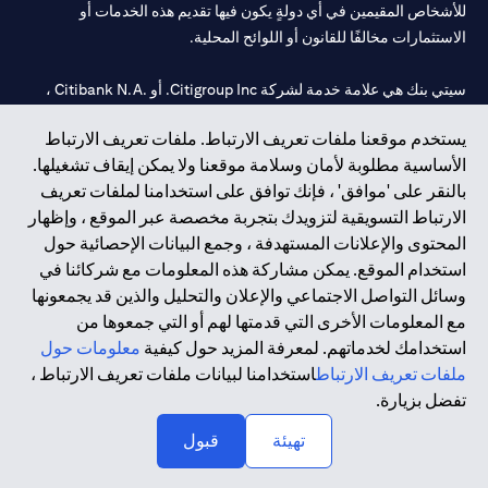
للأشخاص المقيمين في أي دولةٍ يكون فيها تقديم هذه الخدمات أو
الاستثمارات مخالفًا للقانون أو اللوائح المحلية.
سيتي بنك هي علامة خدمة لشركة Citigroup Inc. أو .Citibank N.A ،
مستخدمة ومسجلة في جميع أنحاء العالم.
يستخدم موقعنا ملفات تعريف الارتباط. ملفات تعريف الارتباط
الأساسية مطلوبة لأمان وسلامة موقعنا ولا يمكن إيقاف تشغيلها.
سيتي بنك إن. إيه. الإمارات مسجل لدى مصرف الإمارات المركزي تحت
بالنقر على 'موافق' ، فإنك توافق على استخدامنا لملفات تعريف
أرقام التراخيص 202563 لفرع الوصل في دبي، 531989 لفرع مول
الارتباط التسويقية لتزويدك بتجربة مخصصة عبر الموقع ، وإظهار
الإمارات في دبي، و
CN-1002019
لفرع أبوظبي. هاتف: 4000 311 04.
المحتوى والإعلانات المستهدفة ، وجمع البيانات الإحصائية حول
فرع سيتي بنك إن إيه - الإمارات العربية المتحدة مرخص من مصرف
استخدام الموقع. يمكن مشاركة هذه المعلومات مع شركائنا في
الإمارات العربية المتحدة المركزي كفرع لبنك أجنبي.
وسائل التواصل الاجتماعي والإعلان والتحليل والذين قد يجمعونها
سيتي بنك إن إيه الإمارات العربية المتحدة مرخص من هيئة الأوراق المالية
مع المعلومات الأخرى التي قدمتها لهم أو التي جمعوها من
والسلع في الإمارات العربية المتحدة ("SCA") للقيام بالنشاط المالي لـ أ)
استخدامك لخدماتهم. لمعرفة المزيد حول كيفية
معلومات حول
الاستشارات المالية والتعريف والترويج بموجب ترخيص رقم
ملفات تعريف الارتباط
استخدامنا لبيانات ملفات تعريف الارتباط ،
20200000097 ب) وسيط تداول في الأسواق الدولية بموجب ترخيص
تفضل بزيارة.
رقم 20200000198 ج) إدارة المحافظ بموجب ترخيص رقم
20200000240 د) الحفظ بموجب ترخيص رقم 602003.
تهيئة
قبول
حقوق الطبع والنشر محفوظة ©2026 سيتي جروب انك.