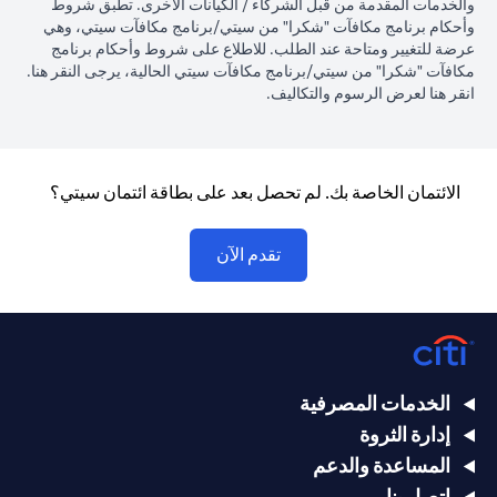
والخدمات المقدمة من قبل الشركاء / الكيانات الأخرى. تطبق شروط
وأحكام برنامج مكافآت "شكرا" من سيتي/برنامج مكافآت سيتي، وهي
عرضة للتغيير ومتاحة عند الطلب. للاطلاع على شروط وأحكام برنامج
(opens in a new tab)
مكافآت "شكرا" من سيتي/برنامج مكافآت سيتي الحالية، يرجى النقر
هنا
.
(opens in a new tab)
انقر
هنا لعرض الرسوم والتكاليف.
الائتمان الخاصة بك. لم تحصل بعد على بطاقة ائتمان سيتي؟
(opens in a new tab)
تقدم الآن
الخدمات المصرفية
إدارة الثروة
المساعدة والدعم
اتصل بنا