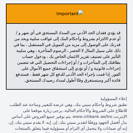
قد يؤدي فقدان الحد الأدنى من السداد المستحق في أي شهر و /
أو عدم الالتزام بشروط وأحكام البنك إلى عواقب سلبية ويحد من
قدرتك على الوصول إلى مزيد من التمويل في المستقبل ، بما في
ذلك على سبيل المثال لا الحصر ، الرسوم المتأخرة ، وهي سلبية
التأثير على تصنيف تقرير الائتمان الخاص بك ، ودخول حساب
بطاقتك إلى المتأخرات و / أو إجراءات التحصيل التي قد تتضمن
إجراءات قانونية و / أو تؤدي إلى استحقاق جميع الأموال على
الفور. إذا قمت بإجراء الحد الأدنى للدفع كل شهر فقط ، فستدفع
فائدة أكبر وستستغرق وقتًا أطول لسداد رصيدك المستحق.
إخلاء المسؤولية
تطبق شروط وأحكام سيتي بنك، وهي عرضة للتغيير ومتاحة عند الطلب.
للاطلاع على الشروط والأحكام الحالية، يرجى زيارة موقعنا على
(opens in a new tab)
الإنترنت
www.citibank.ae/tnc
. يتم توفير جميع العروض على أساس
بذل أفضل الجهود ووفقًا لتقدير سيتي بنك، إن. إيه. لا يقدم سيتي بنك، إن.
إيه أي ضمانات ولا يتحمل أي التزام أو مسؤولية فيما يتعلق بالمنتجات