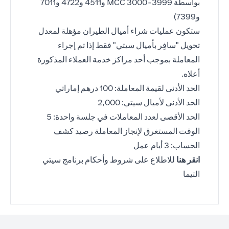
بواسطة MCC 3000-3999 و4511 و4722 و7011
و7399)
ستكون عمليات شراء أميال الطيران مؤهلة لمعدل
تحويل "سافِر بأميال سيتي" فقط إذا تم إجراء
المعاملة بموجب أحد مراكز خدمة العملاء المذكورة
أعلاه.
الحد الأدنى لقيمة المعاملة: 100 درهم إماراتي
الحد الأدنى لأميال سيتي: 2,000
الحد الأقصى لعدد المعاملات في جلسة واحدة: 5
الوقت المستغرق لإنجاز المعاملة رصيد كشف
الحساب: 3 أيام عمل
(opens in a new tab)
انقر هنا
للاطلاع على شروط وأحكام برنامج سيتي
التيما