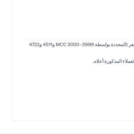
معدّل تحويل أميال برنامج "سافِر بأميال سيتي" ينطبق على نفقات شركات الطيران، والإقامة المرتبطة والجولات/رسوم وكالات السفر (المحددة بواسطة MCC 3000-3999 و4511 و4722
ملاء المذكورة أعلاه.