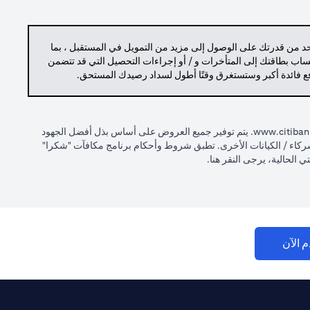
حد من قدرتك على الوصول إلى مزيد من التمويل في المستقبل ، بما
حساب بطاقتك إلى المتأخرات و / أو إجراءات التحصيل التي قد تتضمن
دفع فائدة أكبر وستستغرق وقتًا أطول لسداد رصيدك المستحق.
opens in a new tab
www.citiban
. يتم توفير جميع العروض على أساس بذل أفضل الجهود
 الشركاء / الكيانات الأخرى. تطبق شروط وأحكام برنامج مكافآت "شكرا"
opens in a new tab
 الحالية، يرجى النقر
هنا
.
opens in a new tab
م الآن