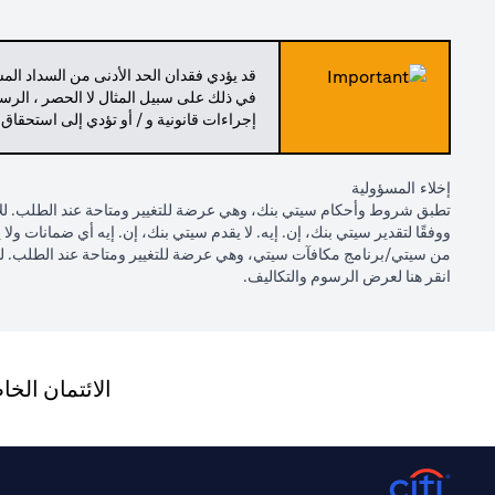
قد يؤدي فقدان الحد الأدنى من السداد ال
في ذلك على سبيل المثال لا الحصر ، الرسو
إجراءات قانونية و / أو تؤدي إلى استحقاق
إخلاء المسؤولية
تطبق شروط وأحكام سيتي بنك، وهي عرضة للتغيير ومتاحة عند الطلب. للاط
ووفقًا لتقدير سيتي بنك، إن. إيه. لا يقدم سيتي بنك، إن. إيه أي ضمانات 
من سيتي/برنامج مكافآت سيتي، وهي عرضة للتغيير ومتاحة عند الطلب. ل
opens in a new tab
انقر
هنا لعرض الرسوم والتكاليف.
الائتمان الخ