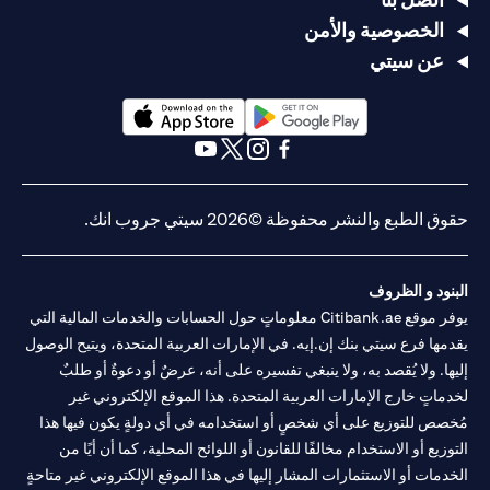
الخصوصية والأمن
عن سيتي
opens in a new tab
opens in a new tab
opens in a new tab
opens in a new tab
opens in a new tab
opens in a new tab
حقوق الطبع والنشر محفوظة ©2026 سيتي جروب انك.
البنود و الظروف
يوفر موقع Citibank.ae معلوماتٍ حول الحسابات والخدمات المالية التي
يقدمها فرع سيتي بنك إن.إيه. في الإمارات العربية المتحدة، ويتيح الوصول
إليها. ولا يُقصد به، ولا ينبغي تفسيره على أنه، عرضٌ أو دعوةٌ أو طلبٌ
لخدماتٍ خارج الإمارات العربية المتحدة. هذا الموقع الإلكتروني غير
مُخصص للتوزيع على أي شخصٍ أو استخدامه في أي دولةٍ يكون فيها هذا
التوزيع أو الاستخدام مخالفًا للقانون أو اللوائح المحلية، كما أن أيًا من
الخدمات أو الاستثمارات المشار إليها في هذا الموقع الإلكتروني غير متاحةٍ