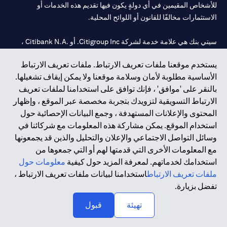
للأشخاص المقيمين في أي دولةٍ يكون فيها تقديم هذه الخدمات أو
الاستثمارات مخالفًا للقانون أو اللوائح المحلية.
سيتي بنك هي علامة خدمة لشركة Citigroup Inc. أو .Citibank N.A ،
مستخدمة ومسجلة في جميع أنحاء العالم.
يستخدم موقعنا ملفات تعريف الارتباط. ملفات تعريف الارتباط
الأساسية مطلوبة لأمان وسلامة موقعنا ولا يمكن إيقاف تشغيلها.
سيتي بنك إن. إيه. الإمارات مسجل لدى مصرف الإمارات المركزي تحت
بالنقر على 'موافق' ، فإنك توافق على استخدامنا لملفات تعريف
أرقام التراخيص 202563 لفرع الوصل في دبي، 531989 لفرع مول
الارتباط التسويقية لتزويدك بتجربة مخصصة عبر الموقع ، وإظهار
الإمارات في دبي، و CN-1002019 لفرع أبوظبي. هاتف: 4000 311 04.
المحتوى والإعلانات المستهدفة ، وجمع البيانات الإحصائية حول
فرع سيتي بنك إن إيه - الإمارات العربية المتحدة مرخص من مصرف
استخدام الموقع. يمكن مشاركة هذه المعلومات مع شركائنا في
الإمارات العربية المتحدة المركزي كفرع لبنك أجنبي.
وسائل التواصل الاجتماعي والإعلان والتحليل والذين قد يجمعونها
سيتي بنك إن إيه الإمارات العربية المتحدة مرخص من هيئة الأوراق المالية
مع المعلومات الأخرى التي قدمتها لهم أو التي جمعوها من
والسلع في الإمارات العربية المتحدة ("SCA") للقيام بالنشاط المالي لـ أ)
استخدامك لخدماتهم. لمعرفة المزيد حول كيفية
معلومات حول
الاستشارات المالية والتعريف والترويج بموجب ترخيص رقم
ملفات تعريف الارتباط
استخدامنا لبيانات ملفات تعريف الارتباط ،
20200000097 ب) وسيط تداول في الأسواق الدولية بموجب ترخيص
تفضل بزيارة.
رقم 20200000198 ج) إدارة المحافظ بموجب ترخيص رقم
20200000240 د) الحفظ بموجب ترخيص رقم 602003.
تهيئة
قبول
حقوق الطبع والنشر محفوظة ©2026 سيتي جروب انك.