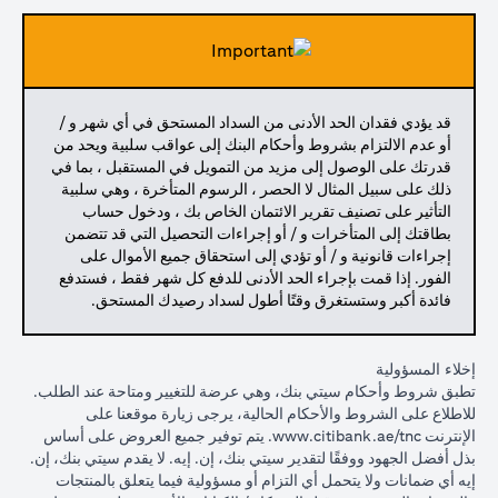
قد يؤدي فقدان الحد الأدنى من السداد المستحق في أي شهر و /
أو عدم الالتزام بشروط وأحكام البنك إلى عواقب سلبية ويحد من
قدرتك على الوصول إلى مزيد من التمويل في المستقبل ، بما في
ذلك على سبيل المثال لا الحصر ، الرسوم المتأخرة ، وهي سلبية
التأثير على تصنيف تقرير الائتمان الخاص بك ، ودخول حساب
بطاقتك إلى المتأخرات و / أو إجراءات التحصيل التي قد تتضمن
إجراءات قانونية و / أو تؤدي إلى استحقاق جميع الأموال على
الفور. إذا قمت بإجراء الحد الأدنى للدفع كل شهر فقط ، فستدفع
فائدة أكبر وستستغرق وقتًا أطول لسداد رصيدك المستحق.
إخلاء المسؤولية
تطبق شروط وأحكام سيتي بنك، وهي عرضة للتغيير ومتاحة عند الطلب.
للاطلاع على الشروط والأحكام الحالية، يرجى زيارة موقعنا على
opens in a new tab
الإنترنت
www.citibank.ae/tnc
. يتم توفير جميع العروض على أساس
بذل أفضل الجهود ووفقًا لتقدير سيتي بنك، إن. إيه. لا يقدم سيتي بنك، إن.
إيه أي ضمانات ولا يتحمل أي التزام أو مسؤولية فيما يتعلق بالمنتجات