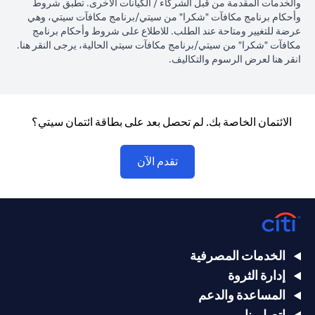
والخدمات المقدمة من قبل الشركاء / الكيانات الأخرى. تطبق شروط
وأحكام برنامج مكافآت "شكرا" من سيتي/برنامج مكافآت سيتي، وهي
عرضة للتغيير ومتاحة عند الطلب. للاطلاع على شروط وأحكام برنامج
w tab
مكافآت "شكرا" من سيتي/برنامج مكافآت سيتي الحالية، يرجى النقر
هنا
.
opens in a new tab
انقر
هنا لعرض الرسوم والتكاليف.
الائتمان الخاصة بك. لم تحصل بعد على بطاقة ائتمان سيتي؟
opens in a new tab
تقدم الآن
الخدمات المصرفية
إدارة الثروة
المساعدة والدعم
اتصل بنا