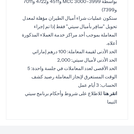
بواسطة MCC 3000-3999 و4511 و4722 و7011
و7399)
ستكون عمليات شراء أميال الطيران مؤهلة لمعدل
تحويل "سافِر بأميال سيتي" فقط إذا تم إجراء
المعاملة بموجب أحد مراكز خدمة العملاء المذكورة
أعلاه.
الحد الأدنى لقيمة المعاملة: 100 درهم إماراتي
الحد الأدنى لأميال سيتي: 2,000
الحد الأقصى لعدد المعاملات في جلسة واحدة: 5
الوقت المستغرق لإنجاز المعاملة رصيد كشف
الحساب: 3 أيام عمل
opens in a new tab
انقر هنا
للاطلاع على شروط وأحكام برنامج سيتي
التيما