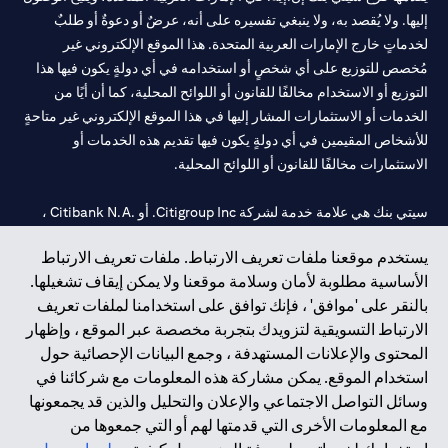
إليها. ولا يُقصد به، ولا ينبغي تفسيره على أنه، عرضٌ أو دعوةٌ أو طلبٌ
لخدماتٍ خارج الإمارات العربية المتحدة. هذا الموقع الإلكتروني غير
مُخصص للتوزيع على أي شخصٍ أو استخدامه في أي دولةٍ يكون فيها هذا
التوزيع أو الاستخدام مخالفًا للقانون أو اللوائح المحلية، كما أن أيًا من
الخدمات أو الاستثمارات المشار إليها في هذا الموقع الإلكتروني غير متاحةٍ
للأشخاص المقيمين في أي دولةٍ يكون فيها تقديم هذه الخدمات أو
الاستثمارات مخالفًا للقانون أو اللوائح المحلية.
سيتي بنك هي علامة خدمة لشركة Citigroup Inc. أو .Citibank N.A ،
مستخدمة ومسجلة في جميع أنحاء العالم.
يستخدم موقعنا ملفات تعريف الارتباط. ملفات تعريف الارتباط
الأساسية مطلوبة لأمان وسلامة موقعنا ولا يمكن إيقاف تشغيلها.
سيتي بنك إن. إيه. الإمارات مسجل لدى مصرف الإمارات المركزي تحت
بالنقر على 'موافق' ، فإنك توافق على استخدامنا لملفات تعريف
أرقام التراخيص 202563 لفرع الوصل في دبي، 531989 لفرع مول
الارتباط التسويقية لتزويدك بتجربة مخصصة عبر الموقع ، وإظهار
الإمارات في دبي، و CN-1002019 لفرع أبوظبي. هاتف: 4000 311 04.
المحتوى والإعلانات المستهدفة ، وجمع البيانات الإحصائية حول
فرع سيتي بنك إن إيه - الإمارات العربية المتحدة مرخص من مصرف
استخدام الموقع. يمكن مشاركة هذه المعلومات مع شركائنا في
الإمارات العربية المتحدة المركزي كفرع لبنك أجنبي.
وسائل التواصل الاجتماعي والإعلان والتحليل والذين قد يجمعونها
سيتي بنك إن إيه الإمارات العربية المتحدة مرخص من هيئة الأوراق المالية
مع المعلومات الأخرى التي قدمتها لهم أو التي جمعوها من
والسلع في الإمارات العربية المتحدة ("SCA") للقيام بالنشاط المالي لـ أ)