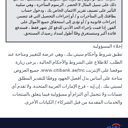
ذلك على سبيل المثال لا الحصر ، الرسوم المتأخرة ، وهي سلبية
التأثير على تصنيف تقرير الائتمان الخاص بك ، ودخول حساب
بطاقتك إلى المتأخرات و / أو إجراءات التحصيل التي قد تتضمن
إجراءات قانونية و / أو تؤدي إلى استحقاق جميع الأموال على
الفور. إذا قمت بإجراء الحد الأدنى للدفع كل شهر فقط ، فستدفع
فائدة أكبر وستستغرق وقتًا أطول لسداد رصيدك المستحق.
إخلاء المسؤولية
تطبق شروط وأحكام سيتي بنك ، وهي عرضة للتغيير ومتاحة عند
الطلب. للاطلاع على الشروط والأحكام الحالية ، يرجى زيارة
موقعنا على الإنترنت
www.citibank.ae/tnc.
جميع العروض
متاحة على أساس بذل أفضل الجهود ووفقًا للتقدير المطلق
لسيتي بنك ، إن إيه - فرع الإمارات العربية المتحدة. ولا تقدم أي
ضمانات ولا تتحمل أي التزام أو مسؤولية فيما يتعلق بالمنتجات
والخدمات المقدمة من قبل الشركاء / الكيانات الأخرى.