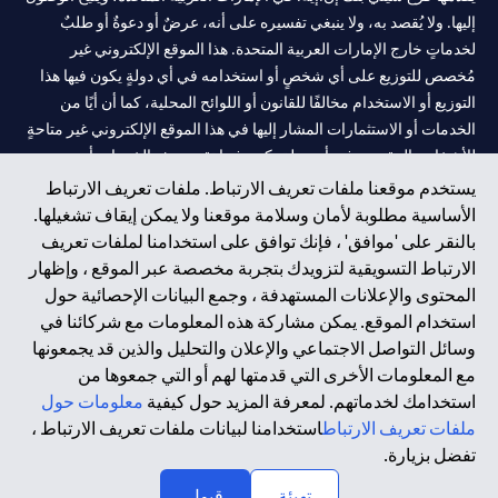
إليها. ولا يُقصد به، ولا ينبغي تفسيره على أنه، عرضٌ أو دعوةٌ أو طلبٌ
لخدماتٍ خارج الإمارات العربية المتحدة. هذا الموقع الإلكتروني غير
مُخصص للتوزيع على أي شخصٍ أو استخدامه في أي دولةٍ يكون فيها هذا
التوزيع أو الاستخدام مخالفًا للقانون أو اللوائح المحلية، كما أن أيًا من
الخدمات أو الاستثمارات المشار إليها في هذا الموقع الإلكتروني غير متاحةٍ
للأشخاص المقيمين في أي دولةٍ يكون فيها تقديم هذه الخدمات أو
الاستثمارات مخالفًا للقانون أو اللوائح المحلية.
يستخدم موقعنا ملفات تعريف الارتباط. ملفات تعريف الارتباط
الأساسية مطلوبة لأمان وسلامة موقعنا ولا يمكن إيقاف تشغيلها.
سيتي بنك هي علامة خدمة لشركة Citigroup Inc. أو .Citibank N.A ،
بالنقر على 'موافق' ، فإنك توافق على استخدامنا لملفات تعريف
مستخدمة ومسجلة في جميع أنحاء العالم.
الارتباط التسويقية لتزويدك بتجربة مخصصة عبر الموقع ، وإظهار
المحتوى والإعلانات المستهدفة ، وجمع البيانات الإحصائية حول
سيتي بنك إن. إيه. الإمارات مسجل لدى مصرف الإمارات المركزي تحت
استخدام الموقع. يمكن مشاركة هذه المعلومات مع شركائنا في
أرقام التراخيص 202563 لفرع الوصل في دبي، 531989 لفرع مول
وسائل التواصل الاجتماعي والإعلان والتحليل والذين قد يجمعونها
الإمارات في دبي، و CN-1002019 لفرع أبوظبي. هاتف: 4000 311 04.
مع المعلومات الأخرى التي قدمتها لهم أو التي جمعوها من
فرع سيتي بنك إن إيه - الإمارات العربية المتحدة مرخص من مصرف
استخدامك لخدماتهم. لمعرفة المزيد حول كيفية
معلومات حول
الإمارات العربية المتحدة المركزي كفرع لبنك أجنبي.
ملفات تعريف الارتباط
استخدامنا لبيانات ملفات تعريف الارتباط ،
سيتي بنك إن إيه الإمارات العربية المتحدة مرخص من هيئة الأوراق المالية
تفضل بزيارة.
والسلع في الإمارات العربية المتحدة ("SCA") للقيام بالنشاط المالي لـ أ)
تهيئة
قبول