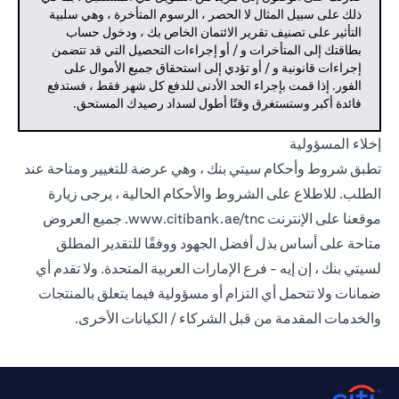
ذلك على سبيل المثال لا الحصر ، الرسوم المتأخرة ، وهي سلبية
التأثير على تصنيف تقرير الائتمان الخاص بك ، ودخول حساب
بطاقتك إلى المتأخرات و / أو إجراءات التحصيل التي قد تتضمن
إجراءات قانونية و / أو تؤدي إلى استحقاق جميع الأموال على
الفور. إذا قمت بإجراء الحد الأدنى للدفع كل شهر فقط ، فستدفع
فائدة أكبر وستستغرق وقتًا أطول لسداد رصيدك المستحق.
إخلاء المسؤولية
تطبق شروط وأحكام سيتي بنك ، وهي عرضة للتغيير ومتاحة عند
الطلب. للاطلاع على الشروط والأحكام الحالية ، يرجى زيارة
موقعنا على الإنترنت
www.citibank.ae/tnc.
جميع العروض
متاحة على أساس بذل أفضل الجهود ووفقًا للتقدير المطلق
لسيتي بنك ، إن إيه - فرع الإمارات العربية المتحدة. ولا تقدم أي
ضمانات ولا تتحمل أي التزام أو مسؤولية فيما يتعلق بالمنتجات
والخدمات المقدمة من قبل الشركاء / الكيانات الأخرى.