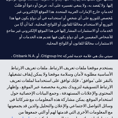
إليها. ولا يُقصد به، ولا ينبغي تفسيره على أنه، عرضٌ أو دعوةٌ أو طلبٌ
لخدماتٍ خارج الإمارات العربية المتحدة. هذا الموقع الإلكتروني غير
مُخصص للتوزيع على أي شخصٍ أو استخدامه في أي دولةٍ يكون فيها هذا
التوزيع أو الاستخدام مخالفًا للقانون أو اللوائح المحلية، كما أن أيًا من
الخدمات أو الاستثمارات المشار إليها في هذا الموقع الإلكتروني غير متاحةٍ
للأشخاص المقيمين في أي دولةٍ يكون فيها تقديم هذه الخدمات أو
الاستثمارات مخالفًا للقانون أو اللوائح المحلية.
سيتي بنك هي علامة خدمة لشركة Citigroup Inc. أو .Citibank N.A ،
مستخدمة ومسجلة في جميع أنحاء العالم.
يستخدم موقعنا ملفات تعريف الارتباط. ملفات تعريف الارتباط
الأساسية مطلوبة لأمان وسلامة موقعنا ولا يمكن إيقاف تشغيلها.
سيتي بنك إن. إيه. الإمارات مسجل لدى مصرف الإمارات المركزي تحت
بالنقر على 'موافق' ، فإنك توافق على استخدامنا لملفات تعريف
أرقام التراخيص 202563 لفرع الوصل في دبي، 531989 لفرع مول
الارتباط التسويقية لتزويدك بتجربة مخصصة عبر الموقع ، وإظهار
الإمارات في دبي، و CN-1002019 لفرع أبوظبي. هاتف: 4000 311 04.
المحتوى والإعلانات المستهدفة ، وجمع البيانات الإحصائية حول
فرع سيتي بنك إن إيه - الإمارات العربية المتحدة مرخص من مصرف
استخدام الموقع. يمكن مشاركة هذه المعلومات مع شركائنا في
الإمارات العربية المتحدة المركزي كفرع لبنك أجنبي.
وسائل التواصل الاجتماعي والإعلان والتحليل والذين قد يجمعونها
سيتي بنك إن إيه الإمارات العربية المتحدة مرخص من هيئة الأوراق المالية
مع المعلومات الأخرى التي قدمتها لهم أو التي جمعوها من
والسلع في الإمارات العربية المتحدة ("SCA") للقيام بالنشاط المالي لـ أ)