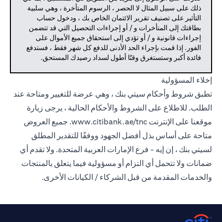
ذلك على سبيل المثال لا الحصر ، الرسوم المتأخرة ، وهي سلبية
التأثير على تصنيف تقرير الائتمان الخاص بك ، ودخول حساب
بطاقتك إلى المتأخرات و / أو إجراءات التحصيل التي قد تتضمن
إجراءات قانونية و / أو تؤدي إلى استحقاق جميع الأموال على
الفور. إذا قمت بإجراء الحد الأدنى للدفع كل شهر فقط ، فستدفع
فائدة أكبر وستستغرق وقتًا أطول لسداد رصيدك المستحق.
إخلاء المسؤولية
تطبق شروط وأحكام سيتي بنك ، وهي عرضة للتغيير ومتاحة عند
الطلب. للاطلاع على الشروط والأحكام الحالية ، يرجى زيارة
موقعنا على الإنترنت
www.citibank.ae/tnc.
جميع العروض
متاحة على أساس بذل أفضل الجهود ووفقًا للتقدير المطلق
لسيتي بنك ، إن إيه - فرع الإمارات العربية المتحدة. ولا تقدم أي
ضمانات ولا تتحمل أي التزام أو مسؤولية فيما يتعلق بالمنتجات
والخدمات المقدمة من قبل الشركاء / الكيانات الأخرى.