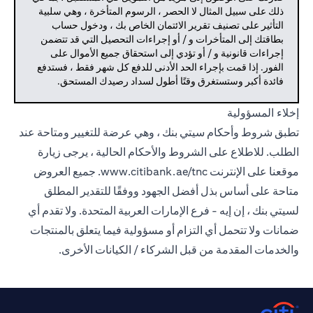
ذلك على سبيل المثال لا الحصر ، الرسوم المتأخرة ، وهي سلبية
التأثير على تصنيف تقرير الائتمان الخاص بك ، ودخول حساب
بطاقتك إلى المتأخرات و / أو إجراءات التحصيل التي قد تتضمن
إجراءات قانونية و / أو تؤدي إلى استحقاق جميع الأموال على
الفور. إذا قمت بإجراء الحد الأدنى للدفع كل شهر فقط ، فستدفع
فائدة أكبر وستستغرق وقتًا أطول لسداد رصيدك المستحق.
إخلاء المسؤولية
تطبق شروط وأحكام سيتي بنك ، وهي عرضة للتغيير ومتاحة عند
الطلب. للاطلاع على الشروط والأحكام الحالية ، يرجى زيارة
موقعنا على الإنترنت
www.citibank.ae/tnc.
جميع العروض
متاحة على أساس بذل أفضل الجهود ووفقًا للتقدير المطلق
لسيتي بنك ، إن إيه - فرع الإمارات العربية المتحدة. ولا تقدم أي
ضمانات ولا تتحمل أي التزام أو مسؤولية فيما يتعلق بالمنتجات
والخدمات المقدمة من قبل الشركاء / الكيانات الأخرى.