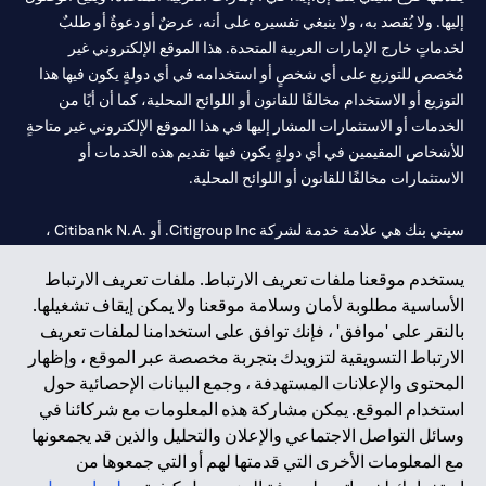
إليها. ولا يُقصد به، ولا ينبغي تفسيره على أنه، عرضٌ أو دعوةٌ أو طلبٌ
لخدماتٍ خارج الإمارات العربية المتحدة. هذا الموقع الإلكتروني غير
مُخصص للتوزيع على أي شخصٍ أو استخدامه في أي دولةٍ يكون فيها هذا
التوزيع أو الاستخدام مخالفًا للقانون أو اللوائح المحلية، كما أن أيًا من
الخدمات أو الاستثمارات المشار إليها في هذا الموقع الإلكتروني غير متاحةٍ
للأشخاص المقيمين في أي دولةٍ يكون فيها تقديم هذه الخدمات أو
الاستثمارات مخالفًا للقانون أو اللوائح المحلية.
سيتي بنك هي علامة خدمة لشركة Citigroup Inc. أو .Citibank N.A ،
مستخدمة ومسجلة في جميع أنحاء العالم.
يستخدم موقعنا ملفات تعريف الارتباط. ملفات تعريف الارتباط
الأساسية مطلوبة لأمان وسلامة موقعنا ولا يمكن إيقاف تشغيلها.
سيتي بنك إن. إيه. الإمارات مسجل لدى مصرف الإمارات المركزي تحت
بالنقر على 'موافق' ، فإنك توافق على استخدامنا لملفات تعريف
أرقام التراخيص 202563 لفرع الوصل في دبي، 531989 لفرع مول
الارتباط التسويقية لتزويدك بتجربة مخصصة عبر الموقع ، وإظهار
الإمارات في دبي، و CN-1002019 لفرع أبوظبي. هاتف: 4000 311 04.
المحتوى والإعلانات المستهدفة ، وجمع البيانات الإحصائية حول
فرع سيتي بنك إن إيه - الإمارات العربية المتحدة مرخص من مصرف
استخدام الموقع. يمكن مشاركة هذه المعلومات مع شركائنا في
الإمارات العربية المتحدة المركزي كفرع لبنك أجنبي.
وسائل التواصل الاجتماعي والإعلان والتحليل والذين قد يجمعونها
سيتي بنك إن إيه الإمارات العربية المتحدة مرخص من هيئة الأوراق المالية
مع المعلومات الأخرى التي قدمتها لهم أو التي جمعوها من
والسلع في الإمارات العربية المتحدة ("SCA") للقيام بالنشاط المالي لـ أ)