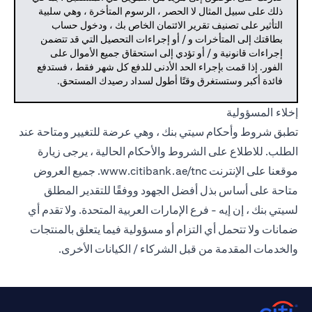
ذلك على سبيل المثال لا الحصر ، الرسوم المتأخرة ، وهي سلبية
التأثير على تصنيف تقرير الائتمان الخاص بك ، ودخول حساب
بطاقتك إلى المتأخرات و / أو إجراءات التحصيل التي قد تتضمن
إجراءات قانونية و / أو تؤدي إلى استحقاق جميع الأموال على
الفور. إذا قمت بإجراء الحد الأدنى للدفع كل شهر فقط ، فستدفع
فائدة أكبر وستستغرق وقتًا أطول لسداد رصيدك المستحق.
إخلاء المسؤولية
تطبق شروط وأحكام سيتي بنك ، وهي عرضة للتغيير ومتاحة عند
الطلب. للاطلاع على الشروط والأحكام الحالية ، يرجى زيارة
موقعنا على الإنترنت
www.citibank.ae/tnc.
جميع العروض
متاحة على أساس بذل أفضل الجهود ووفقًا للتقدير المطلق
لسيتي بنك ، إن إيه - فرع الإمارات العربية المتحدة. ولا تقدم أي
ضمانات ولا تتحمل أي التزام أو مسؤولية فيما يتعلق بالمنتجات
والخدمات المقدمة من قبل الشركاء / الكيانات الأخرى.