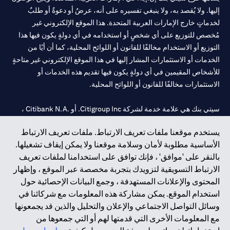
إليها. ولا يُقصد به، ولا ينبغي تفسيره على أنه، عرضٌ أو دعوةٌ أو طلبٌ
لخدماتٍ خارج الإمارات العربية المتحدة. هذا الموقع الإلكتروني غير
مُخصص للتوزيع على أي شخصٍ أو استخدامه في أي دولةٍ يكون فيها هذا
التوزيع أو الاستخدام مخالفًا للقانون أو اللوائح المحلية، كما أن أيًا من
الخدمات أو الاستثمارات المشار إليها في هذا الموقع الإلكتروني غير متاحةٍ
للأشخاص المقيمين في أي دولةٍ يكون فيها تقديم هذه الخدمات أو
الاستثمارات مخالفًا للقانون أو اللوائح المحلية.
سيتي بنك هي علامة خدمة لشركة Citigroup Inc. أو .Citibank N.A ،
مستخدمة ومسجلة في جميع أنحاء العالم.
يستخدم موقعنا ملفات تعريف الارتباط. ملفات تعريف الارتباط
الأساسية مطلوبة لأمان وسلامة موقعنا ولا يمكن إيقاف تشغيلها.
سيتي بنك إن. إيه. الإمارات مسجل لدى مصرف الإمارات المركزي تحت
بالنقر على 'موافق' ، فإنك توافق على استخدامنا لملفات تعريف
أرقام التراخيص 202563 لفرع الوصل في دبي، 531989 لفرع مول
الارتباط التسويقية لتزويدك بتجربة مخصصة عبر الموقع ، وإظهار
الإمارات في دبي، و CN-1002019 لفرع أبوظبي. هاتف: 4000 311 04.
المحتوى والإعلانات المستهدفة ، وجمع البيانات الإحصائية حول
فرع سيتي بنك إن إيه - الإمارات العربية المتحدة مرخص من مصرف
استخدام الموقع. يمكن مشاركة هذه المعلومات مع شركائنا في
الإمارات العربية المتحدة المركزي كفرع لبنك أجنبي.
وسائل التواصل الاجتماعي والإعلان والتحليل والذين قد يجمعونها
سيتي بنك إن إيه الإمارات العربية المتحدة مرخص من هيئة الأوراق المالية
مع المعلومات الأخرى التي قدمتها لهم أو التي جمعوها من
والسلع في الإمارات العربية المتحدة ("SCA") للقيام بالنشاط المالي لـ أ)