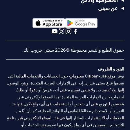
الخصوصية والأمن
عن سيتي
opens in a new tab
opens in a new tab
opens in a new tab
opens in a new tab
opens in a new tab
opens in a new tab
حقوق الطبع والنشر محفوظة ©2026 سيتي جروب انك.
البنود و الظروف
يوفر موقع Citibank.ae معلوماتٍ حول الحسابات والخدمات المالية التي
يقدمها فرع سيتي بنك إن.إيه. في الإمارات العربية المتحدة، ويتيح الوصول
إليها. ولا يُقصد به، ولا ينبغي تفسيره على أنه، عرضٌ أو دعوةٌ أو طلبٌ
لخدماتٍ خارج الإمارات العربية المتحدة. هذا الموقع الإلكتروني غير
مُخصص للتوزيع على أي شخصٍ أو استخدامه في أي دولةٍ يكون فيها هذا
التوزيع أو الاستخدام مخالفًا للقانون أو اللوائح المحلية، كما أن أيًا من
الخدمات أو الاستثمارات المشار إليها في هذا الموقع الإلكتروني غير متاحةٍ
للأشخاص المقيمين في أي دولةٍ يكون فيها تقديم هذه الخدمات أو