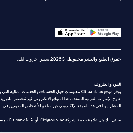
(opens in a new tab)
(opens in a new tab)
حقوق الطبع والنشر محفوظة ©2026 سيتي جروب انك.
البنود و الظروف
يوفر موقع Citibank.ae معلوماتٍ حول الحسابات والخدمات 
خارج الإمارات العربية المتحدة. هذا الموقع الإلكتروني غير مُخصص للتوزيع ع
المشار إليها في هذا الموقع الإلكتروني غير متاحةٍ للأشخاص المقيمين في أي د
سيتي بنك هي علامة خدمة لشركة Citigroup Inc. أو .Citibank N.A ، مستخدمة ومسجلة في جميع أنحاء العالم.