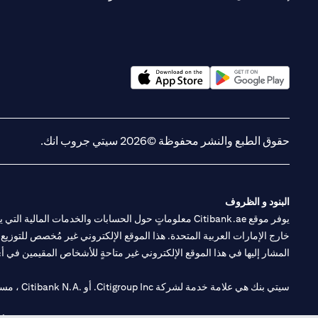
(opens in a new tab)
(opens in a new tab)
حقوق الطبع والنشر محفوظة ©2026 سيتي جروب انك.
البنود و الظروف
يوفر موقع Citibank.ae معلوماتٍ حول الحسابات والخدمات 
خارج الإمارات العربية المتحدة. هذا الموقع الإلكتروني غير مُخصص للتوزيع ع
المشار إليها في هذا الموقع الإلكتروني غير متاحةٍ للأشخاص المقيمين في أي د
سيتي بنك هي علامة خدمة لشركة Citigroup Inc. أو .Citibank N.A ، مستخدمة ومسجلة في جميع أنحاء العالم.