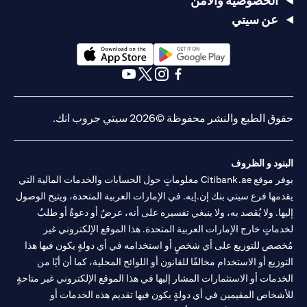
الخصوصية والأمن
عن سيتي
opens in a new tab
opens in a new tab
opens in a new tab
opens in a new tab
opens in a new tab
opens in a new tab
حقوق الطبع والنشر محفوظة ©2026 سيتي جروب انك.
البنود و الظروف
يوفر موقع Citibank.ae معلوماتٍ حول الحسابات والخدمات المالية التي
يقدمها فرع سيتي بنك إن.إيه. في الإمارات العربية المتحدة، ويتيح الوصول
إليها. ولا يُقصد به، ولا ينبغي تفسيره على أنه، عرضٌ أو دعوةٌ أو طلبٌ
لخدماتٍ خارج الإمارات العربية المتحدة. هذا الموقع الإلكتروني غير
مُخصص للتوزيع على أي شخصٍ أو استخدامه في أي دولةٍ يكون فيها هذا
التوزيع أو الاستخدام مخالفًا للقانون أو اللوائح المحلية، كما أن أيًا من
الخدمات أو الاستثمارات المشار إليها في هذا الموقع الإلكتروني غير متاحةٍ
للأشخاص المقيمين في أي دولةٍ يكون فيها تقديم هذه الخدمات أو