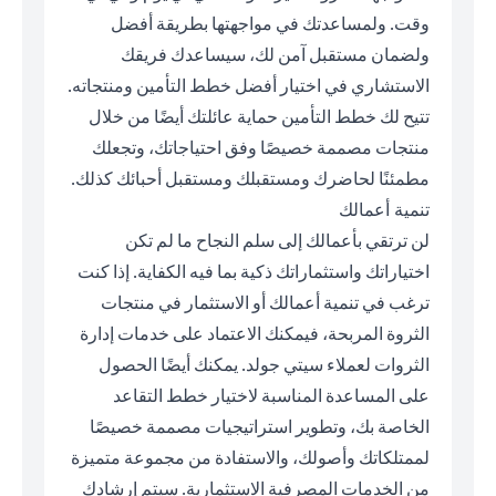
وقت. ولمساعدتك في مواجهتها بطريقة أفضل
ولضمان مستقبل آمن لك، سيساعدك فريقك
الاستشاري في اختيار أفضل خطط التأمين ومنتجاته.
تتيح لك خطط التأمين حماية عائلتك أيضًا من خلال
منتجات مصممة خصيصًا وفق احتياجاتك، وتجعلك
مطمئنًا لحاضرك ومستقبلك ومستقبل أحبائك كذلك.
تنمية أعمالك
لن ترتقي بأعمالك إلى سلم النجاح ما لم تكن
اختياراتك واستثماراتك ذكية بما فيه الكفاية. إذا كنت
ترغب في تنمية أعمالك أو الاستثمار في منتجات
الثروة المربحة، فيمكنك الاعتماد على خدمات إدارة
الثروات لعملاء سيتي جولد. يمكنك أيضًا الحصول
على المساعدة المناسبة لاختيار خطط التقاعد
الخاصة بك، وتطوير استراتيجيات مصممة خصيصًا
لممتلكاتك وأصولك، والاستفادة من مجموعة متميزة
من الخدمات المصرفية الاستثمارية. سيتم إرشادك