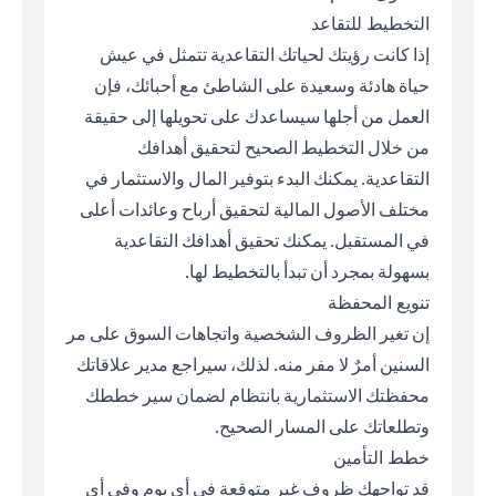
التخطيط للتقاعد
إذا كانت رؤيتك لحياتك التقاعدية تتمثل في عيش
حياة هادئة وسعيدة على الشاطئ مع أحبائك، فإن
العمل من أجلها سيساعدك على تحويلها إلى حقيقة
من خلال التخطيط الصحيح لتحقيق أهدافك
التقاعدية. يمكنك البدء بتوفير المال والاستثمار في
مختلف الأصول المالية لتحقيق أرباح وعائدات أعلى
في المستقبل. يمكنك تحقيق أهدافك التقاعدية
بسهولة بمجرد أن تبدأ بالتخطيط لها.
تنويع المحفظة
إن تغير الظروف الشخصية واتجاهات السوق على مر
السنين أمرٌ لا مفر منه. لذلك، سيراجع مدير علاقاتك
محفظتك الاستثمارية بانتظام لضمان سير خططك
وتطلعاتك على المسار الصحيح.
خطط التأمين
قد تواجهك ظروف غير متوقعة في أي يوم وفي أي