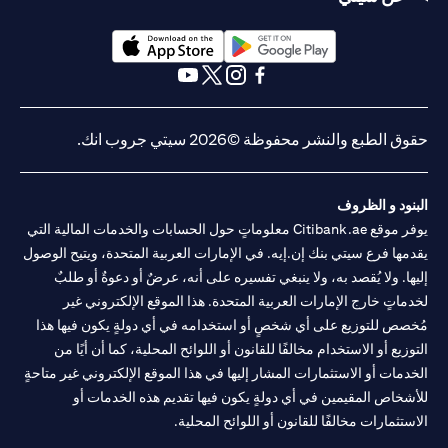
(opens in a new tab)
(opens in a new tab)
(opens in a new tab)
(opens in a new tab)
(opens in a new tab)
(opens in a new tab)
ق الطبع والنشر محفوظة ©2026 سيتي جروب انك.
نود و الظروف
يوفر موقع Citibank.ae معلوماتٍ حول الحسابات والخدمات المالية التي
مها فرع سيتي بنك إن.إيه. في الإمارات العربية المتحدة، ويتيح الوصول
ها. ولا يُقصد به، ولا ينبغي تفسيره على أنه، عرضٌ أو دعوةٌ أو طلبٌ
ماتٍ خارج الإمارات العربية المتحدة. هذا الموقع الإلكتروني غير
صص للتوزيع على أي شخصٍ أو استخدامه في أي دولةٍ يكون فيها هذا
وزيع أو الاستخدام مخالفًا للقانون أو اللوائح المحلية، كما أن أيًا من
دمات أو الاستثمارات المشار إليها في هذا الموقع الإلكتروني غير متاحةٍ
شخاص المقيمين في أي دولةٍ يكون فيها تقديم هذه الخدمات أو
ستثمارات مخالفًا للقانون أو اللوائح المحلية.