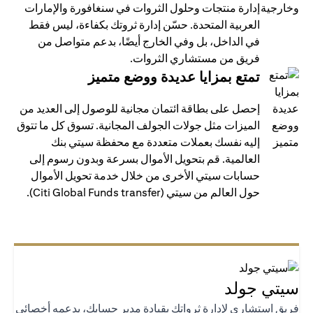
إدارة منتجات وحلول الثروات في سنغافورة والإمارات
العربية المتحدة. حسّن إدارة ثروتك بكفاءة، ليس فقط
في الداخل، بل وفي الخارج أيضًا، بدعم متواصل من
فريق من مستشاري الثروات.
تمتع بمزايا عديدة ووضع متميز
إحصل على بطاقة ائتمان مجانية للوصول إلى العديد من
الميزات مثل جولات الجولف المجانية. تسوق كل ما تتوق
إليه نفسك بعملات متعددة مع محفظة سيتي بنك
العالمية. قم بتحويل الأموال بسرعة وبدون رسوم إلى
حسابات سيتي الأخرى من خلال خدمة تحويل الأموال
حول العالم من سيتي (Citi Global Funds transfer).
تي جولد
يق استشاري لإدارة ثرواتك بقيادة مدير حسابك، يدعمه أخصائي