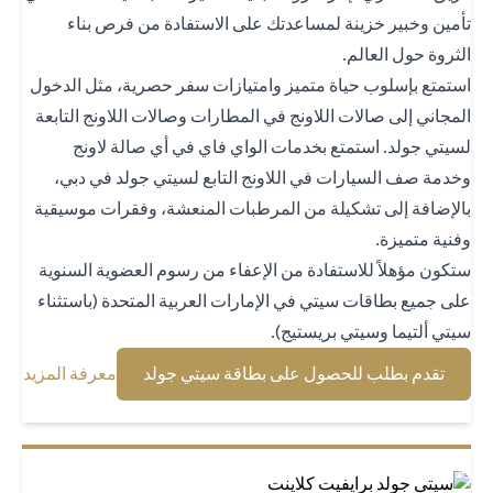
مين وخبير خزينة لمساعدتك على الاستفادة من فرص بناء
ثروة حول العالم.
تمتع بإسلوب حياة متميز وامتيازات سفر حصرية، مثل الدخول
مجاني إلى صالات اللاونج في المطارات وصالات اللاونج التابعة
يتي جولد. استمتع بخدمات الواي فاي في أي صالة لاونج
دمة صف السيارات في اللاونج التابع لسيتي جولد في دبي،
لإضافة إلى تشكيلة من المرطبات المنعشة، وفقرات موسيقية
نية متميزة.
كون مؤهلاً للاستفادة من الإعفاء من رسوم العضوية السنوية
ى جميع بطاقات سيتي في الإمارات العربية المتحدة (باستثناء
تي ألتيما وسيتي بريستيج).
(opens in a new tab)
(opens in a new tab)
تقدم بطلب للحصول على بطاقة سيتي جولد
معرفة المزيد