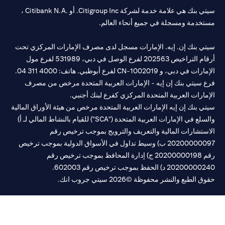
سيتي بنك هي علامة خدمة لشركة Citigroup Inc. أو .Citibank N.A ،
خدمة ومسجلة في جميع أنحاء العالم.
تي بنك إن. إيه. الإمارات مسجل لدى مصرف الإمارات المركزي تحت
أرقام التراخيص 202563 لفرع الوصل في دبي، 531989 لفرع مول
مارات في دبي، و
CN-1002019
لفرع أبوظبي. هاتف: 4000 311 04.
 سيتي بنك إن إيه - الإمارات العربية المتحدة مرخص من مصرف
مارات العربية المتحدة المركزي كفرع لبنك أجنبي.
ي بنك إن إيه الإمارات العربية المتحدة مرخص من هيئة الأوراق المالية
والسلع في الإمارات العربية المتحدة ("SCA") للقيام بالنشاط المالي لـ أ)
ستشارات المالية والتعريف والترويج بموجب ترخيص رقم
20200000097 ب) وسيط تداول في الأسواق الدولية بموجب ترخيص
رقم 20200000198 ج) إدارة المحافظ بموجب ترخيص رقم
20200 د) الحفظ بموجب ترخيص رقم 602003.
 الطبع والنشر محفوظة ©2026 سيتي جروب انك.