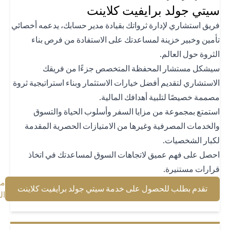
تي جولد برايفيت كلاينت
يق استشاري لإدارة ثرواتك بقيادة مدير حسابك، يدعمه أخصائي
مين وخبير خزينة لمساعدتك على الاستفادة من فرص بناء
ثروة حول العالم.
شكل مستشار المحفظة المتخصص جزءًا من فريقك
استشاري لتقديم أفضل خيارات الاستثمار وبناء استراتيجية ثروة
ممة خصيصًا لتلبية أهدافك المالية.
تمتع بمجموعة من مزايا السفر وأسلوب الحياة والتسوق
لخدمات المصرفية وغيرها من الامتيازات الحصرية المقدمة
بار الشخصيات.
صل على فهم عميق لاتجاهات السوق لمساعدتك في اتخاذ
ارات مستنيرة.
معرفة
(opens in a new tab)
تقدم بطلب للحصول على خدمة سيتي جولد برايفيت كلاينت
(opens in a new tab)
المزيد