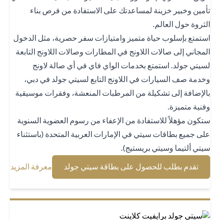
مين وخبير خزينة لمساعدتك على الاستفادة من فرص بناء
ثروة حول العالم.
تمتع بإسلوب حياة متميز وامتيازات سفر حصرية، مثل الدخول
مجاني إلى صالات اللاونج في المطارات وصالات اللاونج التابعة
يتي جولد. استمتع بخدمات الواي فاي في أي صالة لاونج
دمة صف السيارات في اللاونج التابع لسيتي جولد في دبي،
لإضافة إلى تشكيلة من المرطبات المنعشة، وفقرات موسيقية
نية متميزة.
كون مؤهلاً للاستفادة من الإعفاء من رسوم العضوية السنوية
ى جميع بطاقات سيتي في الإمارات العربية المتحدة (باستثناء
تي ألتيما وسيتي بريستيج).
 new tab
opens in a new tab
تقدم بطلب للحصول على بطاقة سيتي جولد
معرفة المزيد