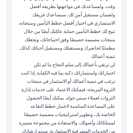
وقت. ولمساعدتك في مواجهتها بطريقة أفضل
ولضمان مستقبل آمن لك، سيساعدك فريقك
الاستشاري في اختيار أفضل خطط التأمين ومنتجاته.
تتيح لك خطط التأمين حماية عائلتك أيضًا من خلال
منتجات مصممة خصيصًا وفق احتياجاتك، وتجعلك
مطمئنًا لحاضرك ومستقبلك ومستقبل أحبائك كذلك.
تنمية أعمالك
لن ترتقي بأعمالك إلى سلم النجاح ما لم تكن
اختياراتك واستثماراتك ذكية بما فيه الكفاية. إذا كنت
ترغب في تنمية أعمالك أو الاستثمار في منتجات
الثروة المربحة، فيمكنك الاعتماد على خدمات إدارة
الثروات لعملاء سيتي جولد. يمكنك أيضًا الحصول
على المساعدة المناسبة لاختيار خطط التقاعد
الخاصة بك، وتطوير استراتيجيات مصممة خصيصًا
لممتلكاتك وأصولك، والاستفادة من مجموعة متميزة
من الخدمات المصرفية الاستثمارية. سيتم إرشادك