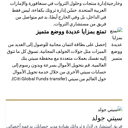
إدارة منتجات وحلول الثروات في سنغافورة والإمارات
العربية المتحدة. حسّن إدارة ثروتك بكفاءة، ليس فقط
في الداخل، بل وفي الخارج أيضًا، بدعم متواصل من
فريق من مستشاري الثروات.
تمتع بمزايا عديدة ووضع متميز
إحصل على بطاقة ائتمان مجانية للوصول إلى العديد من
الميزات مثل جولات الجولف المجانية. تسوق كل ما تتوق
إليه نفسك بعملات متعددة مع محفظة سيتي بنك
العالمية. قم بتحويل الأموال بسرعة وبدون رسوم إلى
حسابات سيتي الأخرى من خلال خدمة تحويل الأموال
حول العالم من سيتي (Citi Global Funds transfer).
تي جولد
يق استشاري لإدارة ثرواتك بقيادة مدير حسابك، يدعمه أخصائي