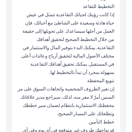
التخطيط للتقاعد
إذا كانت رؤيتك لحياتك التقاعدية تتمثل في عيش
حياة هادئة وسعيدة على الشاطئ مع أحبائك، فإن
العمل من أجلها سيساعدك على تحويلها إلى حقيقة
من خلال التخطيط الصحيح لتحقيق أهدافك
التقاعدية. يمكنك البدء بتوفير المال والاستثمار في
مختلف الأصول المالية لتحقيق أرباح وعائدات أعلى
في المستقبل. يمكنك تحقيق أهدافك التقاعدية
بسهولة بمجرد أن تبدأ بالتخطيط لها.
تنويع المحفظة
إن تغير الظروف الشخصية واتجاهات السوق على مر
السنين أمرٌ لا مفر منه. لذلك، سيراجع مدير علاقاتك
محفظتك الاستثمارية بانتظام لضمان سير خططك
وتطلعاتك على المسار الصحيح.
خطط التأمين
قد تواجهك ظروف غير متوقعة في أي يوم وفي أي