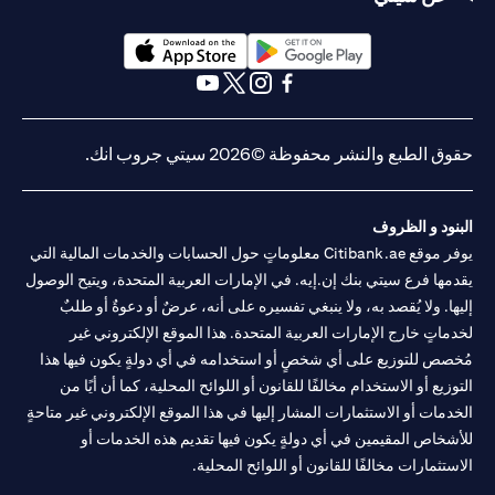
opens in a new tab
opens in a new tab
opens in a new tab
opens in a new tab
opens in a new tab
opens in a new tab
ق الطبع والنشر محفوظة ©2026 سيتي جروب انك.
نود و الظروف
يوفر موقع Citibank.ae معلوماتٍ حول الحسابات والخدمات المالية التي
مها فرع سيتي بنك إن.إيه. في الإمارات العربية المتحدة، ويتيح الوصول
ها. ولا يُقصد به، ولا ينبغي تفسيره على أنه، عرضٌ أو دعوةٌ أو طلبٌ
ماتٍ خارج الإمارات العربية المتحدة. هذا الموقع الإلكتروني غير
صص للتوزيع على أي شخصٍ أو استخدامه في أي دولةٍ يكون فيها هذا
وزيع أو الاستخدام مخالفًا للقانون أو اللوائح المحلية، كما أن أيًا من
دمات أو الاستثمارات المشار إليها في هذا الموقع الإلكتروني غير متاحةٍ
شخاص المقيمين في أي دولةٍ يكون فيها تقديم هذه الخدمات أو
ستثمارات مخالفًا للقانون أو اللوائح المحلية.