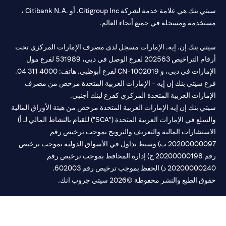
سيتي بنك هي علامة خدمة لشركة Citigroup Inc. أو .Citibank N.A ،
خدمة ومسجلة في جميع أنحاء العالم.
تي بنك إن. إيه. الإمارات مسجل لدى مصرف الإمارات المركزي تحت
أرقام التراخيص 202563 لفرع الوصل في دبي، 531989 لفرع مول
 في دبي، و CN-1002019 لفرع أبوظبي. هاتف: 4000 311 04.
 سيتي بنك إن إيه - الإمارات العربية المتحدة مرخص من مصرف
مارات العربية المتحدة المركزي كفرع لبنك أجنبي.
ي بنك إن إيه الإمارات العربية المتحدة مرخص من هيئة الأوراق المالية
والسلع في الإمارات العربية المتحدة ("SCA") للقيام بالنشاط المالي لـ أ)
ستشارات المالية والتعريف والترويج بموجب ترخيص رقم
20200000097 ب) وسيط تداول في الأسواق الدولية بموجب ترخيص
رقم 20200000198 ج) إدارة المحافظ بموجب ترخيص رقم
20200 د) الحفظ بموجب ترخيص رقم 602003.
 الطبع والنشر محفوظة ©2026 سيتي جروب انك.