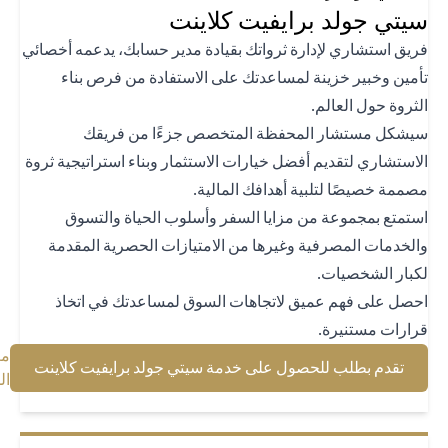
تي جولد برايفيت كلاينت
يق استشاري لإدارة ثرواتك بقيادة مدير حسابك، يدعمه أخصائي
مين وخبير خزينة لمساعدتك على الاستفادة من فرص بناء
ثروة حول العالم.
شكل مستشار المحفظة المتخصص جزءًا من فريقك
استشاري لتقديم أفضل خيارات الاستثمار وبناء استراتيجية ثروة
ممة خصيصًا لتلبية أهدافك المالية.
تمتع بمجموعة من مزايا السفر وأسلوب الحياة والتسوق
لخدمات المصرفية وغيرها من الامتيازات الحصرية المقدمة
بار الشخصيات.
صل على فهم عميق لاتجاهات السوق لمساعدتك في اتخاذ
ارات مستنيرة.
معرفة
 a new tab
تقدم بطلب للحصول على خدمة سيتي جولد برايفيت كلاينت
b
المزيد