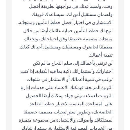
وقت. ولمساعدتك في مواجهتها بطريقة أفضل
ولضمان مستقبل آمن لك، سيساعدك فريقك
الاستشاري في اختيار أفضل خطط التأمين ومنتجاته.
تتيح لك خطط التأمين حماية عائلتك أيضًا من خلال
منتجات مصممة خصيصًا وفق احتياجاتك، وتجعلك
مطمئنًا لحاضرك ومستقبلك ومستقبل أحبائك كذلك.
تنمية أعمالك
لن ترتقي بأعمالك إلى سلم النجاح ما لم تكن
اختياراتك واستثماراتك ذكية بما فيه الكفاية. إذا كنت
ترغب في تنمية أعمالك أو الاستثمار في منتجات
الثروة المربحة، فيمكنك الاعتماد على خدمات إدارة
الثروات لعملاء سيتي جولد. يمكنك أيضًا الحصول
على المساعدة المناسبة لاختيار خطط التقاعد
الخاصة بك، وتطوير استراتيجيات مصممة خصيصًا
لممتلكاتك وأصولك، والاستفادة من مجموعة متميزة
من الخدمات المصرفية الاستثمارية. سيتم إرشادك