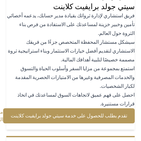
تي جولد برايفيت كلاينت
يق استشاري لإدارة ثرواتك بقيادة مدير حسابك، يدعمه أخصائي
مين وخبير خزينة لمساعدتك على الاستفادة من فرص بناء
ثروة حول العالم.
شكل مستشار المحفظة المتخصص جزءًا من فريقك
استشاري لتقديم أفضل خيارات الاستثمار وبناء استراتيجية ثروة
ممة خصيصًا لتلبية أهدافك المالية.
تمتع بمجموعة من مزايا السفر وأسلوب الحياة والتسوق
لخدمات المصرفية وغيرها من الامتيازات الحصرية المقدمة
بار الشخصيات.
صل على فهم عميق لاتجاهات السوق لمساعدتك في اتخاذ
ارات مستنيرة.
معرفة
(opens in a new tab)
تقدم بطلب للحصول على خدمة سيتي جولد برايفيت كلاينت
(opens in a new tab)
المزيد