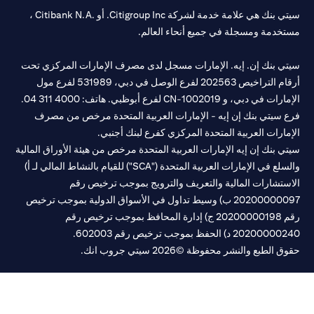
سيتي بنك هي علامة خدمة لشركة Citigroup Inc. أو .Citibank N.A ،
خدمة ومسجلة في جميع أنحاء العالم.
تي بنك إن. إيه. الإمارات مسجل لدى مصرف الإمارات المركزي تحت
أرقام التراخيص 202563 لفرع الوصل في دبي، 531989 لفرع مول
مارات في دبي، و
CN-1002019
لفرع أبوظبي. هاتف: 4000 311 04.
 سيتي بنك إن إيه - الإمارات العربية المتحدة مرخص من مصرف
مارات العربية المتحدة المركزي كفرع لبنك أجنبي.
ي بنك إن إيه الإمارات العربية المتحدة مرخص من هيئة الأوراق المالية
والسلع في الإمارات العربية المتحدة ("SCA") للقيام بالنشاط المالي لـ أ)
ستشارات المالية والتعريف والترويج بموجب ترخيص رقم
20200000097 ب) وسيط تداول في الأسواق الدولية بموجب ترخيص
رقم 20200000198 ج) إدارة المحافظ بموجب ترخيص رقم
20200 د) الحفظ بموجب ترخيص رقم 602003.
 الطبع والنشر محفوظة ©2026 سيتي جروب انك.