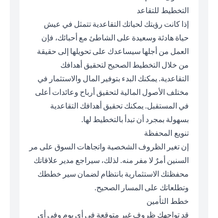
التخطيط للتقاعد
إذا كانت رؤيتك لحياتك التقاعدية تتمثل في عيش
حياة هادئة وسعيدة على الشاطئ مع أحبائك، فإن
العمل من أجلها سيساعدك على تحويلها إلى حقيقة
من خلال التخطيط الصحيح لتحقيق أهدافك
التقاعدية. يمكنك البدء بتوفير المال والاستثمار في
مختلف الأصول المالية لتحقيق أرباح وعائدات أعلى
في المستقبل. يمكنك تحقيق أهدافك التقاعدية
بسهولة بمجرد أن تبدأ بالتخطيط لها.
تنويع المحفظة
إن تغير الظروف الشخصية واتجاهات السوق على مر
السنين أمرٌ لا مفر منه. لذلك، سيراجع مدير علاقاتك
محفظتك الاستثمارية بانتظام لضمان سير خططك
وتطلعاتك على المسار الصحيح.
خطط التأمين
قد تواجهك ظروف غير متوقعة في أي يوم وفي أي