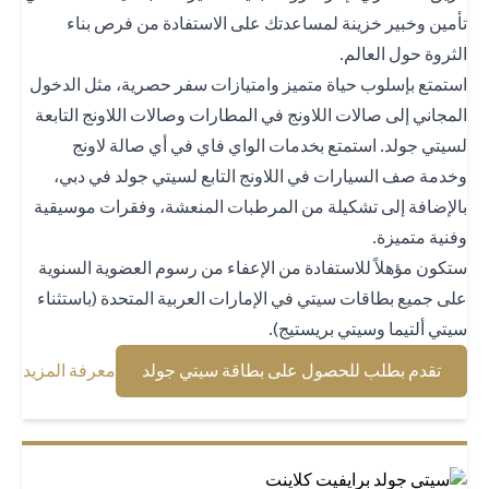
مين وخبير خزينة لمساعدتك على الاستفادة من فرص بناء
ثروة حول العالم.
تمتع بإسلوب حياة متميز وامتيازات سفر حصرية، مثل الدخول
مجاني إلى صالات اللاونج في المطارات وصالات اللاونج التابعة
يتي جولد. استمتع بخدمات الواي فاي في أي صالة لاونج
دمة صف السيارات في اللاونج التابع لسيتي جولد في دبي،
لإضافة إلى تشكيلة من المرطبات المنعشة، وفقرات موسيقية
نية متميزة.
كون مؤهلاً للاستفادة من الإعفاء من رسوم العضوية السنوية
ى جميع بطاقات سيتي في الإمارات العربية المتحدة (باستثناء
تي ألتيما وسيتي بريستيج).
(opens in a new tab)
(opens in a new tab)
تقدم بطلب للحصول على بطاقة سيتي جولد
معرفة المزيد