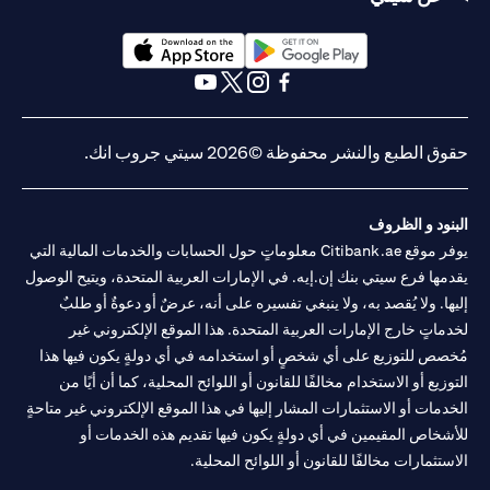
(opens in a new tab)
(opens in a new tab)
(opens in a new tab)
(opens in a new tab)
(opens in a new tab)
(opens in a new tab)
ق الطبع والنشر محفوظة ©2026 سيتي جروب انك.
نود و الظروف
يوفر موقع Citibank.ae معلوماتٍ حول الحسابات والخدمات المالية التي
مها فرع سيتي بنك إن.إيه. في الإمارات العربية المتحدة، ويتيح الوصول
ها. ولا يُقصد به، ولا ينبغي تفسيره على أنه، عرضٌ أو دعوةٌ أو طلبٌ
ماتٍ خارج الإمارات العربية المتحدة. هذا الموقع الإلكتروني غير
صص للتوزيع على أي شخصٍ أو استخدامه في أي دولةٍ يكون فيها هذا
وزيع أو الاستخدام مخالفًا للقانون أو اللوائح المحلية، كما أن أيًا من
دمات أو الاستثمارات المشار إليها في هذا الموقع الإلكتروني غير متاحةٍ
شخاص المقيمين في أي دولةٍ يكون فيها تقديم هذه الخدمات أو
ستثمارات مخالفًا للقانون أو اللوائح المحلية.