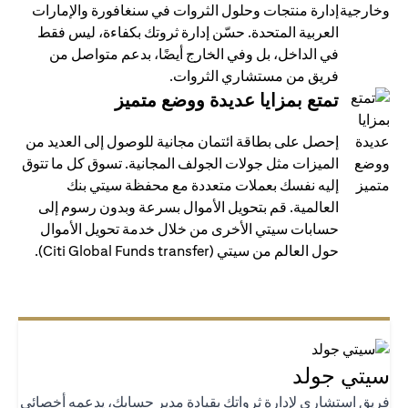
إدارة منتجات وحلول الثروات في سنغافورة والإمارات
العربية المتحدة. حسّن إدارة ثروتك بكفاءة، ليس فقط
في الداخل، بل وفي الخارج أيضًا، بدعم متواصل من
فريق من مستشاري الثروات.
تمتع بمزايا عديدة ووضع متميز
إحصل على بطاقة ائتمان مجانية للوصول إلى العديد من
الميزات مثل جولات الجولف المجانية. تسوق كل ما تتوق
إليه نفسك بعملات متعددة مع محفظة سيتي بنك
العالمية. قم بتحويل الأموال بسرعة وبدون رسوم إلى
حسابات سيتي الأخرى من خلال خدمة تحويل الأموال
حول العالم من سيتي (Citi Global Funds transfer).
تي جولد
يق استشاري لإدارة ثرواتك بقيادة مدير حسابك، يدعمه أخصائي