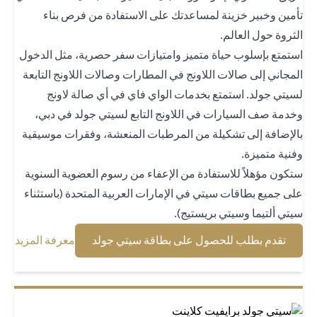
مين وخبير خزينة لمساعدتك على الاستفادة من فرص بناء
ثروة حول العالم.
تمتع بإسلوب حياة متميز وامتيازات سفر حصرية، مثل الدخول
مجاني إلى صالات اللاونج في المطارات وصالات اللاونج التابعة
يتي جولد. استمتع بخدمات الواي فاي في أي صالة لاونج
دمة صف السيارات في اللاونج التابع لسيتي جولد في دبي،
لإضافة إلى تشكيلة من المرطبات المنعشة، وفقرات موسيقية
نية متميزة.
كون مؤهلاً للاستفادة من الإعفاء من رسوم العضوية السنوية
ى جميع بطاقات سيتي في الإمارات العربية المتحدة (باستثناء
تي ألتيما وسيتي بريستيج).
(opens in a new tab)
(opens in a new tab)
تقدم بطلب للحصول على بطاقة سيتي جولد
معرفة المزيد