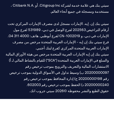
سيتي بنك هي علامة خدمة لشركة Citigroup Inc. أو .Citibank N.A ،
خدمة ومسجلة في جميع أنحاء العالم.
تي بنك إن. إيه. الإمارات مسجل لدى مصرف الإمارات المركزي تحت
أرقام التراخيص 202563 لفرع الوصل في دبي، 531989 لفرع مول
مارات في دبي، و
CN-1002019
لفرع أبوظبي. هاتف: 4000 311 04.
 سيتي بنك إن إيه - الإمارات العربية المتحدة مرخص من مصرف
مارات العربية المتحدة المركزي كفرع لبنك أجنبي.
ي بنك إن إيه الإمارات العربية المتحدة مرخص من هيئة الأوراق المالية
والسلع في الإمارات العربية المتحدة ("SCA") للقيام بالنشاط المالي لـ أ)
ستشارات المالية والتعريف والترويج بموجب ترخيص رقم
20200000097 ب) وسيط تداول في الأسواق الدولية بموجب ترخيص
رقم 20200000198 ج) إدارة المحافظ بموجب ترخيص رقم
20200 د) الحفظ بموجب ترخيص رقم 602003.
 الطبع والنشر محفوظة ©2026 سيتي جروب انك.