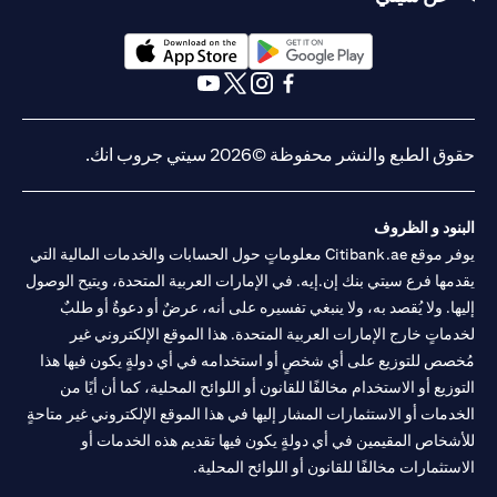
(opens in a new tab)
(opens in a new tab)
(opens in a new tab)
(opens in a new tab)
(opens in a new tab)
(opens in a new tab)
ق الطبع والنشر محفوظة ©2026 سيتي جروب انك.
نود و الظروف
يوفر موقع Citibank.ae معلوماتٍ حول الحسابات والخدمات المالية التي
مها فرع سيتي بنك إن.إيه. في الإمارات العربية المتحدة، ويتيح الوصول
ها. ولا يُقصد به، ولا ينبغي تفسيره على أنه، عرضٌ أو دعوةٌ أو طلبٌ
ماتٍ خارج الإمارات العربية المتحدة. هذا الموقع الإلكتروني غير
صص للتوزيع على أي شخصٍ أو استخدامه في أي دولةٍ يكون فيها هذا
وزيع أو الاستخدام مخالفًا للقانون أو اللوائح المحلية، كما أن أيًا من
دمات أو الاستثمارات المشار إليها في هذا الموقع الإلكتروني غير متاحةٍ
شخاص المقيمين في أي دولةٍ يكون فيها تقديم هذه الخدمات أو
ستثمارات مخالفًا للقانون أو اللوائح المحلية.