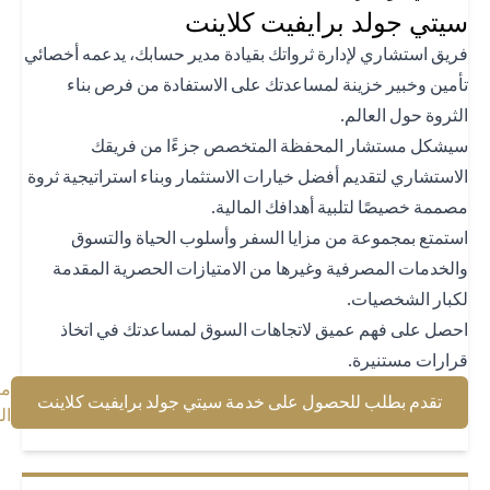
تي جولد برايفيت كلاينت
يق استشاري لإدارة ثرواتك بقيادة مدير حسابك، يدعمه أخصائي
مين وخبير خزينة لمساعدتك على الاستفادة من فرص بناء
ثروة حول العالم.
شكل مستشار المحفظة المتخصص جزءًا من فريقك
استشاري لتقديم أفضل خيارات الاستثمار وبناء استراتيجية ثروة
ممة خصيصًا لتلبية أهدافك المالية.
تمتع بمجموعة من مزايا السفر وأسلوب الحياة والتسوق
لخدمات المصرفية وغيرها من الامتيازات الحصرية المقدمة
بار الشخصيات.
صل على فهم عميق لاتجاهات السوق لمساعدتك في اتخاذ
ارات مستنيرة.
معرفة
(opens in a new tab)
تقدم بطلب للحصول على خدمة سيتي جولد برايفيت كلاينت
(opens in a new tab)
المزيد