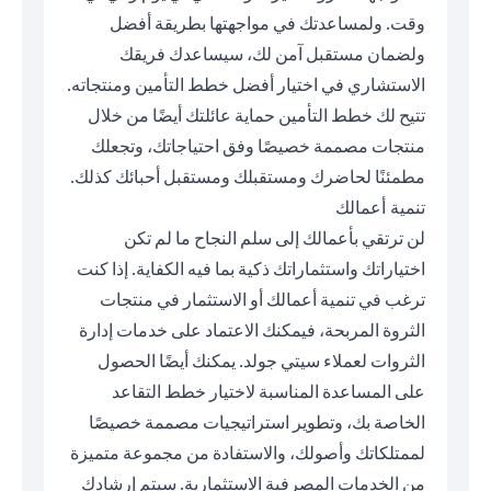
وقت. ولمساعدتك في مواجهتها بطريقة أفضل
ولضمان مستقبل آمن لك، سيساعدك فريقك
الاستشاري في اختيار أفضل خطط التأمين ومنتجاته.
تتيح لك خطط التأمين حماية عائلتك أيضًا من خلال
منتجات مصممة خصيصًا وفق احتياجاتك، وتجعلك
مطمئنًا لحاضرك ومستقبلك ومستقبل أحبائك كذلك.
تنمية أعمالك
لن ترتقي بأعمالك إلى سلم النجاح ما لم تكن
اختياراتك واستثماراتك ذكية بما فيه الكفاية. إذا كنت
ترغب في تنمية أعمالك أو الاستثمار في منتجات
الثروة المربحة، فيمكنك الاعتماد على خدمات إدارة
الثروات لعملاء سيتي جولد. يمكنك أيضًا الحصول
على المساعدة المناسبة لاختيار خطط التقاعد
الخاصة بك، وتطوير استراتيجيات مصممة خصيصًا
لممتلكاتك وأصولك، والاستفادة من مجموعة متميزة
من الخدمات المصرفية الاستثمارية. سيتم إرشادك