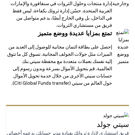
إدارة منتجات وحلول الثروات في سنغافورة والإمارات
العربية المتحدة. حسّن إدارة ثروتك بكفاءة، ليس فقط
في الداخل، بل وفي الخارج أيضًا، بدعم متواصل من
فريق من مستشاري الثروات.
تمتع بمزايا عديدة ووضع متميز
إحصل على بطاقة ائتمان مجانية للوصول إلى العديد من
الميزات مثل جولات الجولف المجانية. تسوق كل ما تتوق
إليه نفسك بعملات متعددة مع محفظة سيتي بنك
العالمية. قم بتحويل الأموال بسرعة وبدون رسوم إلى
حسابات سيتي الأخرى من خلال خدمة تحويل الأموال
حول العالم من سيتي (Citi Global Funds transfer).
تي جولد
يق استشاري لإدارة ثرواتك بقيادة مدير حسابك، يدعمه أخصائي