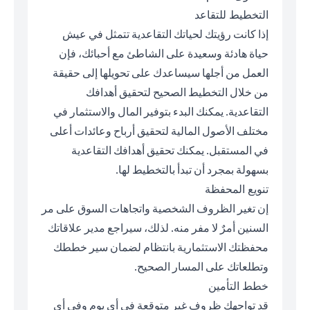
التخطيط للتقاعد
إذا كانت رؤيتك لحياتك التقاعدية تتمثل في عيش
حياة هادئة وسعيدة على الشاطئ مع أحبائك، فإن
العمل من أجلها سيساعدك على تحويلها إلى حقيقة
من خلال التخطيط الصحيح لتحقيق أهدافك
التقاعدية. يمكنك البدء بتوفير المال والاستثمار في
مختلف الأصول المالية لتحقيق أرباح وعائدات أعلى
في المستقبل. يمكنك تحقيق أهدافك التقاعدية
بسهولة بمجرد أن تبدأ بالتخطيط لها.
تنويع المحفظة
إن تغير الظروف الشخصية واتجاهات السوق على مر
السنين أمرٌ لا مفر منه. لذلك، سيراجع مدير علاقاتك
محفظتك الاستثمارية بانتظام لضمان سير خططك
وتطلعاتك على المسار الصحيح.
خطط التأمين
قد تواجهك ظروف غير متوقعة في أي يوم وفي أي