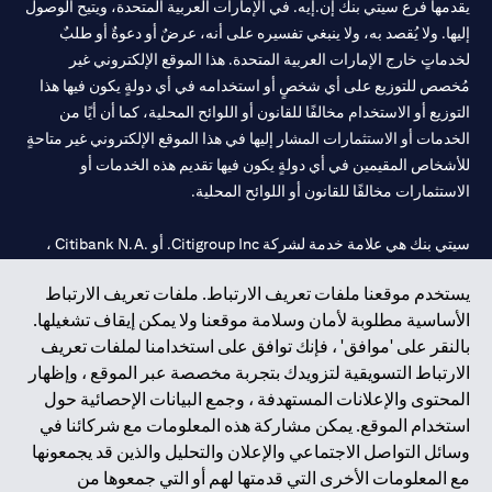
يقدمها فرع سيتي بنك إن.إيه. في الإمارات العربية المتحدة، ويتيح الوصول
إليها. ولا يُقصد به، ولا ينبغي تفسيره على أنه، عرضٌ أو دعوةٌ أو طلبٌ
لخدماتٍ خارج الإمارات العربية المتحدة. هذا الموقع الإلكتروني غير
مُخصص للتوزيع على أي شخصٍ أو استخدامه في أي دولةٍ يكون فيها هذا
التوزيع أو الاستخدام مخالفًا للقانون أو اللوائح المحلية، كما أن أيًا من
الخدمات أو الاستثمارات المشار إليها في هذا الموقع الإلكتروني غير متاحةٍ
للأشخاص المقيمين في أي دولةٍ يكون فيها تقديم هذه الخدمات أو
الاستثمارات مخالفًا للقانون أو اللوائح المحلية.
سيتي بنك هي علامة خدمة لشركة Citigroup Inc. أو .Citibank N.A ،
مستخدمة ومسجلة في جميع أنحاء العالم.
يستخدم موقعنا ملفات تعريف الارتباط. ملفات تعريف الارتباط
الأساسية مطلوبة لأمان وسلامة موقعنا ولا يمكن إيقاف تشغيلها.
سيتي بنك إن. إيه. الإمارات مسجل لدى مصرف الإمارات المركزي تحت
بالنقر على 'موافق' ، فإنك توافق على استخدامنا لملفات تعريف
أرقام التراخيص 202563 لفرع الوصل في دبي، 531989 لفرع مول
الارتباط التسويقية لتزويدك بتجربة مخصصة عبر الموقع ، وإظهار
الإمارات في دبي، و
CN-1002019
لفرع أبوظبي. هاتف: 4000 311 04.
المحتوى والإعلانات المستهدفة ، وجمع البيانات الإحصائية حول
فرع سيتي بنك إن إيه - الإمارات العربية المتحدة مرخص من مصرف
استخدام الموقع. يمكن مشاركة هذه المعلومات مع شركائنا في
الإمارات العربية المتحدة المركزي كفرع لبنك أجنبي.
وسائل التواصل الاجتماعي والإعلان والتحليل والذين قد يجمعونها
سيتي بنك إن إيه الإمارات العربية المتحدة مرخص من هيئة الأوراق المالية
مع المعلومات الأخرى التي قدمتها لهم أو التي جمعوها من
والسلع في الإمارات العربية المتحدة ("SCA") للقيام بالنشاط المالي لـ أ)