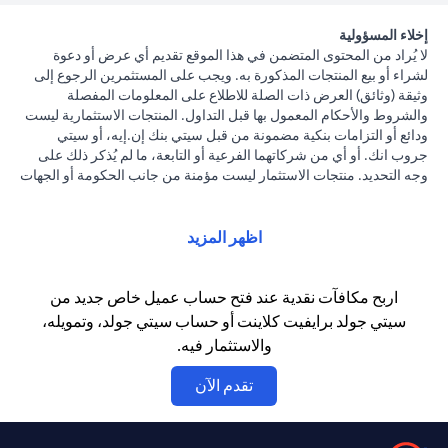
إخلاء المسؤولية
لا يُراد من المحتوى المتضمن في هذا الموقع تقديم أي عرض أو دعوة
لشراء أو بيع المنتجات المذكورة به. ويجب على المستثمرين الرجوع إلى
وثيقة (وثائق) العرض ذات الصلة للاطلاع على المعلومات المفصلة
والشروط والأحكام المعمول بها قبل التداول. المنتجات الاستثمارية ليست
ودائع أو التزامات بنكية مضمونة من قبل سيتي بنك إن.إيه، أو سيتي
جروب انك. أو أي من شركاتهما الفرعية أو التابعة، ما لم يُذكر ذلك على
وجه التحديد. منتجات الاستثمار ليست مؤمنة من جانب الحكومة أو الجهات
الحكومية. وبالتالي فإن منتجات الاستثمار والخزانة تخضع لمخاطر
الاستثمار، بما في ذلك الخسارة المحتملة للمبلغ الأصلي المستثمر. الأداء
السابق لمنتجات الاستثمار ليس مؤشرا على النتائج المستقبلية، بمعنى أن
اظهر المزيد
الأسعار قد ترتفع أو تنخفض. يجب أن يكون المستثمرون الذين يستثمرون
في منتجات استثمارية و / أو منتجات خزينة مقومة بعملة أجنبية (غير
محلية) على دراية بمخاطر تقلبات أسعار الصرف التي قد تتسبب في
اربح مكافآت نقدية عند فتح حساب عميل خاص جديد من
خسارة رأس المال عند تحويل العملة الأجنبية إلى العملة المحلية
سيتي جولد برايفيت كلاينت أو حساب سيتي جولد، وتمويله،
للمستثمرين. لا تتوفر منتجات الاستثمار والخزينة للأشخاص الأمريكيين.
والاستثمار فيه.
تخضع جميع الطلبات المتعلقة بمنتجات الاستثمار والخزينة لشروط وأحكام
منتجات الاستثمار والخزينة الفردية. يدرك العميل أنه يقع على عاتقه
(opens in a new tab)
تقدم الآن
السعي للحصول على مشورة قانونية و/أو ضريبية للوقوف على التبعات
القانونية والضريبية لمعاملاته الاستثمارية. إذا قام العميل بتغيير محل
إقامته أو جنسيته أو محل عمله، فإنه يقع على عاتقه مسؤولية اطلاع نفسه