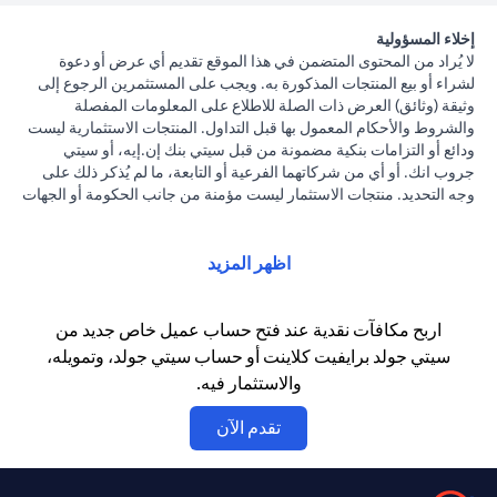
إخلاء المسؤولية
لا يُراد من المحتوى المتضمن في هذا الموقع تقديم أي عرض أو دعوة
لشراء أو بيع المنتجات المذكورة به. ويجب على المستثمرين الرجوع إلى
وثيقة (وثائق) العرض ذات الصلة للاطلاع على المعلومات المفصلة
والشروط والأحكام المعمول بها قبل التداول. المنتجات الاستثمارية ليست
ودائع أو التزامات بنكية مضمونة من قبل سيتي بنك إن.إيه، أو سيتي
جروب انك. أو أي من شركاتهما الفرعية أو التابعة، ما لم يُذكر ذلك على
وجه التحديد. منتجات الاستثمار ليست مؤمنة من جانب الحكومة أو الجهات
الحكومية. وبالتالي فإن منتجات الاستثمار والخزانة تخضع لمخاطر
الاستثمار، بما في ذلك الخسارة المحتملة للمبلغ الأصلي المستثمر. الأداء
السابق لمنتجات الاستثمار ليس مؤشرا على النتائج المستقبلية، بمعنى أن
اظهر المزيد
الأسعار قد ترتفع أو تنخفض. يجب أن يكون المستثمرون الذين يستثمرون
في منتجات استثمارية و / أو منتجات خزينة مقومة بعملة أجنبية (غير
محلية) على دراية بمخاطر تقلبات أسعار الصرف التي قد تتسبب في
اربح مكافآت نقدية عند فتح حساب عميل خاص جديد من
خسارة رأس المال عند تحويل العملة الأجنبية إلى العملة المحلية
سيتي جولد برايفيت كلاينت أو حساب سيتي جولد، وتمويله،
للمستثمرين. لا تتوفر منتجات الاستثمار والخزينة للأشخاص الأمريكيين.
والاستثمار فيه.
تخضع جميع الطلبات المتعلقة بمنتجات الاستثمار والخزينة لشروط وأحكام
منتجات الاستثمار والخزينة الفردية. يدرك العميل أنه يقع على عاتقه
opens in a new tab
تقدم الآن
السعي للحصول على مشورة قانونية و/أو ضريبية للوقوف على التبعات
القانونية والضريبية لمعاملاته الاستثمارية. إذا قام العميل بتغيير محل
إقامته أو جنسيته أو محل عمله، فإنه يقع على عاتقه مسؤولية اطلاع نفسه