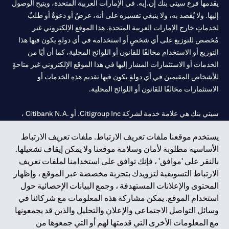
يقدمها فرع سيتي بنك إن.إيه. في الإمارات العربية المتحدة، ويتيح الوصول
إليها. ولا يُقصد به، ولا ينبغي تفسيره على أنه، عرضٌ أو دعوةٌ أو طلبٌ
لخدماتٍ خارج الإمارات العربية المتحدة. هذا الموقع الإلكتروني غير
مُخصص للتوزيع على أي شخصٍ أو استخدامه في أي دولةٍ يكون فيها هذا
التوزيع أو الاستخدام مخالفًا للقانون أو اللوائح المحلية، كما أن أيًا من
الخدمات أو الاستثمارات المشار إليها في هذا الموقع الإلكتروني غير متاحةٍ
للأشخاص المقيمين في أي دولةٍ يكون فيها تقديم هذه الخدمات أو
الاستثمارات مخالفًا للقانون أو اللوائح المحلية.
سيتي بنك هي علامة خدمة لشركة Citigroup Inc. أو .Citibank N.A ،
مستخدمة ومسجلة في جميع أنحاء العالم.
يستخدم موقعنا ملفات تعريف الارتباط. ملفات تعريف الارتباط
الأساسية مطلوبة لأمان وسلامة موقعنا ولا يمكن إيقاف تشغيلها.
سيتي بنك إن. إيه. الإمارات مسجل لدى مصرف الإمارات المركزي تحت
بالنقر على 'موافق' ، فإنك توافق على استخدامنا لملفات تعريف
أرقام التراخيص 202563 لفرع الوصل في دبي، 531989 لفرع مول
الارتباط التسويقية لتزويدك بتجربة مخصصة عبر الموقع ، وإظهار
الإمارات في دبي، و CN-1002019 لفرع أبوظبي. هاتف: 4000 311 04.
المحتوى والإعلانات المستهدفة ، وجمع البيانات الإحصائية حول
فرع سيتي بنك إن إيه - الإمارات العربية المتحدة مرخص من مصرف
استخدام الموقع. يمكن مشاركة هذه المعلومات مع شركائنا في
الإمارات العربية المتحدة المركزي كفرع لبنك أجنبي.
وسائل التواصل الاجتماعي والإعلان والتحليل والذين قد يجمعونها
سيتي بنك إن إيه الإمارات العربية المتحدة مرخص من هيئة الأوراق المالية
مع المعلومات الأخرى التي قدمتها لهم أو التي جمعوها من
والسلع في الإمارات العربية المتحدة ("SCA") للقيام بالنشاط المالي لـ أ)