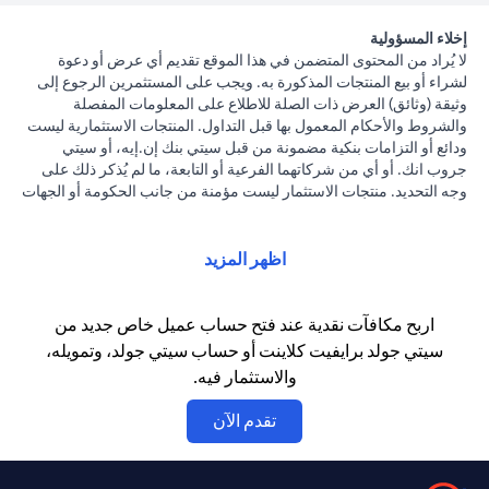
إخلاء المسؤولية
لا يُراد من المحتوى المتضمن في هذا الموقع تقديم أي عرض أو دعوة
لشراء أو بيع المنتجات المذكورة به. ويجب على المستثمرين الرجوع إلى
وثيقة (وثائق) العرض ذات الصلة للاطلاع على المعلومات المفصلة
والشروط والأحكام المعمول بها قبل التداول. المنتجات الاستثمارية ليست
ودائع أو التزامات بنكية مضمونة من قبل سيتي بنك إن.إيه، أو سيتي
جروب انك. أو أي من شركاتهما الفرعية أو التابعة، ما لم يُذكر ذلك على
وجه التحديد. منتجات الاستثمار ليست مؤمنة من جانب الحكومة أو الجهات
الحكومية. وبالتالي فإن منتجات الاستثمار والخزانة تخضع لمخاطر
الاستثمار، بما في ذلك الخسارة المحتملة للمبلغ الأصلي المستثمر. الأداء
السابق لمنتجات الاستثمار ليس مؤشرا على النتائج المستقبلية، بمعنى أن
اظهر المزيد
الأسعار قد ترتفع أو تنخفض. يجب أن يكون المستثمرون الذين يستثمرون
في منتجات استثمارية و / أو منتجات خزينة مقومة بعملة أجنبية (غير
محلية) على دراية بمخاطر تقلبات أسعار الصرف التي قد تتسبب في
اربح مكافآت نقدية عند فتح حساب عميل خاص جديد من
خسارة رأس المال عند تحويل العملة الأجنبية إلى العملة المحلية
سيتي جولد برايفيت كلاينت أو حساب سيتي جولد، وتمويله،
للمستثمرين. لا تتوفر منتجات الاستثمار والخزينة للأشخاص الأمريكيين.
والاستثمار فيه.
تخضع جميع الطلبات المتعلقة بمنتجات الاستثمار والخزينة لشروط وأحكام
منتجات الاستثمار والخزينة الفردية. يدرك العميل أنه يقع على عاتقه
(opens in a new tab)
تقدم الآن
السعي للحصول على مشورة قانونية و/أو ضريبية للوقوف على التبعات
القانونية والضريبية لمعاملاته الاستثمارية. إذا قام العميل بتغيير محل
إقامته أو جنسيته أو محل عمله، فإنه يقع على عاتقه مسؤولية اطلاع نفسه