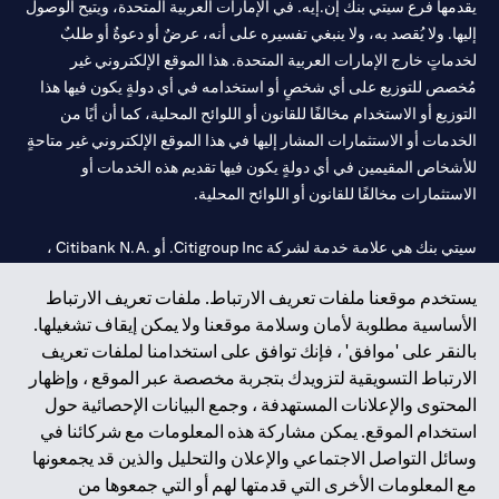
يقدمها فرع سيتي بنك إن.إيه. في الإمارات العربية المتحدة، ويتيح الوصول
إليها. ولا يُقصد به، ولا ينبغي تفسيره على أنه، عرضٌ أو دعوةٌ أو طلبٌ
لخدماتٍ خارج الإمارات العربية المتحدة. هذا الموقع الإلكتروني غير
مُخصص للتوزيع على أي شخصٍ أو استخدامه في أي دولةٍ يكون فيها هذا
التوزيع أو الاستخدام مخالفًا للقانون أو اللوائح المحلية، كما أن أيًا من
الخدمات أو الاستثمارات المشار إليها في هذا الموقع الإلكتروني غير متاحةٍ
للأشخاص المقيمين في أي دولةٍ يكون فيها تقديم هذه الخدمات أو
الاستثمارات مخالفًا للقانون أو اللوائح المحلية.
سيتي بنك هي علامة خدمة لشركة Citigroup Inc. أو .Citibank N.A ،
مستخدمة ومسجلة في جميع أنحاء العالم.
يستخدم موقعنا ملفات تعريف الارتباط. ملفات تعريف الارتباط
الأساسية مطلوبة لأمان وسلامة موقعنا ولا يمكن إيقاف تشغيلها.
سيتي بنك إن. إيه. الإمارات مسجل لدى مصرف الإمارات المركزي تحت
بالنقر على 'موافق' ، فإنك توافق على استخدامنا لملفات تعريف
أرقام التراخيص 202563 لفرع الوصل في دبي، 531989 لفرع مول
الارتباط التسويقية لتزويدك بتجربة مخصصة عبر الموقع ، وإظهار
الإمارات في دبي، و
CN-1002019
لفرع أبوظبي. هاتف: 4000 311 04.
المحتوى والإعلانات المستهدفة ، وجمع البيانات الإحصائية حول
فرع سيتي بنك إن إيه - الإمارات العربية المتحدة مرخص من مصرف
استخدام الموقع. يمكن مشاركة هذه المعلومات مع شركائنا في
الإمارات العربية المتحدة المركزي كفرع لبنك أجنبي.
وسائل التواصل الاجتماعي والإعلان والتحليل والذين قد يجمعونها
سيتي بنك إن إيه الإمارات العربية المتحدة مرخص من هيئة الأوراق المالية
مع المعلومات الأخرى التي قدمتها لهم أو التي جمعوها من
والسلع في الإمارات العربية المتحدة ("SCA") للقيام بالنشاط المالي لـ أ)