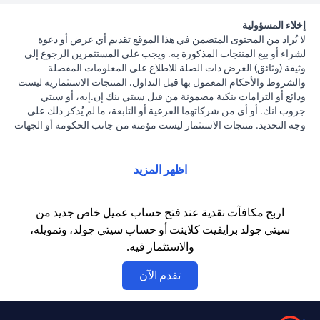
إخلاء المسؤولية
لا يُراد من المحتوى المتضمن في هذا الموقع تقديم أي عرض أو دعوة
لشراء أو بيع المنتجات المذكورة به. ويجب على المستثمرين الرجوع إلى
وثيقة (وثائق) العرض ذات الصلة للاطلاع على المعلومات المفصلة
والشروط والأحكام المعمول بها قبل التداول. المنتجات الاستثمارية ليست
ودائع أو التزامات بنكية مضمونة من قبل سيتي بنك إن.إيه، أو سيتي
جروب انك. أو أي من شركاتهما الفرعية أو التابعة، ما لم يُذكر ذلك على
وجه التحديد. منتجات الاستثمار ليست مؤمنة من جانب الحكومة أو الجهات
الحكومية. وبالتالي فإن منتجات الاستثمار والخزانة تخضع لمخاطر
الاستثمار، بما في ذلك الخسارة المحتملة للمبلغ الأصلي المستثمر. الأداء
السابق لمنتجات الاستثمار ليس مؤشرا على النتائج المستقبلية، بمعنى أن
اظهر المزيد
الأسعار قد ترتفع أو تنخفض. يجب أن يكون المستثمرون الذين يستثمرون
في منتجات استثمارية و / أو منتجات خزينة مقومة بعملة أجنبية (غير
محلية) على دراية بمخاطر تقلبات أسعار الصرف التي قد تتسبب في
اربح مكافآت نقدية عند فتح حساب عميل خاص جديد من
خسارة رأس المال عند تحويل العملة الأجنبية إلى العملة المحلية
سيتي جولد برايفيت كلاينت أو حساب سيتي جولد، وتمويله،
للمستثمرين. لا تتوفر منتجات الاستثمار والخزينة للأشخاص الأمريكيين.
والاستثمار فيه.
تخضع جميع الطلبات المتعلقة بمنتجات الاستثمار والخزينة لشروط وأحكام
منتجات الاستثمار والخزينة الفردية. يدرك العميل أنه يقع على عاتقه
opens in a new tab
تقدم الآن
السعي للحصول على مشورة قانونية و/أو ضريبية للوقوف على التبعات
القانونية والضريبية لمعاملاته الاستثمارية. إذا قام العميل بتغيير محل
إقامته أو جنسيته أو محل عمله، فإنه يقع على عاتقه مسؤولية اطلاع نفسه