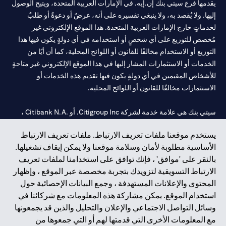
يقدمها فرع سيتي بنك إن.إيه. في الإمارات العربية المتحدة، ويتيح الوصول
إليها. ولا يُقصد به، ولا ينبغي تفسيره على أنه، عرضٌ أو دعوةٌ أو طلبٌ
لخدماتٍ خارج الإمارات العربية المتحدة. هذا الموقع الإلكتروني غير
مُخصص للتوزيع على أي شخصٍ أو استخدامه في أي دولةٍ يكون فيها هذا
التوزيع أو الاستخدام مخالفًا للقانون أو اللوائح المحلية، كما أن أيًا من
الخدمات أو الاستثمارات المشار إليها في هذا الموقع الإلكتروني غير متاحةٍ
للأشخاص المقيمين في أي دولةٍ يكون فيها تقديم هذه الخدمات أو
الاستثمارات مخالفًا للقانون أو اللوائح المحلية.
سيتي بنك هي علامة خدمة لشركة Citigroup Inc. أو .Citibank N.A ،
مستخدمة ومسجلة في جميع أنحاء العالم.
يستخدم موقعنا ملفات تعريف الارتباط. ملفات تعريف الارتباط
الأساسية مطلوبة لأمان وسلامة موقعنا ولا يمكن إيقاف تشغيلها.
سيتي بنك إن. إيه. الإمارات مسجل لدى مصرف الإمارات المركزي تحت
بالنقر على 'موافق' ، فإنك توافق على استخدامنا لملفات تعريف
أرقام التراخيص 202563 لفرع الوصل في دبي، 531989 لفرع مول
الارتباط التسويقية لتزويدك بتجربة مخصصة عبر الموقع ، وإظهار
الإمارات في دبي، و CN-1002019 لفرع أبوظبي. هاتف: 4000 311 04.
المحتوى والإعلانات المستهدفة ، وجمع البيانات الإحصائية حول
فرع سيتي بنك إن إيه - الإمارات العربية المتحدة مرخص من مصرف
استخدام الموقع. يمكن مشاركة هذه المعلومات مع شركائنا في
الإمارات العربية المتحدة المركزي كفرع لبنك أجنبي.
وسائل التواصل الاجتماعي والإعلان والتحليل والذين قد يجمعونها
سيتي بنك إن إيه الإمارات العربية المتحدة مرخص من هيئة الأوراق المالية
مع المعلومات الأخرى التي قدمتها لهم أو التي جمعوها من
والسلع في الإمارات العربية المتحدة ("SCA") للقيام بالنشاط المالي لـ أ)