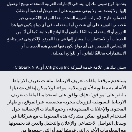
يقدمها فرع سيتي بنك إن.إيه. في الإمارات العربية المتحدة، ويتيح الوصول
إليها. ولا يُقصد به، ولا ينبغي تفسيره على أنه، عرضٌ أو دعوةٌ أو طلبٌ
لخدماتٍ خارج الإمارات العربية المتحدة. هذا الموقع الإلكتروني غير
مُخصص للتوزيع على أي شخصٍ أو استخدامه في أي دولةٍ يكون فيها هذا
التوزيع أو الاستخدام مخالفًا للقانون أو اللوائح المحلية، كما أن أيًا من
الخدمات أو الاستثمارات المشار إليها في هذا الموقع الإلكتروني غير متاحةٍ
للأشخاص المقيمين في أي دولةٍ يكون فيها تقديم هذه الخدمات أو
الاستثمارات مخالفًا للقانون أو اللوائح المحلية.
سيتي بنك هي علامة خدمة لشركة Citigroup Inc. أو .Citibank N.A ،
مستخدمة ومسجلة في جميع أنحاء العالم.
يستخدم موقعنا ملفات تعريف الارتباط. ملفات تعريف الارتباط
الأساسية مطلوبة لأمان وسلامة موقعنا ولا يمكن إيقاف تشغيلها.
سيتي بنك إن. إيه. الإمارات مسجل لدى مصرف الإمارات المركزي تحت
بالنقر على 'موافق' ، فإنك توافق على استخدامنا لملفات تعريف
أرقام التراخيص 202563 لفرع الوصل في دبي، 531989 لفرع مول
الارتباط التسويقية لتزويدك بتجربة مخصصة عبر الموقع ، وإظهار
الإمارات في دبي، و
CN-1002019
لفرع أبوظبي. هاتف: 4000 311 04.
المحتوى والإعلانات المستهدفة ، وجمع البيانات الإحصائية حول
فرع سيتي بنك إن إيه - الإمارات العربية المتحدة مرخص من مصرف
استخدام الموقع. يمكن مشاركة هذه المعلومات مع شركائنا في
الإمارات العربية المتحدة المركزي كفرع لبنك أجنبي.
وسائل التواصل الاجتماعي والإعلان والتحليل والذين قد يجمعونها
سيتي بنك إن إيه الإمارات العربية المتحدة مرخص من هيئة الأوراق المالية
مع المعلومات الأخرى التي قدمتها لهم أو التي جمعوها من
والسلع في الإمارات العربية المتحدة ("SCA") للقيام بالنشاط المالي لـ أ)