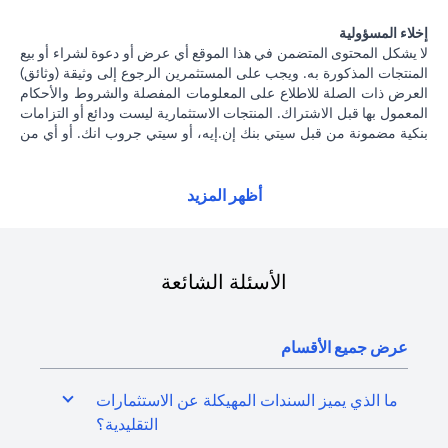
إخلاء المسؤولية
لا يشكل المحتوى المتضمن في هذا الموقع أي عرض أو دعوة لشراء أو بيع
المنتجات المذكورة به. ويجب على المستثمرين الرجوع إلى وثيقة (وثائق)
العرض ذات الصلة للاطلاع على المعلومات المفصلة والشروط والأحكام
المعمول بها قبل الاشتراك. المنتجات الاستثمارية ليست ودائع أو التزامات
بنكية مضمونة من قبل سيتي بنك إن.إيه، أو سيتي جروب انك. أو أي من
شركاتهما الفرعية أو التابعة، ما لم يُذكر ذلك على وجه التحديد. منتجات
الاستثمار ليست مؤمنة من جانب الحكومة أو الجهات الحكومية. وبالتالي
فإن منتجات الاستثمار والخزانة تخضع لمخاطر الاستثمار، بما في ذلك
أظهر المزيد
الخسارة المحتملة للمبلغ الأصلي المستثمر. الأداء السابق لمنتجات
الاستثمار ليس مؤشرا على النتائج المستقبلية، بمعنى أن الأسعار قد ترتفع
أو تنخفض. يجب أن يكون المستثمرون الذين يستثمرون في منتجات
استثمارية و / أو منتجات خزينة مقومة بعملة أجنبية (غير محلية) على دراية
الأسئلة الشائعة
بمخاطر تقلبات أسعار الصرف التي قد تتسبب في خسارة رأس المال عند
تحويل العملة الأجنبية إلى العملة المحلية للمستثمرين. لا تتوفر منتجات
الاستثمار والخزينة للأشخاص الأمريكيين. تخضع جميع الطلبات المتعلقة
عرض جميع الأقسام
بمنتجات الاستثمار والخزينة لشروط وأحكام منتجات الاستثمار والخزينة
الفردية. يدرك العميل أنه يقع على عاتقه السعي للحصول على مشورة
قانونية و / أو ضريبية للوقوف على التبعات القانونية والضريبية لمعاملاته
ما الذي يميز السندات المهيكلة عن الاستثمارات
الاستثمارية. إذا قام العميل بتغيير محل إقامته أو جنسيته أو محل عمله،
التقليدية؟
فإنه يقع على عاتقه مسؤولية اطلاع نفسه على الآثار التي قد تلحق