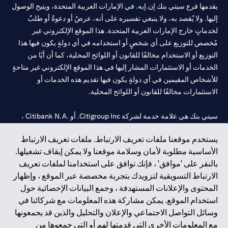
يقدمها فرع سيتي بنك إن.إيه. في الإمارات العربية المتحدة، ويتيح الوصول
إليها. ولا يُقصد به، ولا ينبغي تفسيره على أنه، عرضٌ أو دعوةٌ أو طلبٌ
لخدماتٍ خارج الإمارات العربية المتحدة. هذا الموقع الإلكتروني غير
مُخصص للتوزيع على أي شخصٍ أو استخدامه في أي دولةٍ يكون فيها هذا
التوزيع أو الاستخدام مخالفًا للقانون أو اللوائح المحلية، كما أن أيًا من
الخدمات أو الاستثمارات المشار إليها في هذا الموقع الإلكتروني غير متاحةٍ
للأشخاص المقيمين في أي دولةٍ يكون فيها تقديم هذه الخدمات أو
الاستثمارات مخالفًا للقانون أو اللوائح المحلية.
سيتي بنك هي علامة خدمة لشركة Citigroup Inc. أو .Citibank N.A ،
مستخدمة ومسجلة في جميع أنحاء العالم.
يستخدم موقعنا ملفات تعريف الارتباط. ملفات تعريف الارتباط
الأساسية مطلوبة لأمان وسلامة موقعنا ولا يمكن إيقاف تشغيلها.
سيتي بنك إن. إيه. الإمارات مسجل لدى مصرف الإمارات المركزي تحت
بالنقر على 'موافق' ، فإنك توافق على استخدامنا لملفات تعريف
أرقام التراخيص 202563 لفرع الوصل في دبي، 531989 لفرع مول
الارتباط التسويقية لتزويدك بتجربة مخصصة عبر الموقع ، وإظهار
الإمارات في دبي، و
CN-1002019
لفرع أبوظبي. هاتف: 4000 311 04.
المحتوى والإعلانات المستهدفة ، وجمع البيانات الإحصائية حول
فرع سيتي بنك إن إيه - الإمارات العربية المتحدة مرخص من مصرف
استخدام الموقع. يمكن مشاركة هذه المعلومات مع شركائنا في
الإمارات العربية المتحدة المركزي كفرع لبنك أجنبي.
وسائل التواصل الاجتماعي والإعلان والتحليل والذين قد يجمعونها
سيتي بنك إن إيه الإمارات العربية المتحدة مرخص من هيئة الأوراق المالية
مع المعلومات الأخرى التي قدمتها لهم أو التي جمعوها من
والسلع في الإمارات العربية المتحدة ("SCA") للقيام بالنشاط المالي لـ أ)