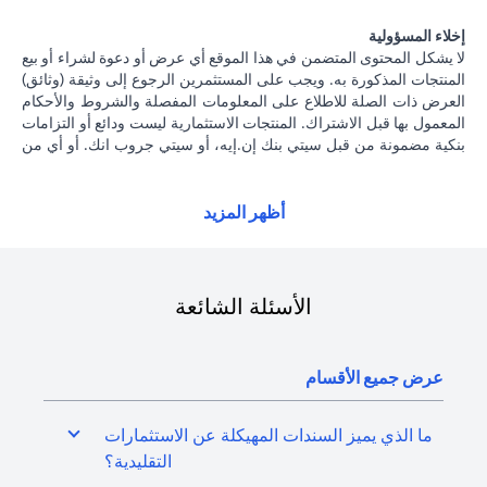
إخلاء المسؤولية
لا يشكل المحتوى المتضمن في هذا الموقع أي عرض أو دعوة لشراء أو بيع
المنتجات المذكورة به. ويجب على المستثمرين الرجوع إلى وثيقة (وثائق)
العرض ذات الصلة للاطلاع على المعلومات المفصلة والشروط والأحكام
المعمول بها قبل الاشتراك. المنتجات الاستثمارية ليست ودائع أو التزامات
بنكية مضمونة من قبل سيتي بنك إن.إيه، أو سيتي جروب انك. أو أي من
شركاتهما الفرعية أو التابعة، ما لم يُذكر ذلك على وجه التحديد. منتجات
الاستثمار ليست مؤمنة من جانب الحكومة أو الجهات الحكومية. وبالتالي
فإن منتجات الاستثمار والخزانة تخضع لمخاطر الاستثمار، بما في ذلك
أظهر المزيد
الخسارة المحتملة للمبلغ الأصلي المستثمر. الأداء السابق لمنتجات
الاستثمار ليس مؤشرا على النتائج المستقبلية، بمعنى أن الأسعار قد ترتفع
أو تنخفض. يجب أن يكون المستثمرون الذين يستثمرون في منتجات
استثمارية و / أو منتجات خزينة مقومة بعملة أجنبية (غير محلية) على دراية
الأسئلة الشائعة
بمخاطر تقلبات أسعار الصرف التي قد تتسبب في خسارة رأس المال عند
تحويل العملة الأجنبية إلى العملة المحلية للمستثمرين. لا تتوفر منتجات
الاستثمار والخزينة للأشخاص الأمريكيين. تخضع جميع الطلبات المتعلقة
عرض جميع الأقسام
بمنتجات الاستثمار والخزينة لشروط وأحكام منتجات الاستثمار والخزينة
الفردية. يدرك العميل أنه يقع على عاتقه السعي للحصول على مشورة
قانونية و / أو ضريبية للوقوف على التبعات القانونية والضريبية لمعاملاته
ما الذي يميز السندات المهيكلة عن الاستثمارات
الاستثمارية. إذا قام العميل بتغيير محل إقامته أو جنسيته أو محل عمله،
التقليدية؟
فإنه يقع على عاتقه مسؤولية اطلاع نفسه على الآثار التي قد تلحق