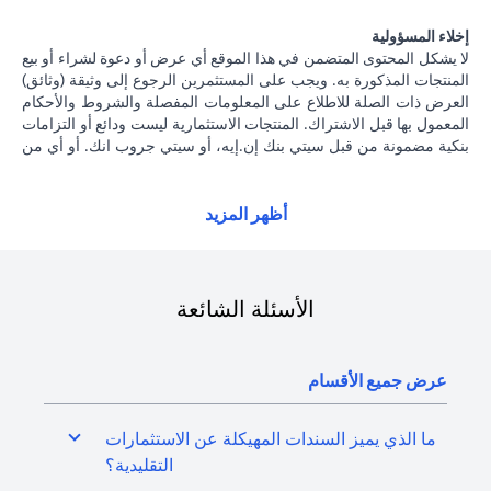
إخلاء المسؤولية
لا يشكل المحتوى المتضمن في هذا الموقع أي عرض أو دعوة لشراء أو بيع
المنتجات المذكورة به. ويجب على المستثمرين الرجوع إلى وثيقة (وثائق)
العرض ذات الصلة للاطلاع على المعلومات المفصلة والشروط والأحكام
المعمول بها قبل الاشتراك. المنتجات الاستثمارية ليست ودائع أو التزامات
بنكية مضمونة من قبل سيتي بنك إن.إيه، أو سيتي جروب انك. أو أي من
شركاتهما الفرعية أو التابعة، ما لم يُذكر ذلك على وجه التحديد. منتجات
الاستثمار ليست مؤمنة من جانب الحكومة أو الجهات الحكومية. وبالتالي
فإن منتجات الاستثمار والخزانة تخضع لمخاطر الاستثمار، بما في ذلك
أظهر المزيد
الخسارة المحتملة للمبلغ الأصلي المستثمر. الأداء السابق لمنتجات
الاستثمار ليس مؤشرا على النتائج المستقبلية، بمعنى أن الأسعار قد ترتفع
أو تنخفض. يجب أن يكون المستثمرون الذين يستثمرون في منتجات
استثمارية و / أو منتجات خزينة مقومة بعملة أجنبية (غير محلية) على دراية
الأسئلة الشائعة
بمخاطر تقلبات أسعار الصرف التي قد تتسبب في خسارة رأس المال عند
تحويل العملة الأجنبية إلى العملة المحلية للمستثمرين. لا تتوفر منتجات
الاستثمار والخزينة للأشخاص الأمريكيين. تخضع جميع الطلبات المتعلقة
عرض جميع الأقسام
بمنتجات الاستثمار والخزينة لشروط وأحكام منتجات الاستثمار والخزينة
الفردية. يدرك العميل أنه يقع على عاتقه السعي للحصول على مشورة
قانونية و / أو ضريبية للوقوف على التبعات القانونية والضريبية لمعاملاته
ما الذي يميز السندات المهيكلة عن الاستثمارات
الاستثمارية. إذا قام العميل بتغيير محل إقامته أو جنسيته أو محل عمله،
التقليدية؟
فإنه يقع على عاتقه مسؤولية اطلاع نفسه على الآثار التي قد تلحق