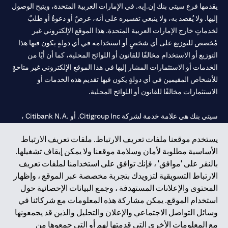
يقدمها فرع سيتي بنك إن.إيه. في الإمارات العربية المتحدة، ويتيح الوصول
إليها. ولا يُقصد به، ولا ينبغي تفسيره على أنه، عرضٌ أو دعوةٌ أو طلبٌ
لخدماتٍ خارج الإمارات العربية المتحدة. هذا الموقع الإلكتروني غير
مُخصص للتوزيع على أي شخصٍ أو استخدامه في أي دولةٍ يكون فيها هذا
التوزيع أو الاستخدام مخالفًا للقانون أو اللوائح المحلية، كما أن أيًا من
الخدمات أو الاستثمارات المشار إليها في هذا الموقع الإلكتروني غير متاحةٍ
للأشخاص المقيمين في أي دولةٍ يكون فيها تقديم هذه الخدمات أو
الاستثمارات مخالفًا للقانون أو اللوائح المحلية.
سيتي بنك هي علامة خدمة لشركة Citigroup Inc. أو .Citibank N.A ،
مستخدمة ومسجلة في جميع أنحاء العالم.
يستخدم موقعنا ملفات تعريف الارتباط. ملفات تعريف الارتباط
الأساسية مطلوبة لأمان وسلامة موقعنا ولا يمكن إيقاف تشغيلها.
سيتي بنك إن. إيه. الإمارات مسجل لدى مصرف الإمارات المركزي تحت
بالنقر على 'موافق' ، فإنك توافق على استخدامنا لملفات تعريف
أرقام التراخيص 202563 لفرع الوصل في دبي، 531989 لفرع مول
الارتباط التسويقية لتزويدك بتجربة مخصصة عبر الموقع ، وإظهار
الإمارات في دبي، و
CN-1002019
لفرع أبوظبي. هاتف: 4000 311 04.
المحتوى والإعلانات المستهدفة ، وجمع البيانات الإحصائية حول
فرع سيتي بنك إن إيه - الإمارات العربية المتحدة مرخص من مصرف
استخدام الموقع. يمكن مشاركة هذه المعلومات مع شركائنا في
الإمارات العربية المتحدة المركزي كفرع لبنك أجنبي.
وسائل التواصل الاجتماعي والإعلان والتحليل والذين قد يجمعونها
سيتي بنك إن إيه الإمارات العربية المتحدة مرخص من هيئة الأوراق المالية
مع المعلومات الأخرى التي قدمتها لهم أو التي جمعوها من
والسلع في الإمارات العربية المتحدة ("SCA") للقيام بالنشاط المالي لـ أ)