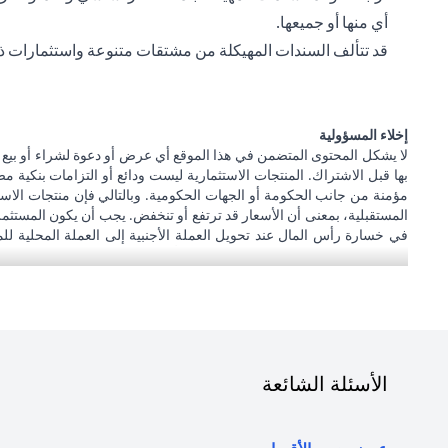
أي منها أو جميعها.
قد تتألف السندات المهيكلة من مشتقات متنوعة واستثمارات ذ
إخلاء المسؤولية
لا يشكل المحتوى المتضمن في هذا الموقع أي عرض أو دعوة لشراء أو بيع 
بها قبل الاشتراك. المنتجات الاستثمارية ليست ودائع أو التزامات بنكية 
مؤمنة من جانب الحكومة أو الجهات الحكومية. وبالتالي فإن منتجات الاستث
المستقبلية، بمعنى أن الأسعار قد ترتفع أو تنخفض. يجب أن يكون المستثم
في خسارة رأس المال عند تحويل العملة الأجنبية إلى العملة المحلية لل
الاستثمار والخزينة الفردية. يدرك العميل أنه يقع على عاتقه السعي للحصول
عمله، فإنه يقع على عاتقه مسؤولية اطلاع نفسه على الآثار التي قد تلحق بتعام
و/أو ضريبية وليس مسؤولاً عن تقديم المشورة للعميل بشأن القوانين المطبق
أبوظبي. هاتف: 043114000.
فرع سيتي بنك إن إيه - الإمارات العربية المتحدة مرخص من مصرف الإمارا
الأسئلة الشائعة
المتعلقة بالمنتج و/أو الخدمة المذكورة في هذا البيان والتي تحتاج إلى معر