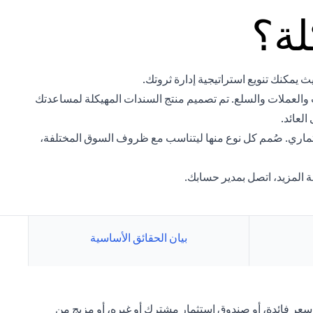
لة؟
ث يمكنك تنويع استراتيجية إدارة ثروتك.
 والعملات والسلع. تم تصميم منتج السندات المهيكلة لمساعدتك
لعائد.
تثماري. صُمم كل نوع منها ليتناسب مع ظروف السوق المختلفة،
 المزيد، اتصل بمدير حسابك.
بيان الحقائق الأساسية
 سعر فائدة، أو صندوق استثمار مشترك أو غيره، أو مزيج من