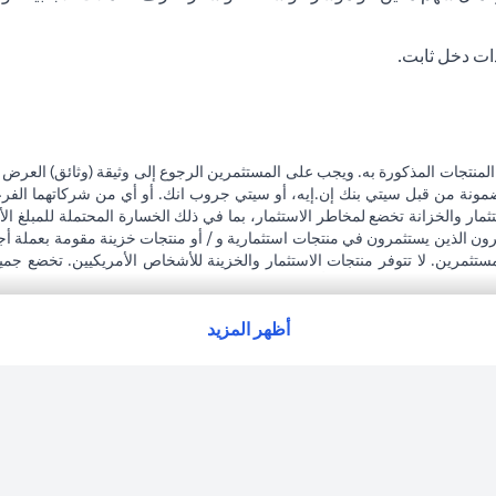
ات دخل ثابت.
المنتجات المذكورة به. ويجب على المستثمرين الرجوع إلى وثيقة (وثائق) العرض
مضمونة من قبل سيتي بنك إن.إيه، أو سيتي جروب انك. أو أي من شركاتهما الفرعية
مار والخزانة تخضع لمخاطر الاستثمار، بما في ذلك الخسارة المحتملة للمبلغ الأ
رون الذين يستثمرون في منتجات استثمارية و / أو منتجات خزينة مقومة بعملة أج
مستثمرين. لا تتوفر منتجات الاستثمار والخزينة للأشخاص الأمريكيين. تخضع جمي
 على مشورة قانونية و / أو ضريبية للوقوف على التبعات القانونية والضريبية لمع
لاته الاستثمارية نتيجة هذا التغيير، والامتثال لجميع القوانين واللوائح المعمول ب
ة على معاملاته. لا يوفر سيتي بنك الإمارات مراقبة مستمرة لممتلكات العملاء ال
أظهر المزيد
ت العربية المتحدة المركزي كفرع لبنك أجنبي.
opens in a new tab
فتها، يرجى زيارة
هنا
.