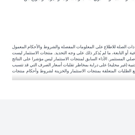
 ذات الصلة للاطلاع على المعلومات المفصلة والشروط والأحكام المعمول
 أو التابعة، ما لم يُذكر ذلك على وجه التحديد. منتجات الاستثمار ليست
صلي المستثمر. الأداء السابق لمنتجات الاستثمار ليس مؤشرا على النتائج
نبية (غير محلية) على دراية بمخاطر تقلبات أسعار الصرف التي قد تتسبب
ع الطلبات المتعلقة بمنتجات الاستثمار والخزينة لشروط وأحكام منتجات
املاته الاستثمارية. إذا قام العميل بتغيير محل إقامته أو جنسيته أو محل
ها عند دخولها حيز التنفيذ. يدرك العميل أن سيتي بنك لا يقدم مشورة قانونية
حاليين
سيتي بنك إن إيه - الإمارات العربية المتحدة مسجل لدى مصرف الإمارات العربية المتحدة المركزي بموجب أرقام التراخيص BSD/504/83 لفرع الوصل دبي، و13/184/2019 لفرع مول الإمارات دبي، وBSD/692/83 لفرع
سيتي بنك إن إيه الإمارات العربية المتحدة مرخص من هيئة الأوراق المالية والسلع في الإمارات العربية المتحدة ("SCA") للقيام بالنشاط المالي لـ أ) الاستشارات المالية والتعريف والترويج بموجب ترخيص رقم 20200000097 ب)
وسيط تداول في الأسواق الدولية بموجب ترخيص رقم 20200000198 ج) إدارة المحافظ بموجب ترخيص رقم 20200000240 د) الحفظ بموجب ترخيص رقم 602003. للحصول على إخلاءات المسؤولية والإفصاحات الإضافية