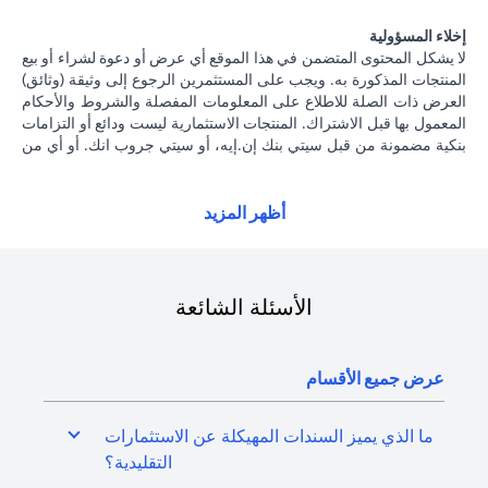
إخلاء المسؤولية
لا يشكل المحتوى المتضمن في هذا الموقع أي عرض أو دعوة لشراء أو بيع
المنتجات المذكورة به. ويجب على المستثمرين الرجوع إلى وثيقة (وثائق)
العرض ذات الصلة للاطلاع على المعلومات المفصلة والشروط والأحكام
المعمول بها قبل الاشتراك. المنتجات الاستثمارية ليست ودائع أو التزامات
بنكية مضمونة من قبل سيتي بنك إن.إيه، أو سيتي جروب انك. أو أي من
شركاتهما الفرعية أو التابعة، ما لم يُذكر ذلك على وجه التحديد. منتجات
الاستثمار ليست مؤمنة من جانب الحكومة أو الجهات الحكومية. وبالتالي
فإن منتجات الاستثمار والخزانة تخضع لمخاطر الاستثمار، بما في ذلك
أظهر المزيد
الخسارة المحتملة للمبلغ الأصلي المستثمر. الأداء السابق لمنتجات
الاستثمار ليس مؤشرا على النتائج المستقبلية، بمعنى أن الأسعار قد ترتفع
أو تنخفض. يجب أن يكون المستثمرون الذين يستثمرون في منتجات
استثمارية و / أو منتجات خزينة مقومة بعملة أجنبية (غير محلية) على دراية
الأسئلة الشائعة
بمخاطر تقلبات أسعار الصرف التي قد تتسبب في خسارة رأس المال عند
تحويل العملة الأجنبية إلى العملة المحلية للمستثمرين. لا تتوفر منتجات
الاستثمار والخزينة للأشخاص الأمريكيين. تخضع جميع الطلبات المتعلقة
عرض جميع الأقسام
بمنتجات الاستثمار والخزينة لشروط وأحكام منتجات الاستثمار والخزينة
الفردية. يدرك العميل أنه يقع على عاتقه السعي للحصول على مشورة
قانونية و / أو ضريبية للوقوف على التبعات القانونية والضريبية لمعاملاته
ما الذي يميز السندات المهيكلة عن الاستثمارات
الاستثمارية. إذا قام العميل بتغيير محل إقامته أو جنسيته أو محل عمله،
التقليدية؟
فإنه يقع على عاتقه مسؤولية اطلاع نفسه على الآثار التي قد تلحق