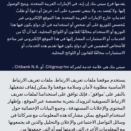
يقدمها فرع سيتي بنك إن.إيه. في الإمارات العربية المتحدة، ويتيح الوصول
إليها. ولا يُقصد به، ولا ينبغي تفسيره على أنه، عرضٌ أو دعوةٌ أو طلبٌ
لخدماتٍ خارج الإمارات العربية المتحدة. هذا الموقع الإلكتروني غير
مُخصص للتوزيع على أي شخصٍ أو استخدامه في أي دولةٍ يكون فيها هذا
التوزيع أو الاستخدام مخالفًا للقانون أو اللوائح المحلية، كما أن أيًا من
الخدمات أو الاستثمارات المشار إليها في هذا الموقع الإلكتروني غير متاحةٍ
للأشخاص المقيمين في أي دولةٍ يكون فيها تقديم هذه الخدمات أو
الاستثمارات مخالفًا للقانون أو اللوائح المحلية.
سيتي بنك هي علامة خدمة لشركة Citigroup Inc. أو .Citibank N.A ،
مستخدمة ومسجلة في جميع أنحاء العالم.
يستخدم موقعنا ملفات تعريف الارتباط. ملفات تعريف الارتباط
الأساسية مطلوبة لأمان وسلامة موقعنا ولا يمكن إيقاف تشغيلها.
سيتي بنك إن. إيه. الإمارات مسجل لدى مصرف الإمارات المركزي تحت
بالنقر على 'موافق' ، فإنك توافق على استخدامنا لملفات تعريف
أرقام التراخيص 202563 لفرع الوصل في دبي، 531989 لفرع مول
الارتباط التسويقية لتزويدك بتجربة مخصصة عبر الموقع ، وإظهار
الإمارات في دبي، و
CN-1002019
لفرع أبوظبي. هاتف: 4000 311 04.
المحتوى والإعلانات المستهدفة ، وجمع البيانات الإحصائية حول
فرع سيتي بنك إن إيه - الإمارات العربية المتحدة مرخص من مصرف
استخدام الموقع. يمكن مشاركة هذه المعلومات مع شركائنا في
الإمارات العربية المتحدة المركزي كفرع لبنك أجنبي.
وسائل التواصل الاجتماعي والإعلان والتحليل والذين قد يجمعونها
سيتي بنك إن إيه الإمارات العربية المتحدة مرخص من هيئة الأوراق المالية
مع المعلومات الأخرى التي قدمتها لهم أو التي جمعوها من
والسلع في الإمارات العربية المتحدة ("SCA") للقيام بالنشاط المالي لـ أ)