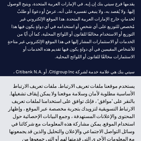
يقدمها فرع سيتي بنك إن.إيه. في الإمارات العربية المتحدة، ويتيح الوصول
إليها. ولا يُقصد به، ولا ينبغي تفسيره على أنه، عرضٌ أو دعوةٌ أو طلبٌ
لخدماتٍ خارج الإمارات العربية المتحدة. هذا الموقع الإلكتروني غير
مُخصص للتوزيع على أي شخصٍ أو استخدامه في أي دولةٍ يكون فيها هذا
التوزيع أو الاستخدام مخالفًا للقانون أو اللوائح المحلية، كما أن أيًا من
الخدمات أو الاستثمارات المشار إليها في هذا الموقع الإلكتروني غير متاحةٍ
للأشخاص المقيمين في أي دولةٍ يكون فيها تقديم هذه الخدمات أو
الاستثمارات مخالفًا للقانون أو اللوائح المحلية.
سيتي بنك هي علامة خدمة لشركة Citigroup Inc. أو .Citibank N.A ،
مستخدمة ومسجلة في جميع أنحاء العالم.
يستخدم موقعنا ملفات تعريف الارتباط. ملفات تعريف الارتباط
الأساسية مطلوبة لأمان وسلامة موقعنا ولا يمكن إيقاف تشغيلها.
سيتي بنك إن. إيه. الإمارات مسجل لدى مصرف الإمارات المركزي تحت
بالنقر على 'موافق' ، فإنك توافق على استخدامنا لملفات تعريف
أرقام التراخيص 202563 لفرع الوصل في دبي، 531989 لفرع مول
الارتباط التسويقية لتزويدك بتجربة مخصصة عبر الموقع ، وإظهار
الإمارات في دبي، و
CN-1002019
لفرع أبوظبي. هاتف: 4000 311 04.
المحتوى والإعلانات المستهدفة ، وجمع البيانات الإحصائية حول
فرع سيتي بنك إن إيه - الإمارات العربية المتحدة مرخص من مصرف
استخدام الموقع. يمكن مشاركة هذه المعلومات مع شركائنا في
الإمارات العربية المتحدة المركزي كفرع لبنك أجنبي.
وسائل التواصل الاجتماعي والإعلان والتحليل والذين قد يجمعونها
سيتي بنك إن إيه الإمارات العربية المتحدة مرخص من هيئة الأوراق المالية
مع المعلومات الأخرى التي قدمتها لهم أو التي جمعوها من
والسلع في الإمارات العربية المتحدة ("SCA") للقيام بالنشاط المالي لـ أ)