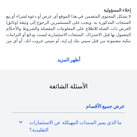
إخلاء المسؤولية
لا يشكل المحتوى المتضمن في هذا الموقع أي عرض أو دعوة لشراء أو بيع
المنتجات المذكورة به. ويجب على المستثمرين الرجوع إلى وثيقة (وثائق)
العرض ذات الصلة للاطلاع على المعلومات المفصلة والشروط والأحكام
المعمول بها قبل الاشتراك. المنتجات الاستثمارية ليست ودائع أو التزامات
بنكية مضمونة من قبل سيتي بنك إن.إيه، أو سيتي جروب انك. أو أي من
شركاتهما الفرعية أو التابعة، ما لم يُذكر ذلك على وجه التحديد. منتجات
الاستثمار ليست مؤمنة من جانب الحكومة أو الجهات الحكومية. وبالتالي
فإن منتجات الاستثمار والخزانة تخضع لمخاطر الاستثمار، بما في ذلك
أظهر المزيد
الخسارة المحتملة للمبلغ الأصلي المستثمر. الأداء السابق لمنتجات
الاستثمار ليس مؤشرا على النتائج المستقبلية، بمعنى أن الأسعار قد ترتفع
أو تنخفض. يجب أن يكون المستثمرون الذين يستثمرون في منتجات
استثمارية و / أو منتجات خزينة مقومة بعملة أجنبية (غير محلية) على دراية
الأسئلة الشائعة
بمخاطر تقلبات أسعار الصرف التي قد تتسبب في خسارة رأس المال عند
تحويل العملة الأجنبية إلى العملة المحلية للمستثمرين. لا تتوفر منتجات
الاستثمار والخزينة للأشخاص الأمريكيين. تخضع جميع الطلبات المتعلقة
عرض جميع الأقسام
بمنتجات الاستثمار والخزينة لشروط وأحكام منتجات الاستثمار والخزينة
الفردية. يدرك العميل أنه يقع على عاتقه السعي للحصول على مشورة
قانونية و / أو ضريبية للوقوف على التبعات القانونية والضريبية لمعاملاته
ما الذي يميز السندات المهيكلة عن الاستثمارات
الاستثمارية. إذا قام العميل بتغيير محل إقامته أو جنسيته أو محل عمله،
التقليدية؟
فإنه يقع على عاتقه مسؤولية اطلاع نفسه على الآثار التي قد تلحق