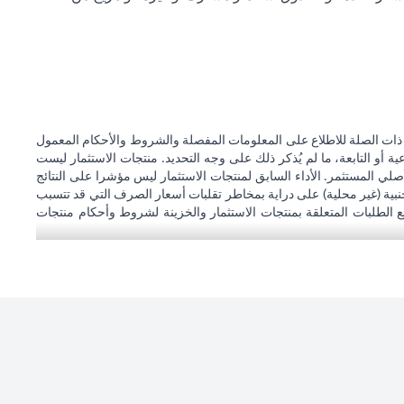
 ذات الصلة للاطلاع على المعلومات المفصلة والشروط والأحكام المعمول
 أو التابعة، ما لم يُذكر ذلك على وجه التحديد. منتجات الاستثمار ليست
صلي المستثمر. الأداء السابق لمنتجات الاستثمار ليس مؤشرا على النتائج
نبية (غير محلية) على دراية بمخاطر تقلبات أسعار الصرف التي قد تتسبب
ع الطلبات المتعلقة بمنتجات الاستثمار والخزينة لشروط وأحكام منتجات
املاته الاستثمارية. إذا قام العميل بتغيير محل إقامته أو جنسيته أو محل
ها عند دخولها حيز التنفيذ. يدرك العميل أن سيتي بنك لا يقدم مشورة قانونية
حاليين
سيتي بنك إن إيه - الإمارات العربية المتحدة مسجل لدى مصرف الإمارات العربية المتحدة المركزي بموجب أرقام التراخيص BSD/504/83 لفرع الوصل دبي، و13/184/2019 لفرع مول الإمارات دبي، وBSD/692/83 لفرع
سيتي بنك إن إيه الإمارات العربية المتحدة مرخص من هيئة الأوراق المالية والسلع في الإمارات العربية المتحدة ("SCA") للقيام بالنشاط المالي لـ أ) الاستشارات المالية والتعريف والترويج بموجب ترخيص رقم 20200000097 ب)
وسيط تداول في الأسواق الدولية بموجب ترخيص رقم 20200000198 ج) إدارة المحافظ بموجب ترخيص رقم 20200000240 د) الحفظ بموجب ترخيص رقم 602003. للحصول على إخلاءات المسؤولية والإفصاحات الإضافية