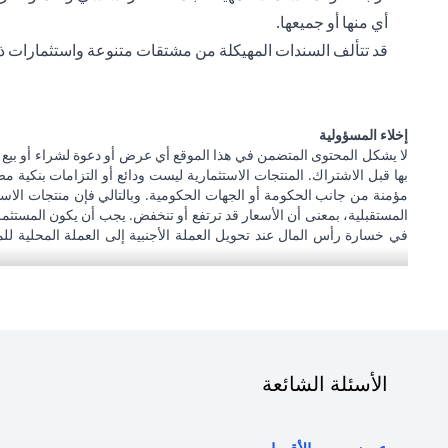
أي منها أو جميعها.
قد تتألف السندات المهيكلة من مشتقات متنوعة واستثمارات ذ
إخلاء المسؤولية
لا يشكل المحتوى المتضمن في هذا الموقع أي عرض أو دعوة لشراء أو بيع 
بها قبل الاشتراك. المنتجات الاستثمارية ليست ودائع أو التزامات بنكية 
مؤمنة من جانب الحكومة أو الجهات الحكومية. وبالتالي فإن منتجات الاستث
المستقبلية، بمعنى أن الأسعار قد ترتفع أو تنخفض. يجب أن يكون المستثم
في خسارة رأس المال عند تحويل العملة الأجنبية إلى العملة المحلية لل
الاستثمار والخزينة الفردية. يدرك العميل أنه يقع على عاتقه السعي للحصول
عمله، فإنه يقع على عاتقه مسؤولية اطلاع نفسه على الآثار التي قد تلحق بتعام
و/أو ضريبية وليس مسؤولاً عن تقديم المشورة للعميل بشأن القوانين المطبق
أبوظبي. هاتف: 043114000.
فرع سيتي بنك إن إيه - الإمارات العربية المتحدة مرخص من مصرف الإمارا
الأسئلة الشائعة
المتعلقة بالمنتج و/أو الخدمة المذكورة في هذا البيان والتي تحتاج إلى معر