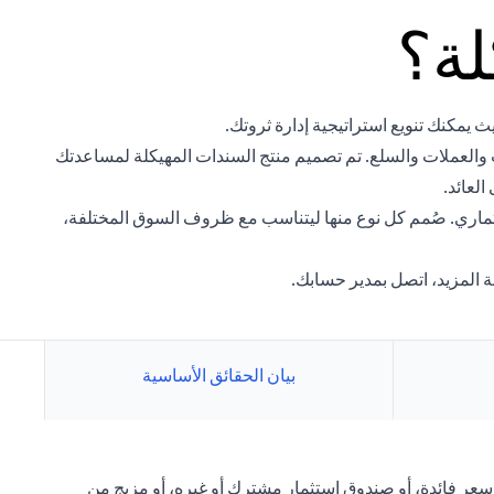
لة؟
ث يمكنك تنويع استراتيجية إدارة ثروتك.
 والعملات والسلع. تم تصميم منتج السندات المهيكلة لمساعدتك
لعائد.
تثماري. صُمم كل نوع منها ليتناسب مع ظروف السوق المختلفة،
 المزيد، اتصل بمدير حسابك.
بيان الحقائق الأساسية
 سعر فائدة، أو صندوق استثمار مشترك أو غيره، أو مزيج من