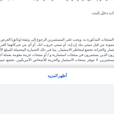
ات دخل ثابت.
المنتجات المذكورة به. ويجب على المستثمرين الرجوع إلى وثيقة (وثائق) العرض
مضمونة من قبل سيتي بنك إن.إيه، أو سيتي جروب انك. أو أي من شركاتهما الفرعية
مار والخزانة تخضع لمخاطر الاستثمار، بما في ذلك الخسارة المحتملة للمبلغ الأ
رون الذين يستثمرون في منتجات استثمارية و / أو منتجات خزينة مقومة بعملة أج
مستثمرين. لا تتوفر منتجات الاستثمار والخزينة للأشخاص الأمريكيين. تخضع جمي
 على مشورة قانونية و / أو ضريبية للوقوف على التبعات القانونية والضريبية لمع
لاته الاستثمارية نتيجة هذا التغيير، والامتثال لجميع القوانين واللوائح المعمول ب
ة على معاملاته. لا يوفر سيتي بنك الإمارات مراقبة مستمرة لممتلكات العملاء ال
أظهر المزيد
ت العربية المتحدة المركزي كفرع لبنك أجنبي.
(opens in a new tab)
فتها، يرجى زيارة
هنا
.